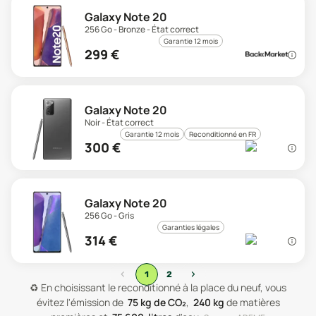
Galaxy Note 20
256 Go - Bronze - État correct
Garantie 12 mois
299
€
Galaxy Note 20
Noir - État correct
Garantie 12 mois
Reconditionné en FR
300
€
Galaxy Note 20
256 Go - Gris
Garanties légales
314
€
‹
›
1
2
♻️
En choisissant le reconditionné à la place du neuf, vous
évitez l'émission de
75
kg de CO₂
,
240
kg
de matières