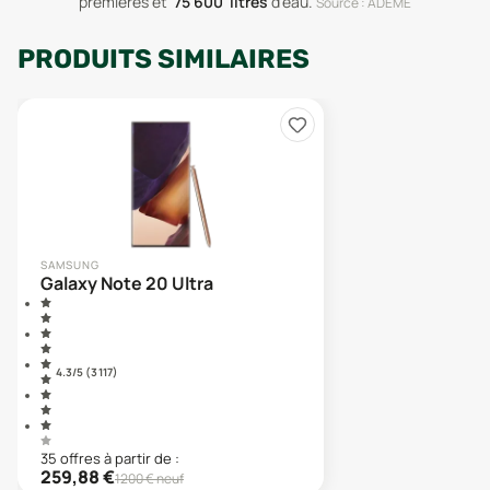
premières
et
75 600
litres
d'eau
.
Source : ADEME
PRODUITS SIMILAIRES
SAMSUNG
Galaxy Note 20 Ultra
4.3
/5 (
3 117
)
35
offre
s
à partir de :
259,88
€
1200
€ neuf