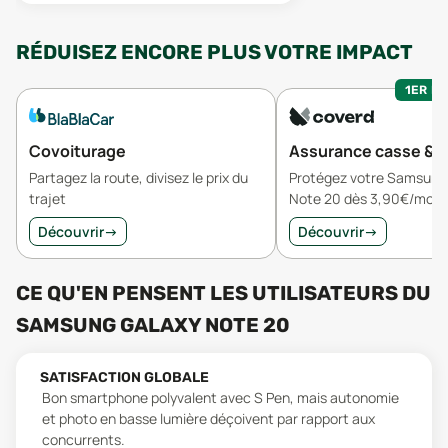
RÉDUISEZ ENCORE PLUS VOTRE IMPACT
1ER MO
Covoiturage
Assurance casse & v
Partagez la route, divisez le prix du
Protégez votre Samsung
trajet
Note 20 dès 3,90€/mois
Découvrir
→
Découvrir
→
CE QU'EN PENSENT LES UTILISATEURS
DU
SAMSUNG GALAXY NOTE 20
SATISFACTION GLOBALE
Bon smartphone polyvalent avec S Pen, mais autonomie
et photo en basse lumière déçoivent par rapport aux
concurrents.