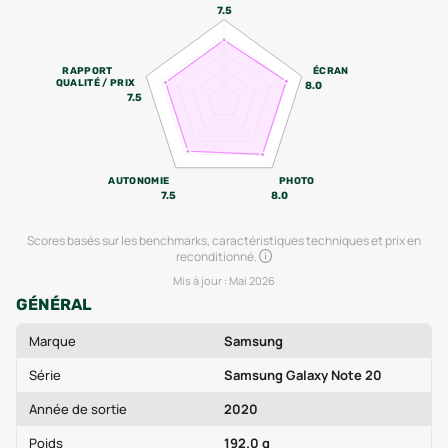
7.5
RAPPORT
ÉCRAN
QUALITÉ / PRIX
8.0
7.5
AUTONOMIE
PHOTO
7.5
8.0
Scores basés sur les benchmarks, caractéristiques techniques et prix en
reconditionné.
Mis à jour :
Mai 2026
GÉNÉRAL
Marque
Samsung
Série
Samsung Galaxy Note 20
Année de sortie
2020
Poids
192.0 g