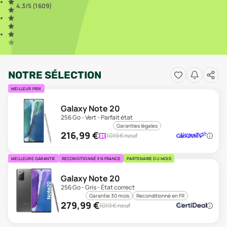
4.3
/5 (
1 609
)
NOTRE SÉLECTION
MEILLEUR PRIX
Galaxy Note 20
256 Go - Vert - Parfait état
Garanties légales
216,99
€
1019
€ neuf
MEILLEURE GARANTIE
RECONDITIONNÉ EN FRANCE
PARTENAIRE DU MOIS
Galaxy Note 20
256 Go - Gris - État correct
Garantie 30 mois
Reconditionné en FR
279,99
€
1019
€ neuf