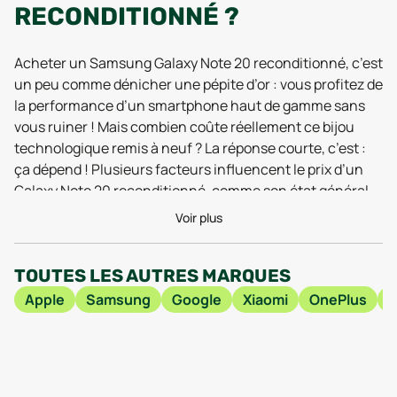
RECONDITIONNÉ ?
Acheter un Samsung Galaxy Note 20 reconditionné, c’est
un peu comme dénicher une pépite d’or : vous profitez de
la performance d’un smartphone haut de gamme sans
vous ruiner ! Mais combien coûte réellement ce bijou
technologique remis à neuf ? La réponse courte, c’est :
ça dépend ! Plusieurs facteurs influencent le prix d’un
Galaxy Note 20 reconditionné, comme son état général
(comme neuf, très bon état, correct), sa capacité de
Voir plus
stockage (128 Go, 256 Go), et bien sûr, l’endroit où vous
l’achetez. Vous pouvez dénicher des offres pour tous les
TOUTES LES AUTRES MARQUES
budgets ! Et en plus de faire des économies, vous faites
un geste pour la planète en optant pour une
Apple
Samsung
Google
Xiaomi
OnePlus
consommation plus responsable. Imaginez : moins de
déchets électroniques et une empreinte carbone
réduite, tout ça en profitant d'un super smartphone !