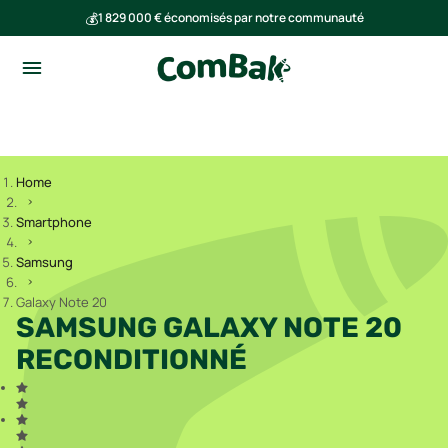
💰
1 829 000 € économisés par notre communauté
🌍
Ensemble, nous avons évité l'émission de 291 tonnes de CO₂
Home
Smartphone
Samsung
Galaxy Note 20
SAMSUNG GALAXY NOTE 20
RECONDITIONNÉ