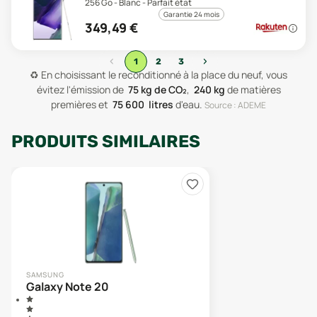
256 Go - Blanc - Parfait état
Garantie 24 mois
349,49
€
‹
›
1
2
3
♻️
En choisissant le reconditionné à la place du neuf, vous
évitez l'émission de
75
kg de CO₂
,
240
kg
de matières
premières
et
75 600
litres
d'eau
.
Source : ADEME
PRODUITS SIMILAIRES
SAMSUNG
Galaxy Note 20