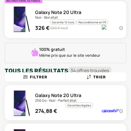
RECONDITIONNÉ EN FRANCE
Galaxy Note 20 Ultra
Noir - Bon état
Garantie 12 mois
Reconditionné en FR
326
€
1200
€ neuf
100% gratuit
Même prix que sur le site vendeur
TOUS LES RÉSULTATS
34
offre
s
trouvée
s
FILTRER
TRIER
Galaxy Note 20 Ultra
256 Go - Noir - Parfait état
Garanties légales
274,88
€