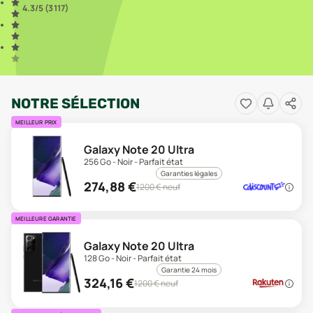
4.3
/5 (
3 117
)
NOTRE SÉLECTION
MEILLEUR PRIX
Galaxy Note 20 Ultra
256 Go - Noir - Parfait état
Garanties légales
274,88
€
1200
€ neuf
MEILLEURE GARANTIE
Galaxy Note 20 Ultra
128 Go - Noir - Parfait état
Garantie 24 mois
324,16
€
1200
€ neuf