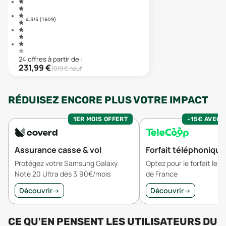
4.3
/5 (
1 609
)
24
offre
s
à partir de :
231,99
€
1019
€ neuf
RÉDUISEZ ENCORE PLUS VOTRE IMPACT
1ER MOIS OFFERT
-15€ AVEC 
Assurance casse & vol
Forfait téléphonique
Protégez votre Samsung Galaxy
Optez pour le forfait le 
Note 20 Ultra dès 3,90€/mois
de France
Découvrir
→
Découvrir
→
CE QU'EN PENSENT LES UTILISATEURS
DU