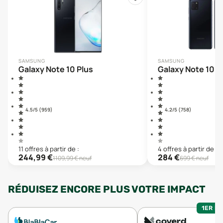
SAMSUNG
SAMSUNG
Galaxy Note 10 Plus
Galaxy Note 10 L
4.5
/5 (
959
)
4.2
/5 (
758
)
11
offre
s
à partir de :
4
offre
s
à partir de :
244,99
€
284
€
1109,99
€ neuf
699
€ neuf
RÉDUISEZ ENCORE PLUS VOTRE IMPACT
1ER MO