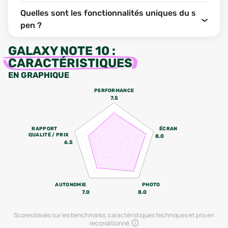
Quelles sont les fonctionnalités uniques du s
pen ?
GALAXY NOTE 10
:
CARACTÉRISTIQUES
EN GRAPHIQUE
PERFORMANCE
7.5
RAPPORT
ÉCRAN
QUALITÉ / PRIX
8.0
6.5
AUTONOMIE
PHOTO
7.0
8.0
Scores basés sur les benchmarks, caractéristiques techniques et prix en
reconditionné.