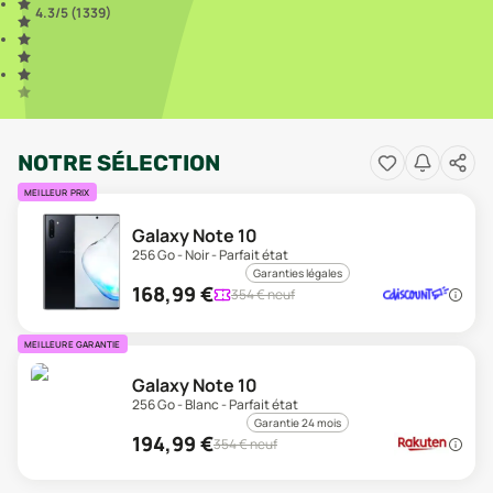
4.3
/5 (
1 339
)
NOTRE SÉLECTION
MEILLEUR PRIX
Galaxy Note 10
256 Go - Noir - Parfait état
Garanties légales
168,99
€
354
€ neuf
MEILLEURE GARANTIE
Galaxy Note 10
256 Go - Blanc - Parfait état
Garantie 24 mois
194,99
€
354
€ neuf