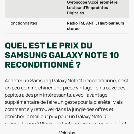
Gyroscope/Accéléromètre,
Lecteur d'Empreintes
Digitales
Fonctionnalités
Radio FM, ANT+, Haut-parleurs
stéréo
QUEL EST LE PRIX DU
SAMSUNG GALAXY NOTE 10
RECONDITIONNÉ ?
Acheter un Samsung Galaxy Note 10 reconditionné, c’est
un peu comme chiner une pièce vintage : on trouve des
pépites à des prix intéressants, avec l’avantage
supplémentaire de faire un geste pour la planète. Mais
comment s’y retrouver dans la jungle des offres et
dénicher le meilleur prix pour un Galaxy Note 10
reconditionné ? Plusieurs facteurs entrent en jeu. L’état
du téléphone, bien sûr : un modèle comme neuf coûtera
Voir plus