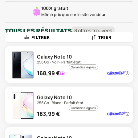
100% gratuit
Même prix que sur le site vendeur
TOUS LES RÉSULTATS
8
offre
s
trouvée
s
FILTRER
TRIER
Galaxy Note 10
256 Go - Noir - Parfait état
Garanties légales
168,99
€
Galaxy Note 10
256 Go - Blanc - Parfait état
Garanties légales
183,99
€