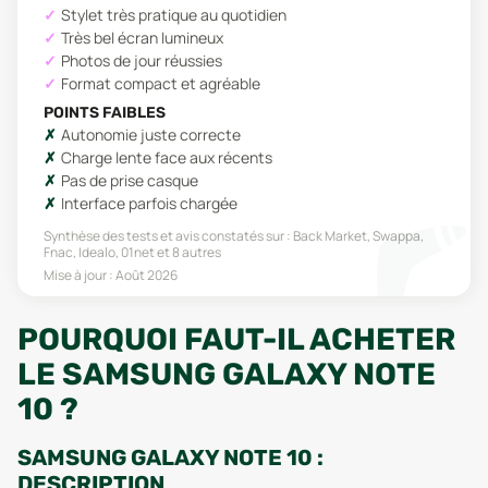
Stylet très pratique au quotidien
Très bel écran lumineux
Photos de jour réussies
Format compact et agréable
POINTS FAIBLES
Autonomie juste correcte
Charge lente face aux récents
Pas de prise casque
Interface parfois chargée
Synthèse des tests et avis constatés sur :
Back Market, Swappa,
Fnac, Idealo, 01net
et 8 autres
Mise à jour :
Août 2026
POURQUOI FAUT-IL ACHETER
LE SAMSUNG GALAXY NOTE
10 ?
SAMSUNG GALAXY NOTE 10 :
DESCRIPTION