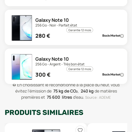
Galaxy Note 10
256 Go - Noir - Parfait état
Garantie 12 mois
280
€
Galaxy Note 10
256 Go - Argent - Très bon état
Garantie 12 mois
300
€
♻️
En choisissant le reconditionné à la place du neuf, vous
évitez l'émission de
75
kg de CO₂
,
240
kg
de matières
premières
et
75 600
litres
d'eau
.
Source : ADEME
PRODUITS SIMILAIRES