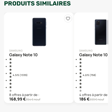
PRODUITS SIMILAIRES
SAMSUNG
SAMSUNG
Galaxy Note 10
Galaxy Note 10 L
4.3
/5 (
1 339
)
4.2
/5 (
758
)
8
offre
s
à partir de :
4
offre
s
à partir de :
168,99
€
186
€
354
€ neuf
699
€ neuf