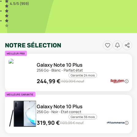
4.5
/5 (
959
)
NOTRE SÉLECTION
MEILLEUR PRIX
Galaxy Note 10 Plus
256 Go - Blanc - Parfait état
Garantie 24 mois
244,99
€
1109,99
€ neuf
MEILLEURE GARANTIE
Galaxy Note 10 Plus
256 Go - Noir - État correct
Garantie 36 mois
319,90
€
1109,99
€ neuf