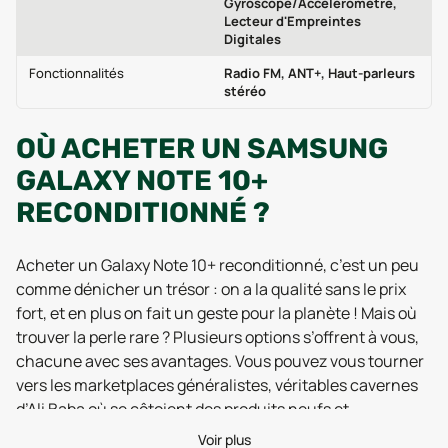
Gyroscope/Accéléromètre,
Lecteur d'Empreintes
Digitales
Fonctionnalités
Radio FM, ANT+, Haut-parleurs
stéréo
OÙ ACHETER UN SAMSUNG
GALAXY NOTE 10+
RECONDITIONNÉ ?
Acheter un Galaxy Note 10+ reconditionné, c’est un peu
comme dénicher un trésor : on a la qualité sans le prix
fort, et en plus on fait un geste pour la planète ! Mais où
trouver la perle rare ? Plusieurs options s’offrent à vous,
chacune avec ses avantages. Vous pouvez vous tourner
vers les marketplaces généralistes, véritables cavernes
d’Ali Baba où se côtoient des produits neufs et
d’occasion. L’avantage ? Le choix est souvent vaste. Par
Voir plus