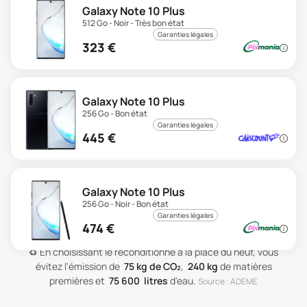
Galaxy Note 10 Plus
512 Go - Noir - Très bon état
Garanties légales
323
€
Galaxy Note 10 Plus
256 Go - Bon état
Garanties légales
445
€
Galaxy Note 10 Plus
256 Go - Noir - Bon état
Garanties légales
474
€
♻️
En choisissant le reconditionné à la place du neuf, vous
évitez l'émission de
75
kg de CO₂
,
240
kg
de matières
premières
et
75 600
litres
d'eau
.
Source : ADEME