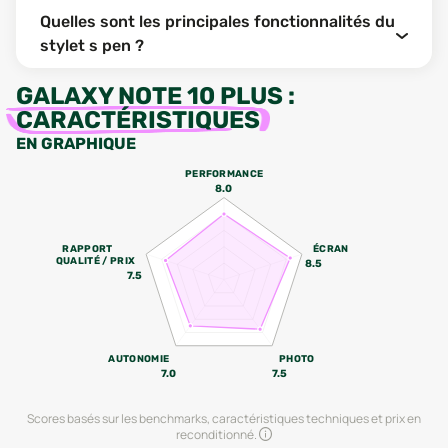
Quelles sont les principales fonctionnalités du
stylet s pen ?
GALAXY NOTE 10 PLUS
:
CARACTÉRISTIQUES
EN GRAPHIQUE
PERFORMANCE
8.0
RAPPORT
ÉCRAN
QUALITÉ / PRIX
8.5
7.5
AUTONOMIE
PHOTO
7.0
7.5
Scores basés sur les benchmarks, caractéristiques techniques et prix en
reconditionné.