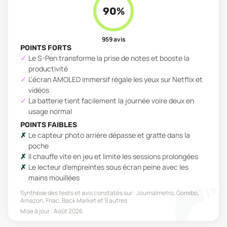
90
%
959
avis
POINTS FORTS
Le S-Pen transforme la prise de notes et booste la
productivité
L'écran AMOLED immersif régale les yeux sur Netflix et
vidéos
La batterie tient facilement la journée voire deux en
usage normal
POINTS FAIBLES
Le capteur photo arrière dépasse et gratte dans la
poche
Il chauffe vite en jeu et limite les sessions prolongées
Le lecteur d'empreintes sous écran peine avec les
mains mouillées
Synthèse des tests et avis constatés sur :
Journalmetro, Gomibo,
Amazon, Fnac, Back Market
et 9 autres
Mise à jour :
Août 2026