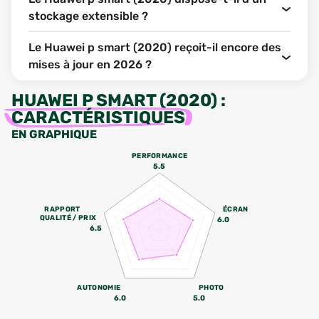
stockage extensible ?
Le Huawei p smart (2020) reçoit-il encore des
mises à jour en 2026 ?
HUAWEI P SMART (2020)
:
CARACTÉRISTIQUES
EN GRAPHIQUE
PERFORMANCE
5.5
RAPPORT
ÉCRAN
QUALITÉ / PRIX
6.0
6.5
AUTONOMIE
PHOTO
6.0
5.0