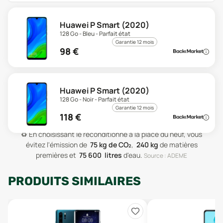
Huawei P Smart (2020)
128 Go - Bleu - Parfait état
Garantie 12 mois
98
€
Huawei P Smart (2020)
128 Go - Noir - Parfait état
Garantie 12 mois
118
€
♻️
En choisissant le reconditionné à la place du neuf, vous
évitez l'émission de
75
kg de CO₂
,
240
kg
de matières
premières
et
75 600
litres
d'eau
.
Source : ADEME
PRODUITS SIMILAIRES