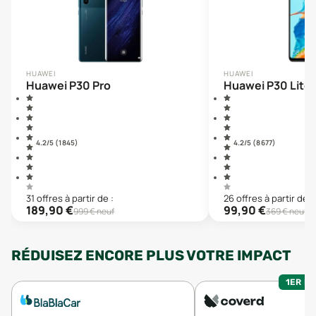
HUAWEI
HUAWEI
Huawei P30 Pro
Huawei P30 Lite
4.2
/5 (
1 845
)
4.2
/5 (
8 677
)
31
offre
s
à partir de :
26
offre
s
à partir de :
189,90
€
99,90
€
999
€ neuf
369
€ neuf
RÉDUISEZ ENCORE PLUS VOTRE IMPACT
1ER MO