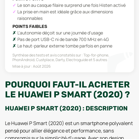
Le son au casque filaire surprend une fois Histen activé
La prise en main est idéale grâce aux dimensions
raisonnables
POINTS FAIBLES
L'autonomie déçoit sur une journée d'usage
Pas de port USB-C ni de bande 700 MHz en 4G
Le haut-parleur externe tombe parfois en panne
Synthèse des tests et avis constatés sur :
Top-for-phone,
PhonAndroid, Custplace, Darty, Electroguide
et 5 autres
Mise à jour :
Août 2026
POURQUOI FAUT-IL ACHETER
LE HUAWEI P SMART (2020) ?
HUAWEI P SMART (2020) : DESCRIPTION
Le Huawei P Smart (2020) est un smartphone polyvalent
pensé pour allier élégance et performance, sans
compromis sur la simplicité d’usage. Avec son design