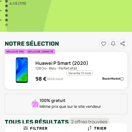
4.1
/5 (
179
)
NOTRE SÉLECTION
MEILLEUR PRIX
MEILLEURE GARANTIE
Huawei P Smart (2020)
128 Go - Bleu - Parfait état
Garantie 12 mois
98
€
169
€ neuf
100% gratuit
Même prix que sur le site vendeur
TOUS LES RÉSULTATS
2
offre
s
trouvée
s
FILTRER
TRIER