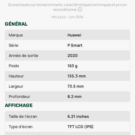
Scores basés sur les benchmarks, caractéristiques techniques et prix en
reconditionné.
Mis à jour :
Juin 2026
GÉNÉRAL
Marque
Huawei
Série
P Smart
Année de sortie
2020
Poids
163 g
Hauteur
155.3 mm
Largeur
73.5 mm
Profondeur
8.2 mm
AFFICHAGE
Taille de l'écran
6.21 inches
Type d'écran
TFT LCD (IPS)