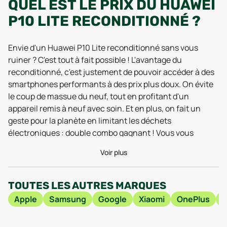
QUEL EST LE PRIX DU HUAWEI
P10 LITE RECONDITIONNÉ ?
Envie d'un Huawei P10 Lite reconditionné sans vous
ruiner ? C'est tout à fait possible ! L'avantage du
reconditionné, c'est justement de pouvoir accéder à des
smartphones performants à des prix plus doux. On évite
le coup de massue du neuf, tout en profitant d'un
appareil remis à neuf avec soin. Et en plus, on fait un
geste pour la planète en limitant les déchets
électroniques : double combo gagnant ! Vous vous
demandez sûrement comment dénicher la meilleure
Voir plus
offre pour un Huawei P10 Lite reconditionné ? C'est là
qu'un comparateur comme Combak entre en jeu. Il vous
permet de comparer les prix proposés par différents
TOUTES LES AUTRES MARQUES
vendeurs et de trouver le smartphone idéal, sans avoir à
Apple
Samsung
Google
Xiaomi
OnePlus
écumer des dizaines de sites.