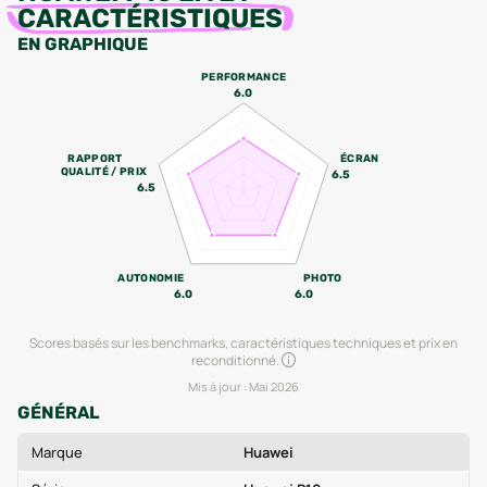
CARACTÉRISTIQUES
EN GRAPHIQUE
PERFORMANCE
6.0
RAPPORT
ÉCRAN
QUALITÉ / PRIX
6.5
6.5
AUTONOMIE
PHOTO
6.0
6.0
Scores basés sur les benchmarks, caractéristiques techniques et prix en
reconditionné.
Mis à jour :
Mai 2026
GÉNÉRAL
Marque
Huawei