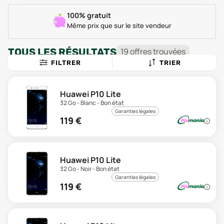
100% gratuit
Même prix que sur le site vendeur
TOUS LES RÉSULTATS
19
offre
s
trouvée
s
FILTRER
TRIER
Huawei P10 Lite
32 Go - Blanc - Bon état
Garanties légales
119
€
Huawei P10 Lite
32 Go - Noir - Bon état
Garanties légales
119
€