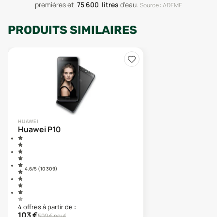
premières
et
75 600
litres
d'eau
.
Source : ADEME
PRODUITS SIMILAIRES
HUAWEI
Huawei P10
4.6
/5 (
10 309
)
4
offre
s
à partir de :
103
€
599
€ neuf