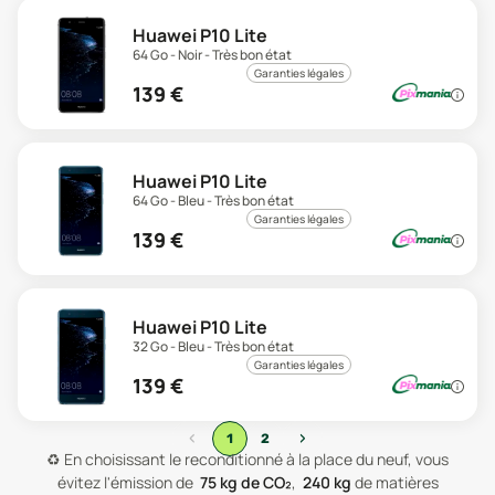
Huawei P10 Lite
64 Go - Noir - Très bon état
Garanties légales
139
€
Huawei P10 Lite
64 Go - Bleu - Très bon état
Garanties légales
139
€
Huawei P10 Lite
32 Go - Bleu - Très bon état
Garanties légales
139
€
‹
›
1
2
♻️
En choisissant le reconditionné à la place du neuf, vous
évitez l'émission de
75
kg de CO₂
,
240
kg
de matières