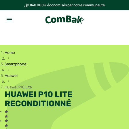
💰
1 840 000 € économisés par notre communauté
🌍
Ensemble, nous avons évité l'émission de 293 tonnes de CO₂
Home
Smartphone
Huawei
Huawei P10 Lite
HUAWEI P10 LITE
RECONDITIONNÉ