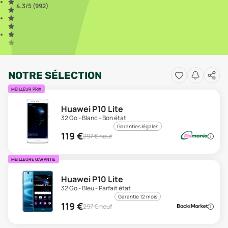
4.3
/5 (
992
)
NOTRE SÉLECTION
MEILLEUR PRIX
Huawei P10 Lite
32 Go - Blanc - Bon état
Garanties légales
119
€
297
€ neuf
MEILLEURE GARANTIE
Huawei P10 Lite
32 Go - Bleu - Parfait état
Garantie 12 mois
119
€
297
€ neuf