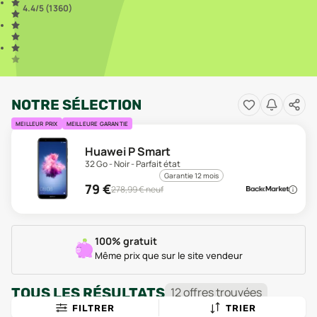
4.4
/5 (
1 360
)
NOTRE SÉLECTION
MEILLEUR PRIX
MEILLEURE GARANTIE
Huawei P Smart
32 Go - Noir - Parfait état
Garantie 12 mois
79
€
278,99
€ neuf
100% gratuit
Même prix que sur le site vendeur
TOUS LES RÉSULTATS
12
offre
s
trouvée
s
FILTRER
TRIER