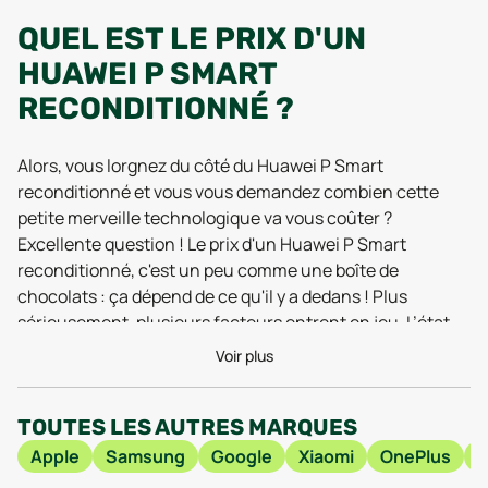
QUEL EST LE PRIX D'UN
HUAWEI P SMART
RECONDITIONNÉ ?
Alors, vous lorgnez du côté du Huawei P Smart
reconditionné et vous vous demandez combien cette
petite merveille technologique va vous coûter ?
Excellente question ! Le prix d'un Huawei P Smart
reconditionné, c'est un peu comme une boîte de
chocolats : ça dépend de ce qu'il y a dedans ! Plus
sérieusement, plusieurs facteurs entrent en jeu. L’état
général du téléphone, bien sûr : un modèle comme neuf
Voir plus
coûtera plus cher qu'un modèle présentant quelques
micro-rayures (qui, soyons honnêtes, finissent toujours
TOUTES LES AUTRES MARQUES
par arriver de toute façon). La capacité de stockage joue
aussi un rôle : 32 Go, 64 Go, 128 Go… plus il y a de place
Apple
Samsung
Google
Xiaomi
OnePlus
pour vos photos de vacances et vos applications, plus le