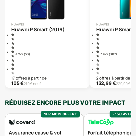
HUAWEI
HUAWEI
Huawei P Smart (2019)
Huawei P Smart 
4.2
/5 (
53
)
3.6
/5 (
307
)
17
offre
s
à partir de :
2
offre
s
à partir de :
105
€
132,99
€
219
€ neuf
229,99
€ ne
RÉDUISEZ ENCORE PLUS VOTRE IMPACT
1ER MOIS OFFERT
-15€ AVEC 
Assurance casse & vol
Forfait téléphonique