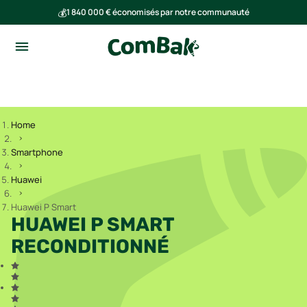
💰
1 840 000 € économisés par notre communauté
🌍
Ensemble, nous avons évité l'émission de 293 tonnes de CO₂
Home
Smartphone
Huawei
Huawei P Smart
HUAWEI P SMART
RECONDITIONNÉ