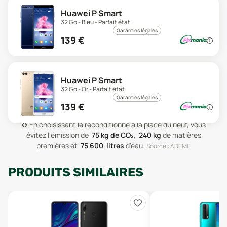
Huawei P Smart
32 Go - Bleu - Parfait état
Garanties légales
139
€
Huawei P Smart
32 Go - Or - Parfait état
Garanties légales
139
€
♻️
En choisissant le reconditionné à la place du neuf, vous
évitez l'émission de
75
kg de CO₂
,
240
kg
de matières
premières
et
75 600
litres
d'eau
.
Source : ADEME
PRODUITS SIMILAIRES