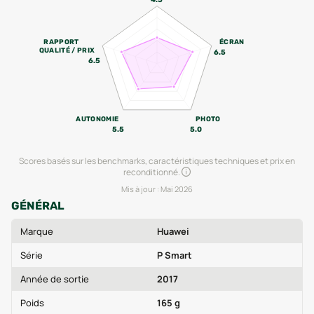
RAPPORT
ÉCRAN
QUALITÉ / PRIX
6.5
6.5
AUTONOMIE
PHOTO
5.5
5.0
Scores basés sur les benchmarks, caractéristiques techniques et prix en
reconditionné.
Mis à jour :
Mai 2026
GÉNÉRAL
Marque
Huawei
Série
P Smart
Année de sortie
2017
Poids
165 g