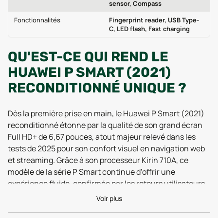
sensor, Compass
Fonctionnalités
Fingerprint reader, USB Type-
C, LED flash, Fast charging
QU'EST-CE QUI REND LE
HUAWEI P SMART (2021)
RECONDITIONNÉ UNIQUE ?
Dès la première prise en main, le Huawei P Smart (2021)
reconditionné étonne par la qualité de son grand écran
Full HD+ de 6,67 pouces, atout majeur relevé dans les
tests de 2025 pour son confort visuel en navigation web
et streaming. Grâce à son processeur Kirin 710A, ce
modèle de la série P Smart continue d’offrir une
expérience fluide, confirmée par les retours utilisateurs
récents qui saluent sa réactivité pour les usages
Voir plus
quotidiens : réseaux sociaux, photos et même jeux