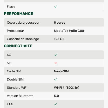
Flash
PERFORMANCE
Cœurs du processeur
8 cores
Processeur
MediaTek Helio G80
Capacité de stockage
128 GB
CONNECTIVITÉ
4G
5G
Carte SIM
Nano-SIM
Double SIM
Standard WiFi
Wi-Fi 4 (802.11n)
Version Bluetooth
5.0
GPS