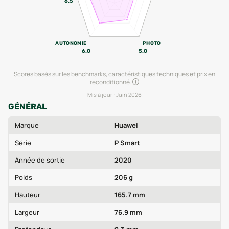
6.5
AUTONOMIE
PHOTO
6.0
5.0
Scores basés sur les benchmarks, caractéristiques techniques et prix en
reconditionné.
Mis à jour :
Juin 2026
GÉNÉRAL
Marque
Huawei
Série
P Smart
Année de sortie
2020
Poids
206 g
Hauteur
165.7 mm
Largeur
76.9 mm