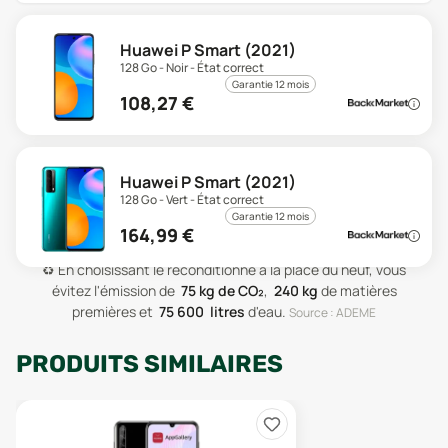
Huawei P Smart (2021)
128 Go - Noir - État correct
Garantie 12 mois
108,27
€
Huawei P Smart (2021)
128 Go - Vert - État correct
Garantie 12 mois
164,99
€
♻️
En choisissant le reconditionné à la place du neuf, vous
évitez l'émission de
75
kg de CO₂
,
240
kg
de matières
premières
et
75 600
litres
d'eau
.
Source : ADEME
PRODUITS SIMILAIRES