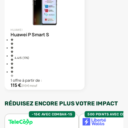
HUAWEI
Huawei P Smart S
4.4
/5 (
176
)
1
offre
à partir de :
115
€
219
€ neuf
RÉDUISEZ ENCORE PLUS VOTRE IMPACT
-15€ AVEC COMBAK-15
500 POINTS AVEC CO