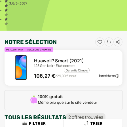
3.6
/5 (
307
)
NOTRE SÉLECTION
MEILLEUR PRIX
MEILLEURE GARANTIE
Huawei P Smart (2021)
128 Go - Noir - État correct
Garantie 12 mois
108,27
€
229,99
€ neuf
100% gratuit
Même prix que sur le site vendeur
TOUS LES RÉSULTATS
2
offre
s
trouvée
s
FILTRER
TRIER