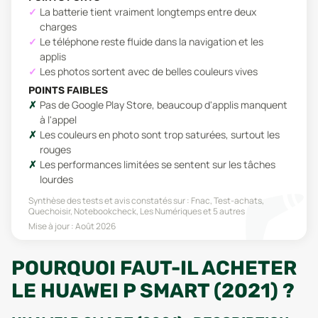
La batterie tient vraiment longtemps entre deux
charges
Le téléphone reste fluide dans la navigation et les
applis
Les photos sortent avec de belles couleurs vives
POINTS FAIBLES
Pas de Google Play Store, beaucoup d'applis manquent
à l'appel
Les couleurs en photo sont trop saturées, surtout les
rouges
Les performances limitées se sentent sur les tâches
lourdes
Synthèse des tests et avis constatés sur :
Fnac, Test-achats,
Quechoisir, Notebookcheck, Les Numériques
et 5 autres
Mise à jour :
Août 2026
POURQUOI FAUT-IL ACHETER
LE HUAWEI P SMART (2021) ?