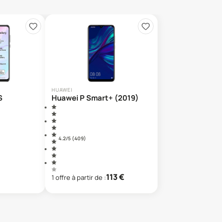
HUAWEI
S
Huawei P Smart+ (2019)
4.2
/5 (
409
)
113
€
1
offre
à partir de :