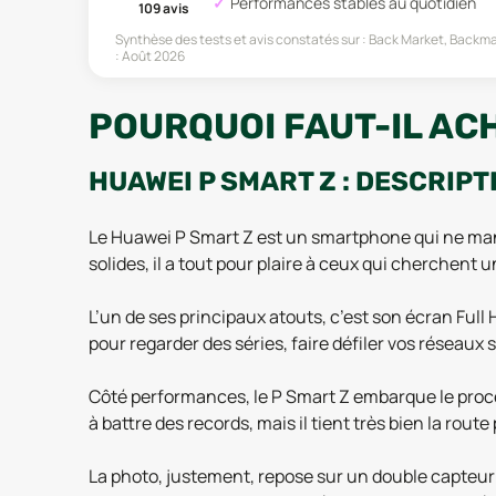
Performances stables au quotidien
109
avis
Synthèse des tests et avis constatés sur :
Back Market, Backma
:
Août 2026
POURQUOI FAUT-IL ACH
HUAWEI P SMART Z : DESCRIPT
Le Huawei P Smart Z est un smartphone qui ne ma
solides, il a tout pour plaire à ceux qui cherchent 
L’un de ses principaux atouts, c’est son écran Full
pour regarder des séries, faire défiler vos réseaux 
Côté performances, le P Smart Z embarque le proce
à battre des records, mais il tient très bien la rou
La photo, justement, repose sur un double capteur à