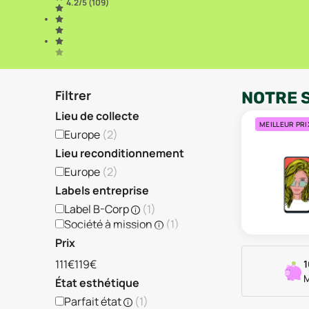
4.2
/5 (
109
)
Filtrer
NOTRE 
Lieu de collecte
MEILLEUR PRI
Europe
(
2
)
Lieu reconditionnement
Europe
(
2
)
Labels entreprise
Label B-Corp
(
1
)
Société à mission
(
1
)
Prix
111€
119€
1
M
État esthétique
Parfait état
(
1
)