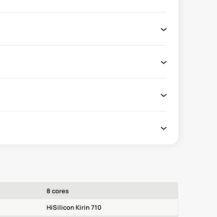
8 cores
HiSilicon Kirin 710