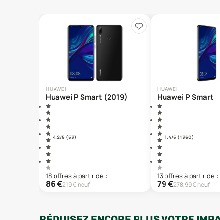
HUAWEI
HUAWEI
Huawei P Smart (2019)
Huawei P Smart
4.2
/5 (
53
)
4.4
/5 (
1 360
)
18
offre
s
à partir de :
13
offre
s
à partir de :
86
€
79
€
219
€ neuf
278,99
€ neuf
RÉDUISEZ ENCORE PLUS VOTRE IMP