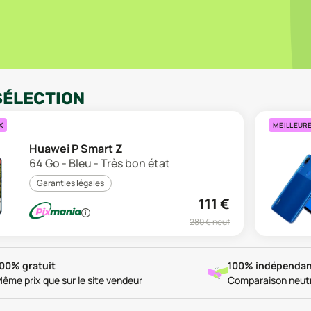
SÉLECTION
X
MEILLEUR
Huawei P Smart Z
64 Go - Bleu - Très bon état
Garanties légales
111
€
280
€ neuf
00% gratuit
100% indépendan
ême prix que sur le site vendeur
Comparaison neut