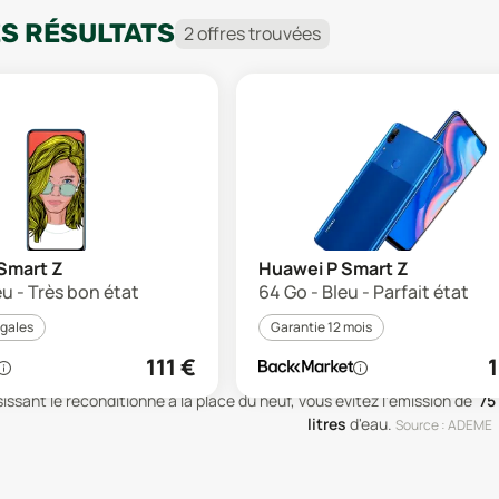
ES RÉSULTATS
2
offre
s
trouvée
s
Smart Z
Huawei P Smart Z
eu - Très bon état
64 Go - Bleu - Parfait état
égales
Garantie 12 mois
111
€
1
issant le reconditionné à la place du neuf, vous évitez l'émission de
75
litres
d'eau
.
Source : ADEME