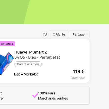
Alerte
Partager
E GARANTIE
Huawei P Smart Z
64 Go - Bleu - Parfait état
Garantie 12 mois
119
€
280
€ neuf
t
100% sûrs
re
Marchands vérifiés