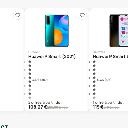
HUAWEI
HUAWEI
Huawei P Smart (2021)
Huawei P Smart 
3.6
/5 (
307
)
4.4
/5 (
176
)
2
offre
s
à partir de :
1
offre
à partir de :
108,27
€
115
€
229,99
€ neuf
219
€ neuf
ACT