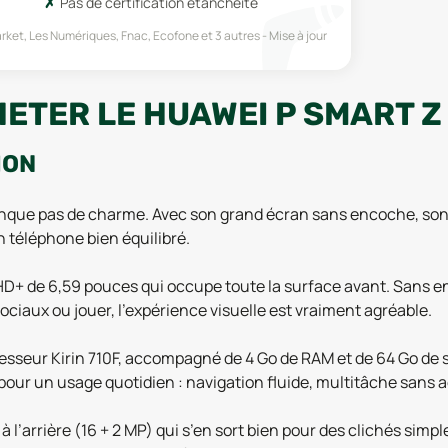
Pas de certification étanchéité
rket, Les Numériques, Fnac, Ecofone
et 3 autres
Mise à jour
ETER LE HUAWEI P SMART Z
ION
nque pas de charme. Avec son grand écran sans encoche, son
un téléphone bien équilibré.
 HD+ de 6,59 pouces qui occupe toute la surface avant. Sans en
sociaux ou jouer, l’expérience visuelle est vraiment agréable.
sseur Kirin 710F, accompagné de 4 Go de RAM et de 64 Go de s
te pour un usage quotidien : navigation fluide, multitâche sans a
 l’arrière (16 + 2 MP) qui s’en sort bien pour des clichés simp