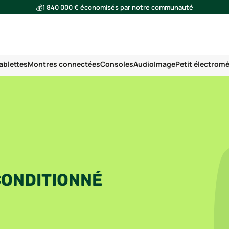
💰
1 840 000 € économisés par notre communauté
🌍
Ensemble, nous avons évité l'émission de 293 tonnes de CO₂
ablettes
Montres connectées
Consoles
Audio
Image
Petit électrom
CONDITIONNÉ