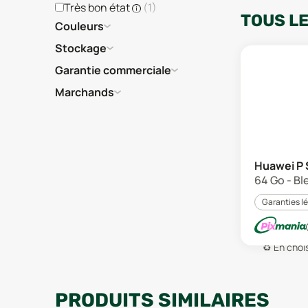
Très bon état
(
1
)
TOUS L
Couleurs
Stockage
Garantie commerciale
Marchands
Huawei P 
64 Go - Bl
Garanties l
♻️
En chois
PRODUITS SIMILAIRES