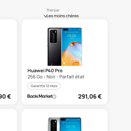
Trier par
Les moins chères
Huawei P40 Pro
256 Go - Noir - Parfait état
Garantie 12 mois
90
€
291,06
€