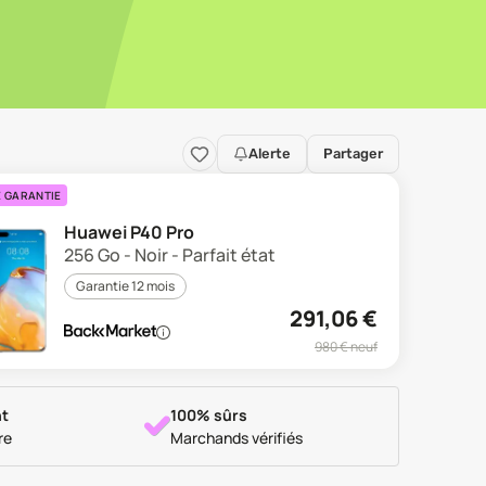
Alerte
Partager
E GARANTIE
Huawei P40 Pro
256 Go - Noir - Parfait état
Garantie 12 mois
291,06
€
980
€ neuf
t
100% sûrs
re
Marchands vérifiés