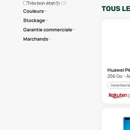
Très bon état
(
2
)
TOUS L
Couleurs
Stockage
Garantie commerciale
Marchands
Huawei P4
256 Go - A
Garanties l