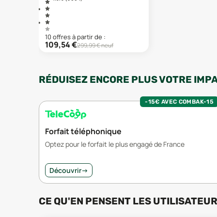
10
offre
s
à partir de :
109,54
€
299,99
€ neuf
RÉDUISEZ ENCORE PLUS VOTRE IMP
-15€ AVEC COMBAK-15
Forfait téléphonique
Optez pour le forfait le plus engagé de France
Découvrir
→
CE QU'EN PENSENT LES UTILISATEU