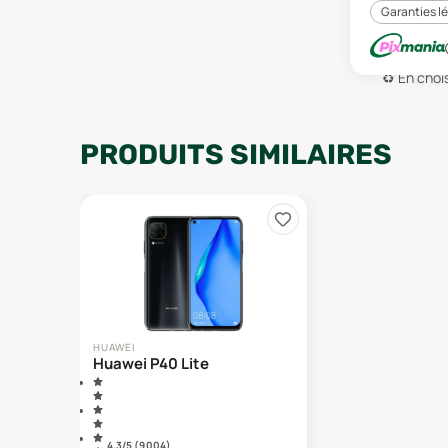
Garanties l
♻️
En chois
PRODUITS SIMILAIRES
HUAWEI
Huawei P40 Lite
4.3
/5 (
9 004
)