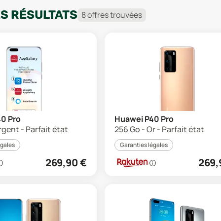
ES RÉSULTATS
8
offre
s
trouvée
s
0 Pro
Huawei P40 Pro
rgent - Parfait état
256 Go - Or - Parfait état
égales
Garanties légales
269,90
€
269,