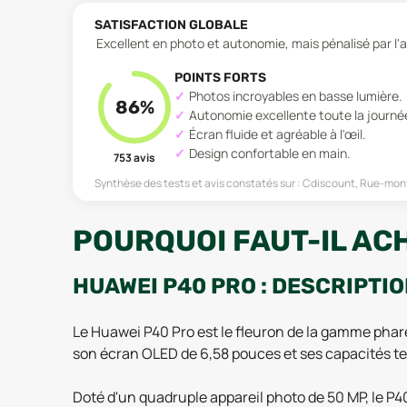
SATISFACTION GLOBALE
Excellent en photo et autonomie, mais pénalisé par l'a
POINTS FORTS
Photos incroyables en basse lumière.
86
%
Autonomie excellente toute la journé
Écran fluide et agréable à l'œil.
Design confortable en main.
753
avis
Synthèse des tests et avis constatés sur :
Cdiscount, Rue-mon
POURQUOI FAUT-IL ACH
HUAWEI P40 PRO : DESCRIPTI
Le Huawei P40 Pro est le fleuron de la gamme phar
son écran OLED de 6,58 pouces et ses capacités t
Doté d'un quadruple appareil photo de 50 MP, le P4