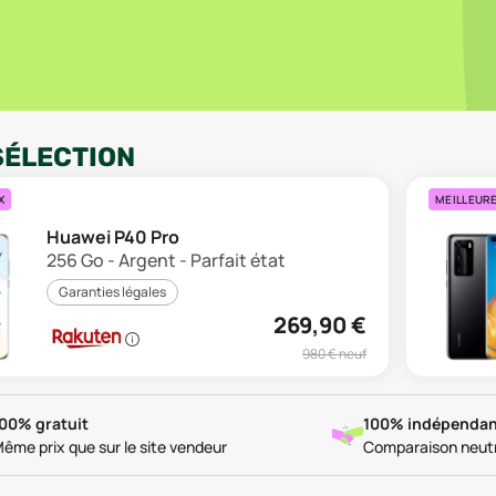
SÉLECTION
X
MEILLEUR
Huawei P40 Pro
256 Go - Argent - Parfait état
Garanties légales
269,90
€
980
€ neuf
00% gratuit
100% indépendan
ême prix que sur le site vendeur
Comparaison neut