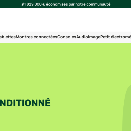
💰
1 829 000 € économisés par notre communauté
🌍
Ensemble, nous avons évité l'émission de 291 tonnes de CO₂
ablettes
Montres connectées
Consoles
Audio
Image
Petit électrom
NDITIONNÉ