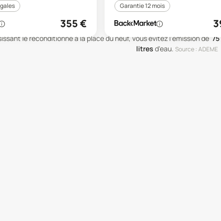
égales
Garantie 12 mois
355
€
3
issant le reconditionné à la place du neuf, vous évitez l'émission de
75
litres
d'eau
.
Source : ADEME