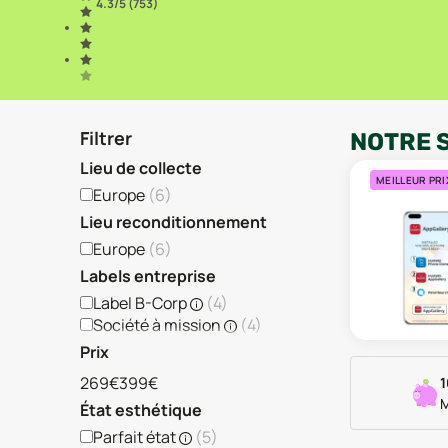
4.3
/5 (
753
)
Filtrer
NOTRE 
Lieu de collecte
MEILLEUR PRI
Europe
(
6
)
Lieu reconditionnement
Europe
(
6
)
Labels entreprise
Label B-Corp
(
4
)
Société à mission
(
4
)
Prix
269€
399€
1
M
État esthétique
Parfait état
(
5
)