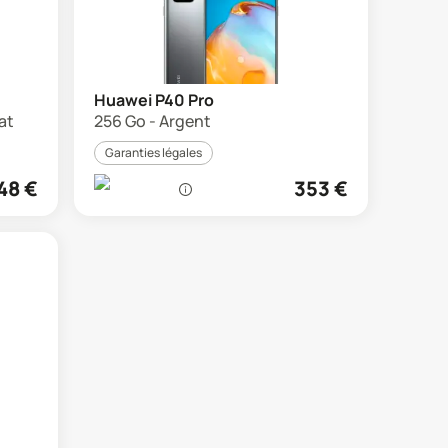
Huawei P40 Pro
at
256 Go - Argent
Garanties légales
48
€
353
€