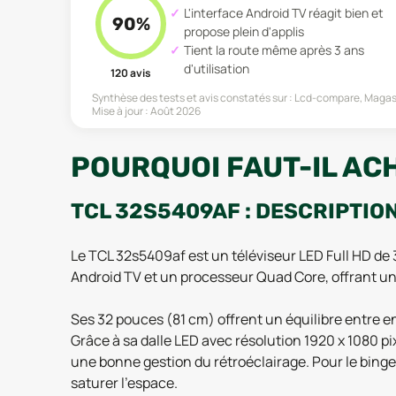
L'interface Android TV réagit bien et
90
%
propose plein d'applis
Tient la route même après 3 ans
d'utilisation
120
avis
Synthèse des tests et avis constatés sur :
Lcd-compare, Magasin
Mise à jour :
Août 2026
POURQUOI FAUT-IL AC
TCL 32S5409AF : DESCRIPTIO
Le TCL 32s5409af est un téléviseur LED Full HD de
Android TV et un processeur Quad Core, offrant une
Ses 32 pouces (81 cm) offrent un équilibre entre
Grâce à sa dalle LED avec résolution 1920 x 1080 pi
une bonne gestion du rétroéclairage. Pour le binge
saturer l’espace.