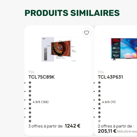
PRODUITS SIMILAIRES
TCL
TCL
TCL 75C89K
TCL 43P631
4.9
/5 (
126
)
4.6
/5 (
11
)
1242
€
3
offre
s
à partir de :
2
offre
s
à partir de :
205,11
€
365,20
€ ne