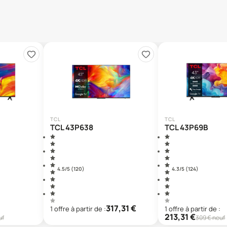
TCL
TCL
TCL 43P638
TCL 43P69B
4.5
/5 (
120
)
4.3
/5 (
124
)
317,31
€
1
offre
à partir de :
1
offre
à partir de :
213,31
€
uf
309
€ neuf