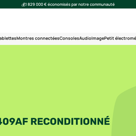
💰
1 829 000 € économisés par notre communauté
🌍
Ensemble, nous avons évité l'émission de 291 tonnes de CO₂
ablettes
Montres connectées
Consoles
Audio
Image
Petit électrom
409AF RECONDITIONNÉ