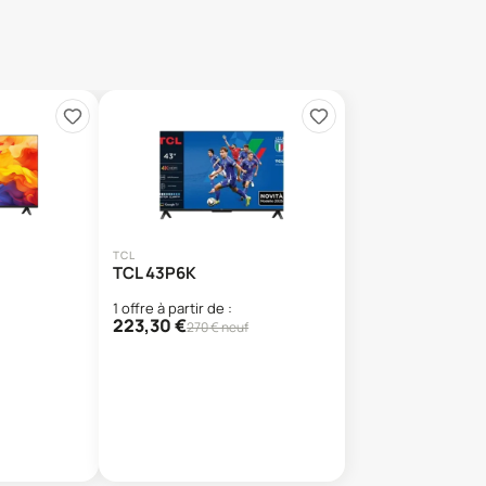
TCL
TCL 43P6K
1
offre
à partir de :
223,30
€
270
€ neuf