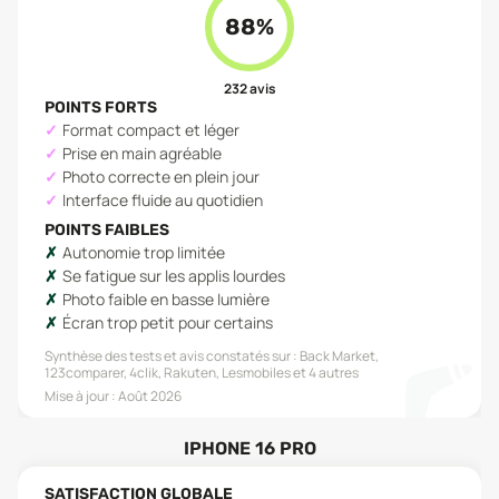
88
%
232
avis
POINTS FORTS
Format compact et léger
Prise en main agréable
Photo correcte en plein jour
Interface fluide au quotidien
POINTS FAIBLES
Autonomie trop limitée
Se fatigue sur les applis lourdes
Photo faible en basse lumière
Écran trop petit pour certains
Synthèse des tests et avis constatés sur :
Back Market,
123comparer, 4clik, Rakuten, Lesmobiles
et 4 autres
Mise à jour :
Août 2026
IPHONE 16 PRO
SATISFACTION GLOBALE