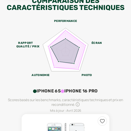
COMPARAISON DES
CARACTÉRISTIQUES TECHNIQUES
PERFORMANCE
RAPPORT
ÉCRAN
QUALITÉ / PRIX
AUTONOMIE
PHOTO
IPHONE 6S
IPHONE 16 PRO
Scores basés sur les benchmarks, caractéristiques techniques et prix en
reconditionné.
Mis à jour :
Avril 2026