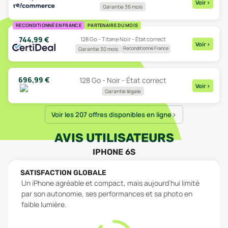
Voir
>
Garantie 36 mois
RECONDITIONNÉ EN FRANCE
PARTENAIRE DU MOIS
744,99
€
128 Go - Titane Noir - État correct
Voir
>
Reconditionné France
Garantie 30 mois
696,99
€
128 Go - Noir - État correct
Voir
>
Garantie légale
Voir les 207 offres disponibles en ligne
AVIS UTILISATEURS
IPHONE 6S
SATISFACTION GLOBALE
Un iPhone agréable et compact, mais aujourd’hui limité
par son autonomie, ses performances et sa photo en
faible lumière.