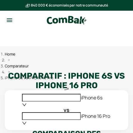
💰
1 840 000 € économisés par notre communauté
🌍
Ensemble, nous avons évité l'émission de 293 tonnes de CO₂
Home
Comparateur
COMPARATIF :
IPHONE 6S
VS
iPhone 6s vs iPhone 16 Pro
IPHONE 16 PRO
iPhone 6s
vs
iPhone 16 Pro