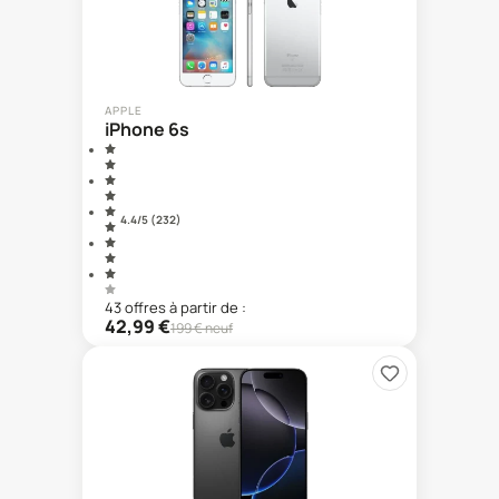
APPLE
iPhone 6s
4.4
/5 (
232
)
43
offre
s
à partir de :
42,99
€
199
€ neuf