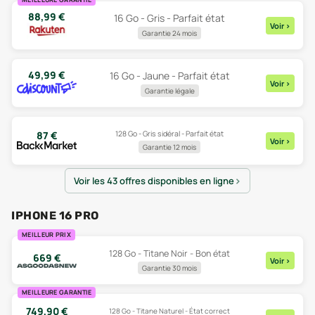
88,99
€
16 Go - Gris - Parfait état
Voir
>
Garantie 24 mois
49,99
€
16 Go - Jaune - Parfait état
Voir
>
Garantie légale
128 Go - Gris sidéral - Parfait état
87
€
Voir
>
Garantie 12 mois
Voir les 43 offres disponibles en ligne
IPHONE 16 PRO
MEILLEUR PRIX
128 Go - Titane Noir - Bon état
669
€
Voir
>
Garantie 30 mois
MEILLEURE GARANTIE
749,90
€
128 Go - Titane Naturel - État correct