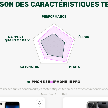
SON DES CARACTÉRISTIQUES T
PERFORMANCE
RAPPORT
ÉCRAN
QUALITÉ / PRIX
AUTONOMIE
PHOTO
IPHONE SE
IPHONE 15 PRO
es basés sur les benchmarks, caractéristiques techniques et prix en reconditionn
Mis à jour :
Avril 2026