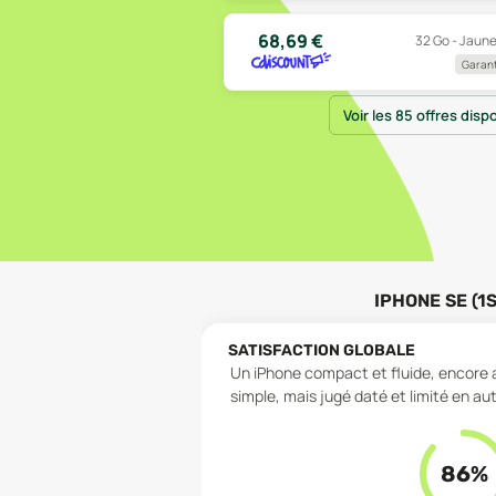
68,69
€
32 Go - Jaune
Garant
Voir les 85 offres disp
IPHONE SE (1
SATISFACTION GLOBALE
Un iPhone compact et fluide, encore 
simple, mais jugé daté et limité en a
86
%