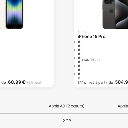
APPLE
iPhone 15 Pro
4.5
/5 (
9 300
)
60,99
€
504,
r de :
177
offre
s
à partir de :
179
€ neuf
Apple A9 (2 cœurs)
Apple
2 GB