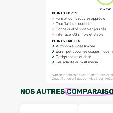
284
avis
POINTS FORTS
Format compact très apprécié
Très fluide au quotidien
Bonne qualité photo en journée
Interface iOS simple et stable
POINTS FAIBLES
Autonomie jugée limitée
Écran petit pour les usages moder
Design ancien et daté
Peu adapté au multimédia
Synthèse des tests et avis constatés sur :
Id
Ouest-france
et 3 autres
Mise à jour :
Août
NOS AUTRES
COMPARAIS