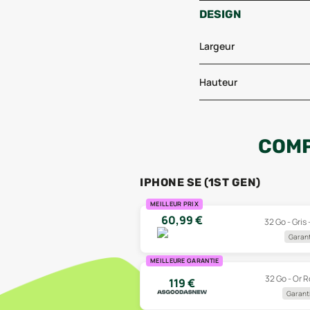
DESIGN
Largeur
Hauteur
COMP
IPHONE SE (1ST GEN)
MEILLEUR PRIX
60,99
€
32 Go - Gris
Garant
MEILLEURE GARANTIE
32 Go - Or R
119
€
Garanti