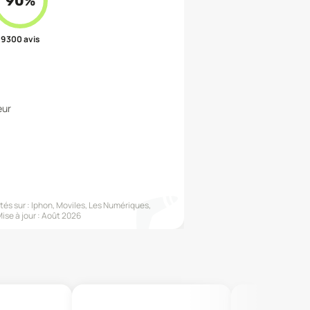
90
%
9 300
avis
eur
és sur :
Iphon, Moviles, Les Numériques,
ise à jour :
Août 2026