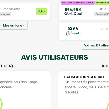
RECONDITIONNÉ EN FRANCE
PARTENAIR
 - Très bon état
128 Go - 
594,99
€
Voir
>
ie légale
Garantie 30
onibles en ligne
529
€
128 Go 
Voir les 177 offr
AVIS UTILISATEURS
ST GEN)
IPH
SATISFACTION GLOBALE
apprécié pour son usage
Un iPhone très performant et 
utonomie.
appareil photo, mais une au
discutés.