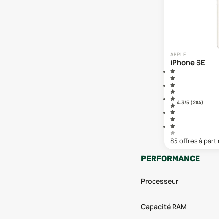
APPLE
iPhone SE
4.3
/5 (
284
)
85
offre
s
à parti
PERFORMANCE
Processeur
Capacité RAM