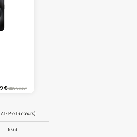
99
€
1229
€ neuf
 A17 Pro (6 cœurs)
8 GB