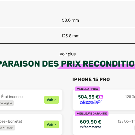
58.6 mm
123.8 mm
Voir plus
ARAISON DES
PRIX RECONDITI
IPHONE 15 PRO
MEILLEUR PRIX
504,99
€
 - État inconnu
128 Go
Voir
>
ie légale
MEILLEURE GARANTIE
609,90
€
ose - Bon état
128 Go - T
Voir
>
e 30 mois