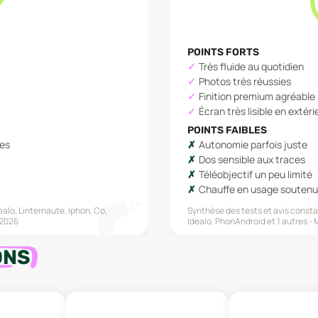
POINTS FORTS
Très fluide au quotidien
Photos très réussies
Finition premium agréable
Écran très lisible en extéri
POINTS FAIBLES
nes
Autonomie parfois juste
Dos sensible aux traces
Téléobjectif un peu limité
Chauffe en usage soutenu
ealo, Linternaute, Iphon, Co,
Synthèse des tests et avis constat
 2026
Idealo, PhonAndroid
et 1 autres
M
ONS