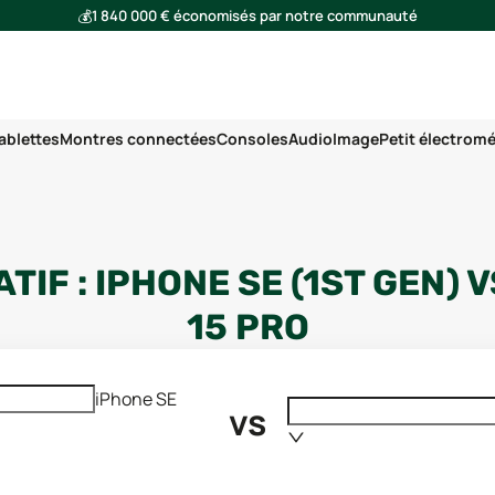
💰
1 840 000 € économisés par notre communauté
🌍
Ensemble, nous avons évité l'émission de 293 tonnes de CO₂
ablettes
Montres connectées
Consoles
Audio
Image
Petit électrom
TIF :
IPHONE SE (1ST GEN)
V
15 PRO
iPhone SE
vs