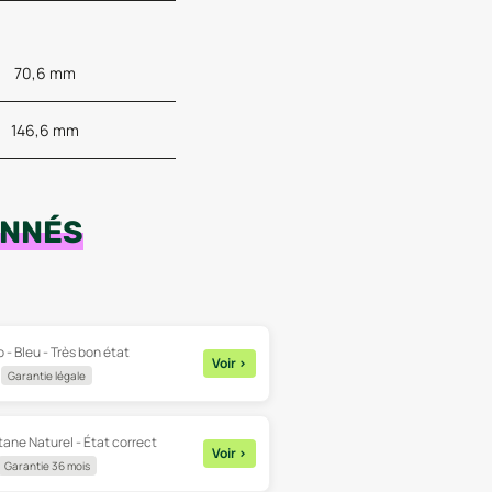
70,6 mm
146,6 mm
ONNÉS
 - Bleu - Très bon état
Voir
>
Garantie légale
itane Naturel - État correct
Voir
>
Garantie 36 mois