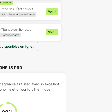
E DU MOIS
Titane Noir - État correct
Voir
>
 mois
Reconditionné France
- Titane bleu - Bon état
Voir
>
Garantie légale
es disponibles en ligne
ONE 15 PRO
agréable à utiliser, avec un excellent
tonomie et un confort thermique