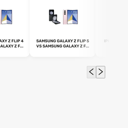
XY Z FLIP 4
SAMSUNG GALAXY Z FLIP 5
IPHONE 14 
LAXY Z F...
VS SAMSUNG GALAXY Z F...