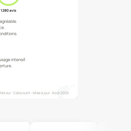
1 280
avis
agréable.
ce.
onditions.
sage intensif.
erture.
és sur :
Cdiscount
Mise à jour :
Août 2026