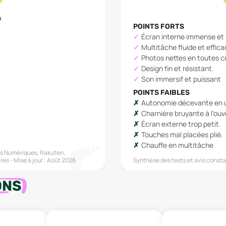
s
POINTS FORTS
Écran interne immense et 
Multitâche fluide et effica
Photos nettes en toutes c
Design fin et résistant.
Son immersif et puissant
POINTS FAIBLES
Autonomie décevante en u
Charnière bruyante à l'ouv
Écran externe trop petit.
Touches mal placées plié.
Chauffe en multitâche
s Numériques, Rakuten,
tres
Mise à jour :
Août 2026
Synthèse des tests et avis constat
ONS