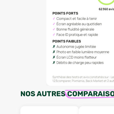
62 360
avi
POINTS FORTS
Compact et facile à tenir
Écran agréable au quotidien
Bonne fluidité générale
Face ID pratique et rapide
POINTS FAIBLES
Autonomie jugée limitée
Photo en faible lumière moyenne
Écran LCD moins flatteur
Débits de charge peu rapides
Synthèse des tests et avis constatés sur :
Le
123comparer, Pixmania, Back Market
et 2 au
NOS AUTRES
COMPARAIS