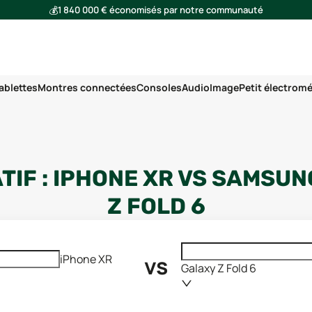
💰
1 840 000 € économisés par notre communauté
🌍
Ensemble, nous avons évité l'émission de 293 tonnes de CO₂
ablettes
Montres connectées
Consoles
Audio
Image
Petit électrom
IF :
IPHONE XR
VS
SAMSUN
Z FOLD 6
vs
iPhone XR
Galaxy Z Fold 6