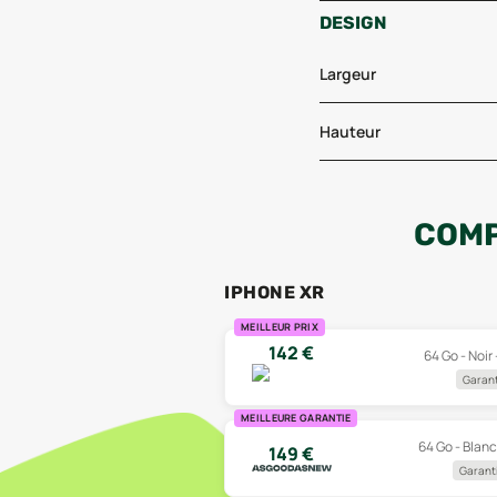
DESIGN
Largeur
Hauteur
COMP
IPHONE XR
MEILLEUR PRIX
142
€
64 Go - Noir
Garant
MEILLEURE GARANTIE
64 Go - Blanc
149
€
Garanti