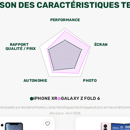
SON DES CARACTÉRISTIQUES T
PERFORMANCE
RAPPORT
ÉCRAN
QUALITÉ / PRIX
AUTONOMIE
PHOTO
IPHONE XR
GALAXY Z FOLD 6
es basés sur les benchmarks, caractéristiques techniques et prix en reconditionn
Mis à jour :
Avril 2026