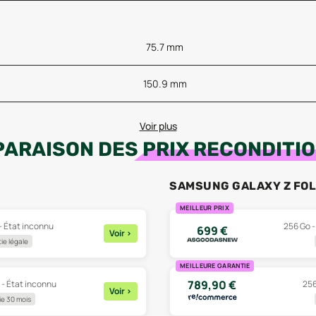
75.7 mm
150.9 mm
Voir plus
ARAISON DES
PRIX RECONDITI
SAMSUNG GALAXY Z FOL
MEILLEUR PRIX
 - État inconnu
256 Go -
699
€
Voir
>
ie légale
MEILLEURE GARANTIE
789,90
€
 - État inconnu
256
Voir
>
e 30 mois