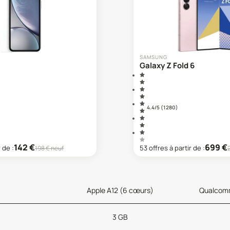
SAMSUNG
Galaxy Z Fold 6
4.4
/5 (
1 280
)
142
€
699
€
r de :
53
offre
s
à partir de :
198
€ neuf
Apple A12 (6 cœurs)
Qualcomm
3 GB