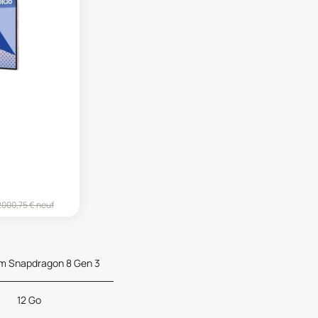
2000,75
€ neuf
 Snapdragon 8 Gen 3
12 Go