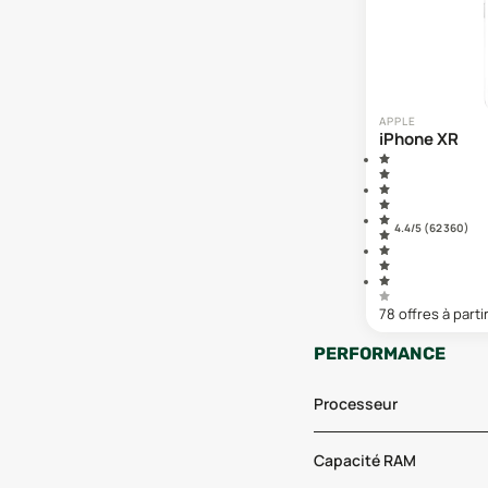
APPLE
iPhone XR
4.4
/5 (
62 360
)
78
offre
s
à parti
PERFORMANCE
Processeur
Capacité RAM