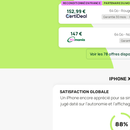
RECONDITIONNÉ EN FRANCE
PARTENAIRE DU MO
64 Go - Rouge
152,99
€
Garantie 30 mois
147
€
64 Go - No
Garant
Voir les 78 offres disp
IPHONE 
SATISFACTION GLOBALE
Un iPhone encore apprécié pour sa simp
jugé daté sur l’autonomie et l’affichag
88
%