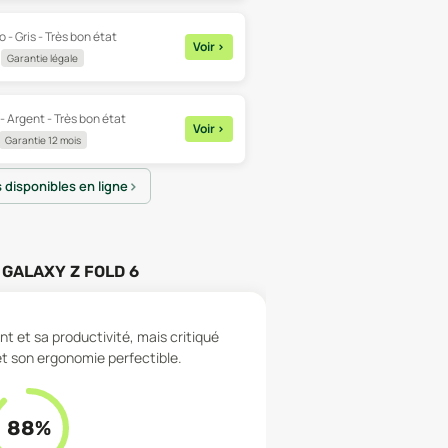
 - Gris - Très bon état
Voir
>
Garantie légale
- Argent - Très bon état
Voir
>
Garantie 12 mois
s disponibles en ligne
GALAXY Z FOLD 6
t et sa productivité, mais critiqué
t son ergonomie perfectible.
88
%