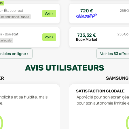
IS
720
€
 - État correct
256 Go
Voir
>
Reconditionné France
ir - Bon état
256 Go 
733,32
€
Voir
>
ie légale
onibles en ligne
Voir les 53 offre
AVIS UTILISATEURS
XR
SAMSUNG 
SATISFACTION GLOBALE
licité et sa fluidité, mais
Apprécié pour son écran géan
e.
pour son autonomie limitée e