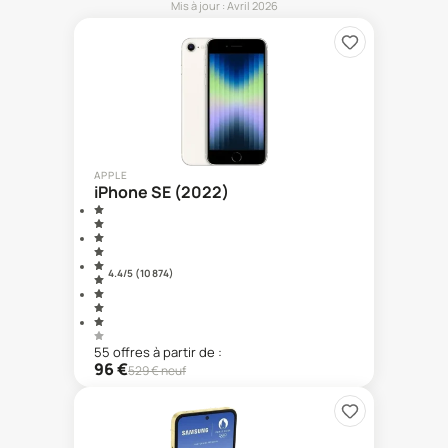
Mis à jour :
Avril 2026
APPLE
iPhone SE (2022)
4.4
/5 (
10 874
)
55
offre
s
à partir de :
96
€
529
€ neuf