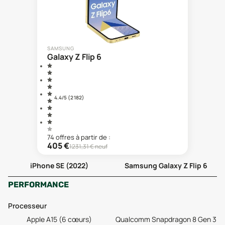
SAMSUNG
Galaxy Z Flip 6
4.4
/5 (
2 182
)
74
offre
s
à partir de :
405
€
1231,31
€ neuf
iPhone SE (2022)
Samsung Galaxy Z Flip 6
PERFORMANCE
Processeur
Apple A15 (6 cœurs)
Qualcomm Snapdragon 8 Gen 3