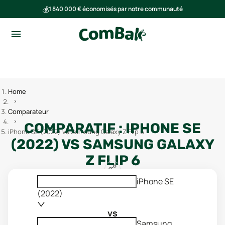
💰
1 840 000 € économisés par notre communauté
🌍
Ensemble, nous avons évité l'émission de 293 tonnes de CO₂
Home
Comparateur
COMPARATIF :
IPHONE SE
iPhone SE (2022) vs Samsung Galaxy Z Flip 6
(2022)
VS
SAMSUNG GALAXY
Z FLIP 6
iPhone SE
(2022)
vs
Samsung