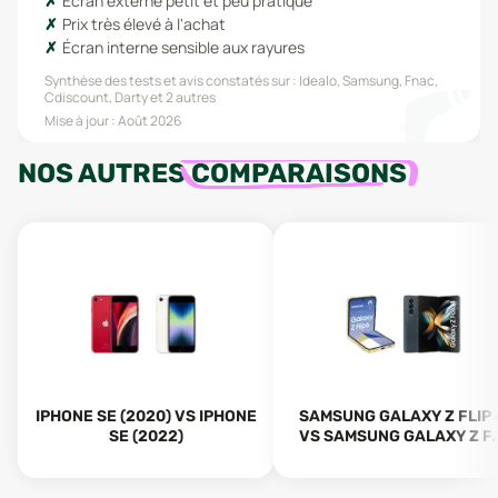
Écran externe petit et peu pratique
Prix très élevé à l'achat
Écran interne sensible aux rayures
Synthèse des tests et avis constatés sur :
Idealo, Samsung, Fnac,
Cdiscount, Darty
et 2 autres
Mise à jour :
Août 2026
NOS AUTRES
COMPARAISONS
IPHONE SE (2020) VS IPHONE
SAMSUNG GALAXY Z FLIP 
SE (2022)
VS SAMSUNG GALAXY Z F..