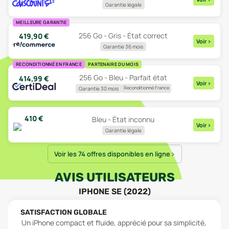
Garantie légale
MEILLEURE GARANTIE
256 Go - Gris - État correct
419,90
€
Voir
>
Garantie 36 mois
RECONDITIONNÉ EN FRANCE
PARTENAIRE DU MOIS
256 Go - Bleu - Parfait état
414,99
€
Voir
>
Reconditionné France
Garantie 30 mois
410
€
Bleu - État inconnu
Voir
>
Garantie légale
Voir les 74 offres disponibles en ligne
AVIS UTILISATEURS
IPHONE SE (2022)
SATISFACTION GLOBALE
Un iPhone compact et fluide, apprécié pour sa simplicité,