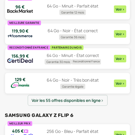
64 Go - Minuit - Parfait état
96
€
Voir
>
Garantie 12 mois
MEILLEURE GARANTIE
64 Go - Noir - État correct
119,90
€
Voir
>
Garantie 36 mois
RECONDITIONNÉ EN FRANCE
PARTENAIRE DU MOIS
64 Go - Minuit - État correct
156,99
€
Voir
>
Reconditionné France
Garantie 30 mois
129
€
64 Go - Noir - Très bon état
Voir
>
Garantie légale
Voir les 55 offres disponibles en ligne
SAMSUNG GALAXY Z FLIP 6
MEILLEUR PRIX
405
€
256 Go - Bleu - Parfait état
Voir
>