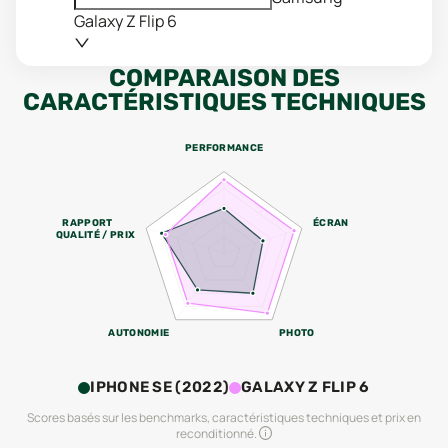
Galaxy Z Flip 6
COMPARAISON DES
CARACTÉRISTIQUES TECHNIQUES
PERFORMANCE
RAPPORT
ÉCRAN
QUALITÉ / PRIX
AUTONOMIE
PHOTO
IPHONE SE (2022)
GALAXY Z FLIP 6
Scores basés sur les benchmarks, caractéristiques techniques et prix en
reconditionné.