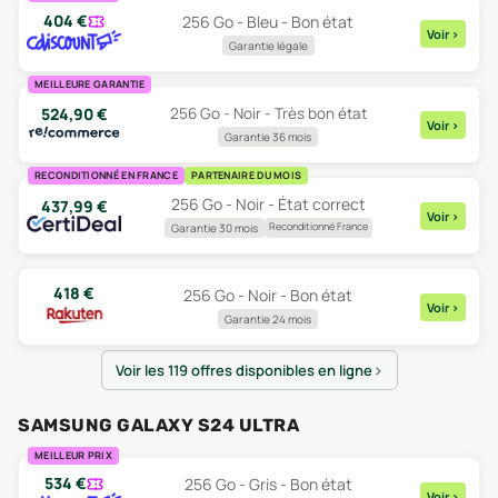
404
€
256 Go - Bleu - Bon état
Voir
>
Garantie légale
MEILLEURE GARANTIE
524,90
€
256 Go - Noir - Très bon état
Voir
>
Garantie 36 mois
RECONDITIONNÉ EN FRANCE
PARTENAIRE DU MOIS
256 Go - Noir - État correct
437,99
€
Voir
>
Reconditionné France
Garantie 30 mois
418
€
256 Go - Noir - Bon état
Voir
>
Garantie 24 mois
Voir les 119 offres disponibles en ligne
SAMSUNG GALAXY S24 ULTRA
MEILLEUR PRIX
534
€
256 Go - Gris - Bon état
Voir
>