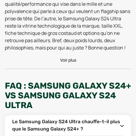
qualité/performance qui vise dans le mille et une
polyvalence qui parle à ceux qui veulent un flagship sans
prise de tête. De l’autre, le Samsung Galaxy S24 Ultra
reste la vitrine technologique de la marque, taille XXL,
fiche technique de gros costaud et options qu’on ne
retrouve pas ailleurs. Bref, deux poids lourds, deux
philosophies, mais pour qui au juste ? Bonne question !
On va décortiquer tout ça ensemble, histoire que tu
Voir plus
puisses y voir clair… Et si tu cherches le meilleur prix,
regarde du côté du
smartphone reconditionné
pour
faire une bonne affaire.
FAQ : SAMSUNG GALAXY S24+
FONCTIONNALITÉS : QUELLES
VS SAMSUNG GALAXY S24
DIFFÉRENCES ENTRE LE
ULTRA
SAMSUNG GALAXY S24
ULTRA ET LE SAMSUNG
Le Samsung Galaxy S24 Ultra chauffe-t-il plus
que le Samsung Galaxy S24+ ?
GALAXY S24+ ?