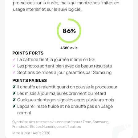
promesses sur la durée, mais qui montre ses limites en
usage intensif et sur le suivi logiciel.
86
%
4 380
avis
POINTS FORTS
La batterie tient la journée même en 5G
Les photos sortent bien avec de beaux résultats
Sept ans de mises à jour garanties par Samsung
POINTS FAIBLES
Il chauffe et ralentit quand on pousse le processeur
Les mises à jour majeures prennent du retard
Quelques plantages signalés après plusieurs mois
L'appareil reste fluide et ne chauffe pas en usage
normal
Synthèse des tests et avis constatés sur :
Fnac, Samsung,
Frandroid, Sfr, Les Numériques
et 1 autres
Mise à jour :
Août 2026