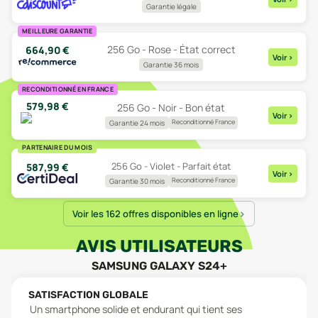
Garantie légale
MEILLEURE GARANTIE
256 Go - Rose - État correct
664,90
€
Voir
>
Garantie 36 mois
RECONDITIONNÉ EN FRANCE
579,98
€
256 Go - Noir - Bon état
Voir
>
Reconditionné France
Garantie 24 mois
PARTENAIRE DU MOIS
256 Go - Violet - Parfait état
587,99
€
Voir
>
Reconditionné France
Garantie 30 mois
Voir les 162 offres disponibles en ligne
AVIS UTILISATEURS
SAMSUNG GALAXY S24+
SATISFACTION GLOBALE
Un smartphone solide et endurant qui tient ses