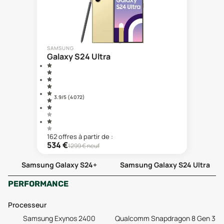
SAMSUNG
Galaxy S24 Ultra
3.9
/5 (
4 072
)
162
offre
s
à partir de :
534
€
1299
€ neuf
Samsung Galaxy S24+
Samsung Galaxy S24 Ultra
PERFORMANCE
Processeur
Samsung Exynos 2400
Qualcomm Snapdragon 8 Gen 3