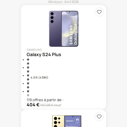
Mis à jour :
Avril 2026
SAMSUNG
Galaxy S24 Plus
4.3
/5 (
4 380
)
119
offre
s
à partir de :
404
€
1167,06
€ neuf