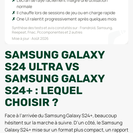
L'écran se raye facilement malgré une utilisation
normale
Il chauffe lors de sessions de jeu ou en charge rapide
One UI ralentit progressivement après quelques mois
Synthèse des tests et avis constatés sur :
Frandroid, Samsung,
Reepeat, Fnac, Pccomponentes
et 2 autres
Mise à jour :
Août 2026
SAMSUNG GALAXY
S24 ULTRA VS
SAMSUNG GALAXY
S24+ : LEQUEL
CHOISIR ?
Face à l’arrivée du Samsung Galaxy S24+, beaucoup
hésitent sur la marche à suivre. D’un côté, le Samsung
Galaxy S24+ mise sur un format plus compact, un rapport