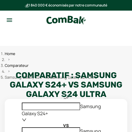
💰
1 840 000 € économisés par notre communauté
🌍
Ensemble, nous avons évité l'émission de 293 tonnes de CO₂
Home
Comparateur
COMPARATIF :
SAMSUNG
Samsung Galaxy S24+ vs Samsung Galaxy S24 Ultra
GALAXY S24+
VS
SAMSUNG
GALAXY S24 ULTRA
Samsung
Galaxy S24+
vs
Samsung