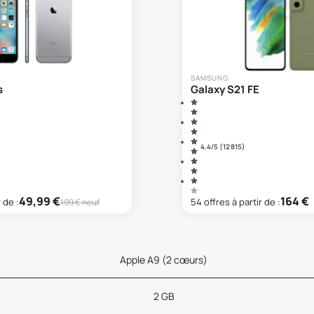
SAMSUNG
s
Galaxy S21 FE
4.4
/5 (
12 815
)
49,99
€
164
€
r de :
54
offre
s
à partir de :
199
€ neuf
Apple A9 (2 cœurs)
2 GB