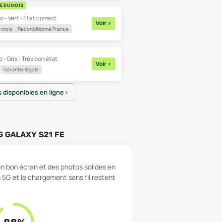
E DU MOIS
o - Vert - État correct
Voir
>
 mois
Reconditionné France
 - Gris - Très bon état
Voir
>
Garantie légale
s disponibles en ligne
 GALAXY S21 FE
n bon écran et des photos solides en
 5G et le chargement sans fil restent