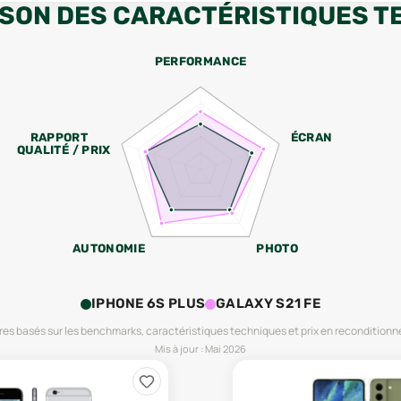
SON DES CARACTÉRISTIQUES T
PERFORMANCE
RAPPORT
ÉCRAN
QUALITÉ / PRIX
AUTONOMIE
PHOTO
IPHONE 6S PLUS
GALAXY S21 FE
es basés sur les benchmarks, caractéristiques techniques et prix en reconditionn
Mis à jour :
Mai 2026