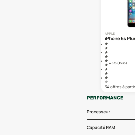
APPLE
iPhone 6s Plu
4.3
/5 (
1 535
)
34
offre
s
à parti
PERFORMANCE
Processeur
Capacité RAM