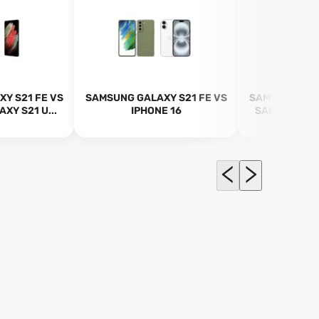
Y S21 FE VS
SAMSUNG GALAXY S21 FE VS
SAMSUNG GAL
XY S21 U...
IPHONE 16
SAMSUNG GAL