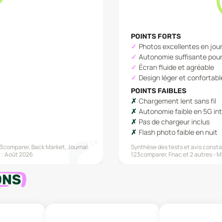
POINTS FORTS
Photos excellentes en jou
Autonomie suffisante pour
Écran fluide et agréable
Design léger et confortabl
POINTS FAIBLES
Chargement lent sans fil
Autonomie faible en 5G in
Pas de chargeur inclus
Flash photo faible en nuit
3comparer, Back Market, Journal
Synthèse des tests et avis constat
 :
Août 2026
123comparer, Fnac
et 2 autres
Mi
ONS