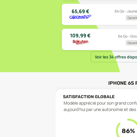
65,69
€
64 Go - Jaune
Garant
109,99
€
64 Go - Gris
Garant
Voir les 34 offres disp
IPHONE 6S 
SATISFACTION GLOBALE
Modèle apprécié pour son grand confo
aujourd’hui par une autonomie et de
86
%