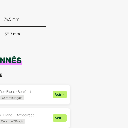
74.5 mm
155.7 mm
ONNÉS
E
Go - Blanc - Bon état
Voir
>
Garantie légale
 - Blanc - État correct
Voir
>
Garantie 36 mois