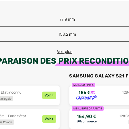
77.9 mm
158.2 mm
Voir plus
ARAISON DES
PRIX RECONDITI
SAMSUNG GALAXY S21 F
MEILLEUR PRIX
164
€
 - État inconnu
128 
Voir
>
ie légale
MEILLEURE GARANTIE
164,90
€
éral - Parfait état
128 Go
Voir
>
e 12 mois