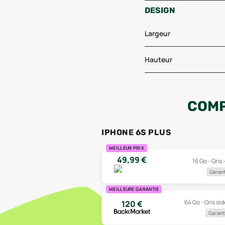
DESIGN
Largeur
Hauteur
COMP
IPHONE 6S PLUS
MEILLEUR PRIX
49,99
€
16 Go - Gris
Garant
MEILLEURE GARANTIE
64 Go - Gris sid
120
€
Garanti