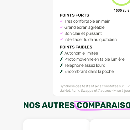
1 535
avis
POINTS FORTS
Très confortable en main
Grand écran agréable
Son clair et puissant
Interface fluide au quotidien
POINTS FAIBLES
Autonomie limitée
Photo moyenne en faible lumière
Téléphone assez lourd
Encombrant dans la poche
Synthèse des tests et avis constatés sur :
12
du Net, 4clik, Swappa
et 7 autres
Mise à jour
NOS AUTRES
COMPARAIS