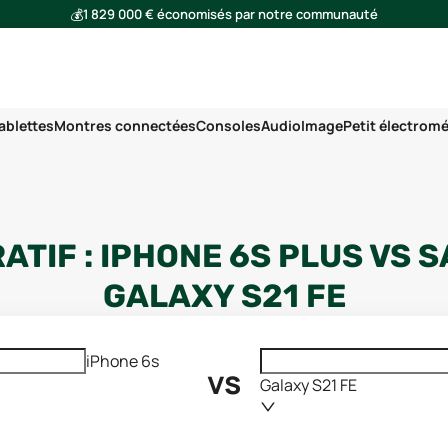
💰
1 829 000 € économisés par notre communauté
🌍
Ensemble, nous avons évité l'émission de 291 tonnes de CO₂
ablettes
Montres connectées
Consoles
Audio
Image
Petit électrom
ATIF :
IPHONE 6S PLUS
VS
S
GALAXY S21 FE
iPhone 6s
vs
Galaxy S21 FE