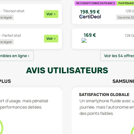
RECONDITIONNÉ EN FRANCE
PARTENAIR
 - Très bon état
128 G
198,99
€
Voir
>
ie légale
Garantie 30
169
€
 - Parfait état
128 Go
Voir
>
ie légale
onibles en ligne
Voir les 54 offre
AVIS UTILISATEURS
PLUS
SAMSUNG
SATISFACTION GLOBALE
rt d’usage, mais pénalisé
Un smartphone fluide avec u
s performances datées.
journée, mais l'autonomie en
des points faibles.