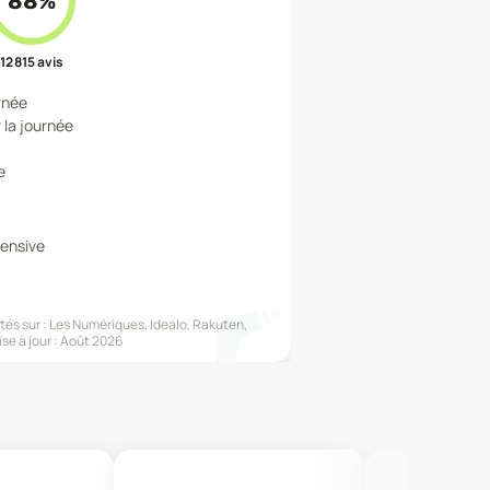
88
%
12 815
avis
rnée
 la journée
e
tensive
és sur :
Les Numériques, Idealo, Rakuten,
se à jour :
Août 2026