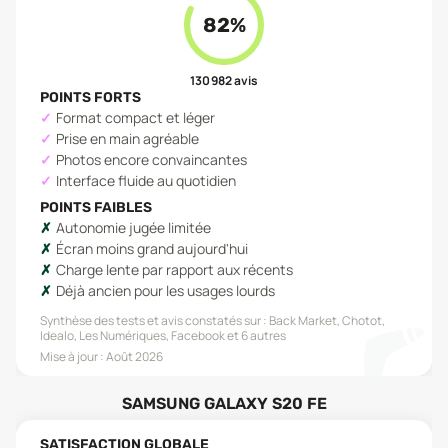
82
%
130 982
avis
POINTS FORTS
Format compact et léger
Prise en main agréable
Photos encore convaincantes
Interface fluide au quotidien
POINTS FAIBLES
Autonomie jugée limitée
Écran moins grand aujourd'hui
Charge lente par rapport aux récents
Déjà ancien pour les usages lourds
Synthèse des tests et avis constatés sur :
Back Market, Chotot,
Idealo, Les Numériques, Facebook
et 6 autres
Mise à jour :
Août 2026
SAMSUNG GALAXY S20 FE
SATISFACTION GLOBALE