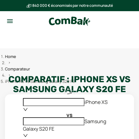
💰
1 840 000 € économisés par notre communauté
🌍
Ensemble, nous avons évité l'émission de 293 tonnes de CO₂
Home
Comparateur
COMPARATIF :
IPHONE XS
VS
iPhone XS vs Samsung Galaxy S20 FE
SAMSUNG GALAXY S20 FE
iPhone XS
vs
Samsung
Galaxy S20 FE