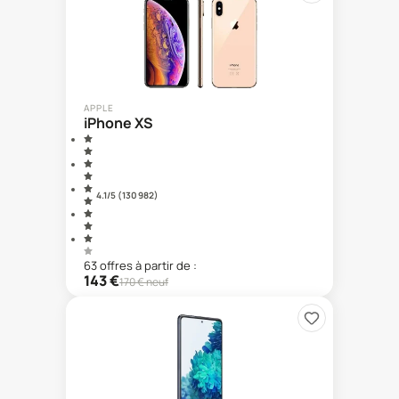
APPLE
iPhone XS
4.1
/5 (
130 982
)
63
offre
s
à partir de :
143
€
170
€ neuf