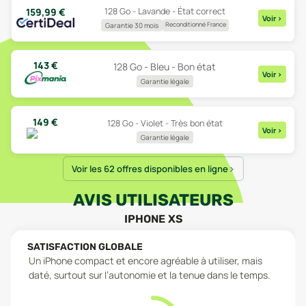
128 Go - Lavande - État correct
159,99
€
Voir
>
Reconditionné France
Garantie 30 mois
143
€
128 Go - Bleu - Bon état
Voir
>
Garantie légale
149
€
128 Go - Violet - Très bon état
Voir
>
Garantie légale
Voir les 62 offres disponibles en ligne
AVIS UTILISATEURS
IPHONE XS
SATISFACTION GLOBALE
Un iPhone compact et encore agréable à utiliser, mais
daté, surtout sur l’autonomie et la tenue dans le temps.