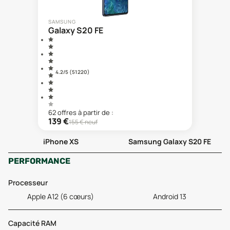
SAMSUNG
Galaxy S20 FE
4.2
/5 (
51 220
)
62
offre
s
à partir de :
139
€
155
€ neuf
iPhone XS
Samsung Galaxy S20 FE
PERFORMANCE
Processeur
Apple A12 (6 cœurs)
Android 13
Capacité RAM