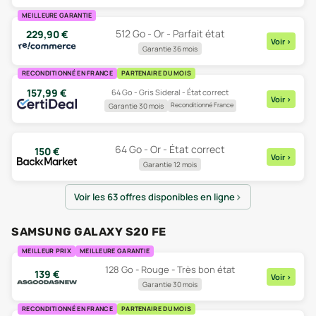
MEILLEURE GARANTIE
512 Go - Or - Parfait état
229,90
€
Voir
>
Garantie 36 mois
RECONDITIONNÉ EN FRANCE
PARTENAIRE DU MOIS
157,99
€
64 Go - Gris Sideral - État correct
Voir
>
Reconditionné France
Garantie 30 mois
64 Go - Or - État correct
150
€
Voir
>
Garantie 12 mois
Voir les 63 offres disponibles en ligne
SAMSUNG GALAXY S20 FE
MEILLEUR PRIX
MEILLEURE GARANTIE
128 Go - Rouge - Très bon état
139
€
Voir
>
Garantie 30 mois
RECONDITIONNÉ EN FRANCE
PARTENAIRE DU MOIS