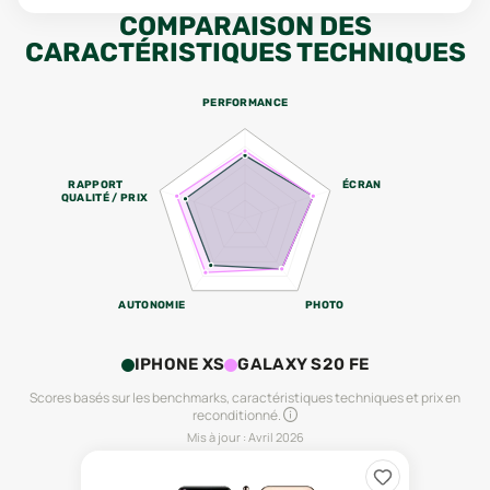
COMPARAISON DES
CARACTÉRISTIQUES TECHNIQUES
PERFORMANCE
RAPPORT
ÉCRAN
QUALITÉ / PRIX
AUTONOMIE
PHOTO
IPHONE XS
GALAXY S20 FE
Scores basés sur les benchmarks, caractéristiques techniques et prix en
reconditionné.
Mis à jour :
Avril 2026