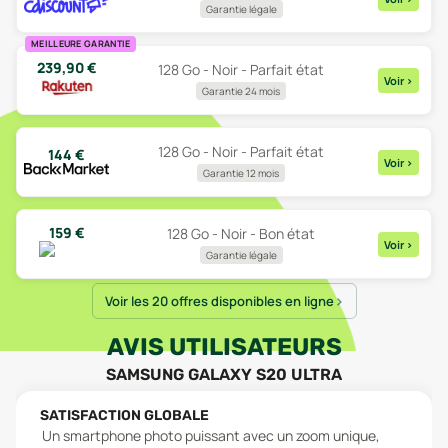
Garantie légale
MEILLEURE GARANTIE
239,90
€
128 Go - Noir - Parfait état
Voir
>
Garantie 24 mois
128 Go - Noir - Parfait état
144
€
Voir
>
Garantie 12 mois
159
€
128 Go - Noir - Bon état
Voir
>
Garantie légale
Voir les 20 offres disponibles en ligne
AVIS UTILISATEURS
SAMSUNG GALAXY S20 ULTRA
SATISFACTION GLOBALE
Un smartphone photo puissant avec un zoom unique,