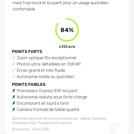
mais trop lourd et bruyant pour un usage quotidien
confortable.
84
%
4 355
avis
POINTS FORTS
Zoom optique 10x exceptionnel
Photos ultra-détaillées en 108 MP
Écran grand et très fluide
Autonomie solide au quotidien
POINTS FAIBLES
Processeur Exynos 990 bruyant
Autonomie réduite sous forte charge
Encombrant et lourd à tenir
Caméra frontale de faible qualité
Synthèse des tests et avis constatés sur :
Idealo, Rakuten,
Pixmania, Fnac, Frandroid
et 4 autres
Mise à jour :
Août 2026