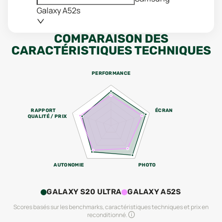
Galaxy A52s
COMPARAISON DES
CARACTÉRISTIQUES TECHNIQUES
PERFORMANCE
RAPPORT
ÉCRAN
QUALITÉ / PRIX
AUTONOMIE
PHOTO
GALAXY S20 ULTRA
GALAXY A52S
Scores basés sur les benchmarks, caractéristiques techniques et prix en
reconditionné.