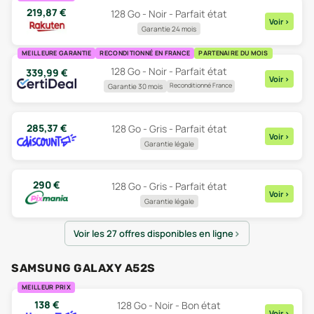
219,87
€
128 Go - Noir - Parfait état
Voir
>
Garantie 24 mois
MEILLEURE GARANTIE
RECONDITIONNÉ EN FRANCE
PARTENAIRE DU MOIS
128 Go - Noir - Parfait état
339,99
€
Voir
>
Reconditionné France
Garantie 30 mois
285,37
€
128 Go - Gris - Parfait état
Voir
>
Garantie légale
290
€
128 Go - Gris - Parfait état
Voir
>
Garantie légale
Voir les 27 offres disponibles en ligne
SAMSUNG GALAXY A52S
MEILLEUR PRIX
138
€
128 Go - Noir - Bon état
Voir
>