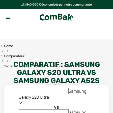
💰
1 840 000 € économisés par notre communauté
🌍
Ensemble, nous avons évité l'émission de 293 tonnes de CO₂
Home
Comparateur
COMPARATIF :
SAMSUNG
Samsung Galaxy S20 Ultra vs Samsung Galaxy A52s
GALAXY S20 ULTRA
VS
SAMSUNG GALAXY A52S
Samsung
Galaxy S20 Ultra
vs
Samsung