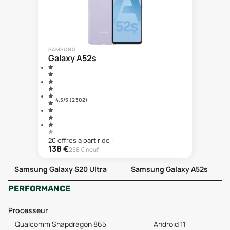
SAMSUNG
Galaxy A52s
4.5
/5 (
2 302
)
20
offre
s
à partir de :
138
€
258
€ neuf
Samsung Galaxy S20 Ultra
Samsung Galaxy A52s
PERFORMANCE
Processeur
Qualcomm Snapdragon 865
Android 11