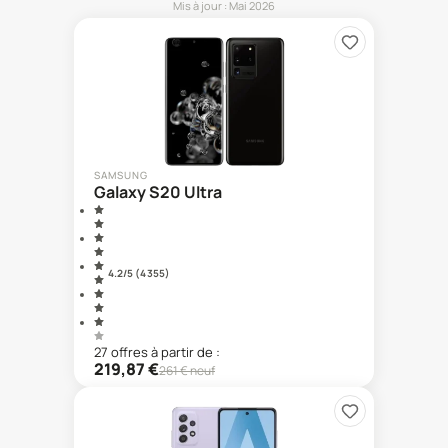
Mis à jour :
Mai 2026
SAMSUNG
Galaxy S20 Ultra
4.2
/5 (
4 355
)
27
offre
s
à partir de :
219,87
€
261
€ neuf