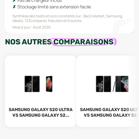
Pas de chargeur inclus
Stockage limité sans extension facile
Synthèse des tests et avis constatés sur :
Back Market, Samsung,
Idealo, 123comparer, Rakuten
et 6 autres
Mise à jour :
Août 2026
NOS AUTRES
COMPARAISONS
SAMSUNG GALAXY S20 ULTRA
SAMSUNG GALAXY S20 ULT
VS SAMSUNG GALAXY S2...
VS SAMSUNG GALAXY S2..