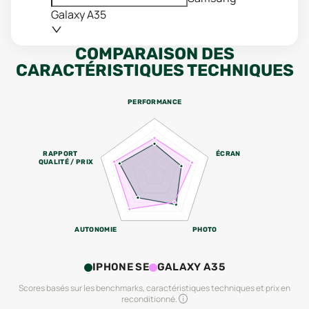
Galaxy A35
COMPARAISON DES
CARACTÉRISTIQUES TECHNIQUES
PERFORMANCE
RAPPORT
ÉCRAN
QUALITÉ / PRIX
AUTONOMIE
PHOTO
IPHONE SE
GALAXY A35
Scores basés sur les benchmarks, caractéristiques techniques et prix en
reconditionné.