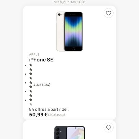
Mis à jour :
Mai 2026
APPLE
iPhone SE
4.3
/5 (
284
)
84
offre
s
à partir de :
60,99
€
179
€ neuf