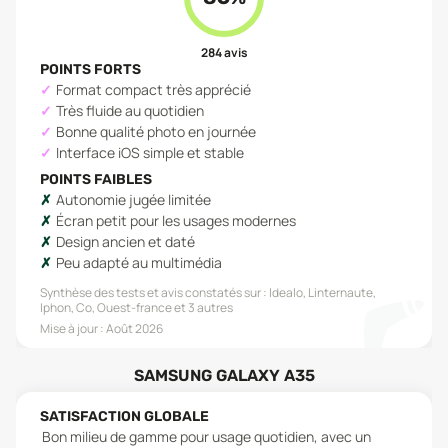
284
avis
POINTS FORTS
Format compact très apprécié
Très fluide au quotidien
Bonne qualité photo en journée
Interface iOS simple et stable
POINTS FAIBLES
Autonomie jugée limitée
Écran petit pour les usages modernes
Design ancien et daté
Peu adapté au multimédia
Synthèse des tests et avis constatés sur :
Idealo, Linternaute,
Iphon, Co, Ouest-france
et 3 autres
Mise à jour :
Août 2026
SAMSUNG GALAXY A35
SATISFACTION GLOBALE
Bon milieu de gamme pour usage quotidien, avec un