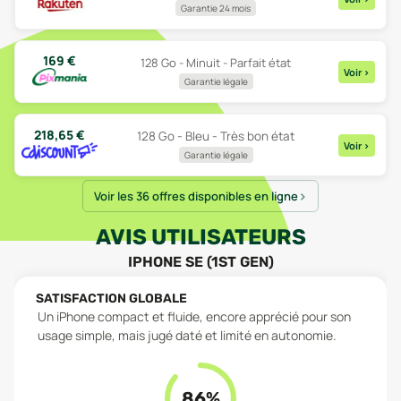
Garantie 24 mois
169
€
128 Go - Minuit - Parfait état
Voir
>
Garantie légale
218,65
€
128 Go - Bleu - Très bon état
Voir
>
Garantie légale
Voir les 36 offres disponibles en ligne
AVIS UTILISATEURS
IPHONE SE (1ST GEN)
SATISFACTION GLOBALE
Un iPhone compact et fluide, encore apprécié pour son
usage simple, mais jugé daté et limité en autonomie.
86
%