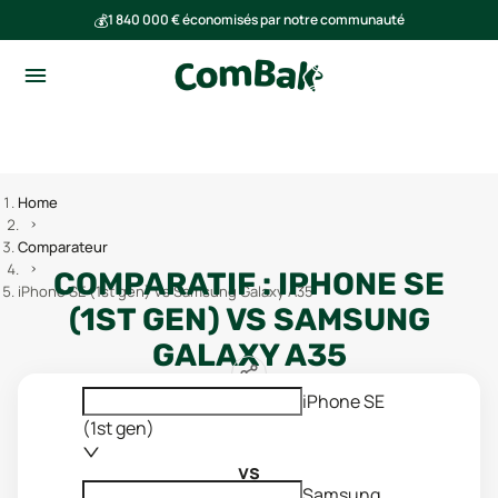
💰
1 840 000 € économisés par notre communauté
🌍
Ensemble, nous avons évité l'émission de 293 tonnes de CO₂
Home
Comparateur
COMPARATIF :
IPHONE SE
iPhone SE (1st gen) vs Samsung Galaxy A35
(1ST GEN)
VS
SAMSUNG
GALAXY A35
iPhone SE
(1st gen)
vs
Samsung