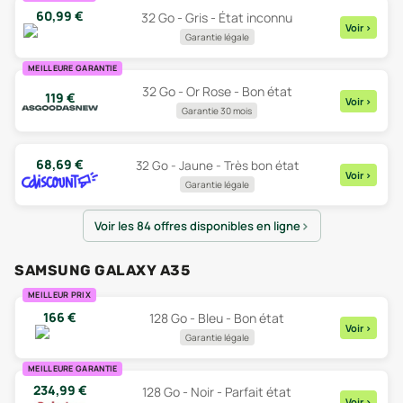
60,99
€
32 Go - Gris - État inconnu
Voir
>
Garantie légale
MEILLEURE GARANTIE
32 Go - Or Rose - Bon état
119
€
Voir
>
Garantie 30 mois
68,69
€
32 Go - Jaune - Très bon état
Voir
>
Garantie légale
Voir les 84 offres disponibles en ligne
SAMSUNG GALAXY A35
MEILLEUR PRIX
166
€
128 Go - Bleu - Bon état
Voir
>
Garantie légale
MEILLEURE GARANTIE
234,99
€
128 Go - Noir - Parfait état
Voir
>