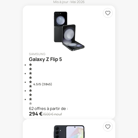
Mis à jour :
Mai 2026
SAMSUNG
Galaxy Z Flip 5
4.5
/5 (
3 845
)
62
offre
s
à partir de :
294
€
1500
€ neuf