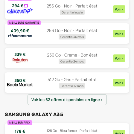
294
€
256 Go - Noir - Parfait état
Voir
>
Garantie légale
MEILLEURE GARANTIE
256 Go - Noir - Parfait état
409,90
€
Voir
>
Garantie 36 mois
339
€
256 Go - Creme - Bon état
Voir
>
Garantie 24 mois
512 Go - Gris - Parfait état
350
€
Voir
>
Garantie 12 mois
Voir les 62 offres disponibles en ligne
SAMSUNG GALAXY A35
MEILLEUR PRIX
128 Go - Bleu foncé - Parfait état
178
€
Voir
>