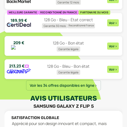
Garantie 12 mois
MEILLEURE GARANTIE
RECONDITIONNÉ EN FRANCE
PARTENAIRE DU MOIS
128 Go - Bleu - État correct
189,99
€
Voir
>
Reconditionné France
Garantie 30 mois
209
€
128 Go - Bon état
Voir
>
Garantie légale
213,23
€
128 Go - Bleu - Bon état
Voir
>
Garantie légale
Voir les 34 offres disponibles en ligne
AVIS UTILISATEURS
SAMSUNG GALAXY Z FLIP 5
SATISFACTION GLOBALE
Apprécié pour son design innovant et compact, mais