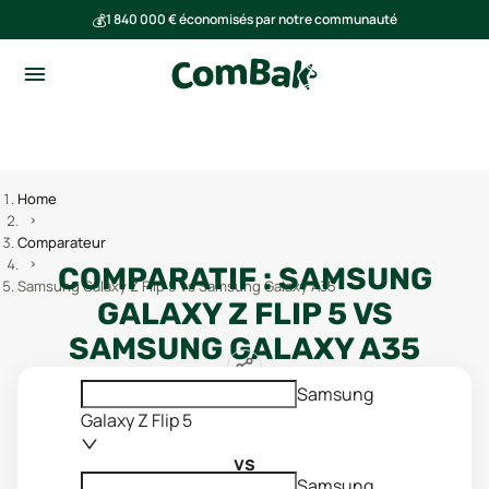
💰
1 840 000 € économisés par notre communauté
🌍
Ensemble, nous avons évité l'émission de 293 tonnes de CO₂
Home
Comparateur
COMPARATIF :
SAMSUNG
Samsung Galaxy Z Flip 5 vs Samsung Galaxy A35
GALAXY Z FLIP 5
VS
SAMSUNG GALAXY A35
Samsung
Galaxy Z Flip 5
vs
Samsung