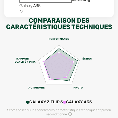
Galaxy A35
COMPARAISON DES
CARACTÉRISTIQUES TECHNIQUES
PERFORMANCE
RAPPORT
ÉCRAN
QUALITÉ / PRIX
AUTONOMIE
PHOTO
GALAXY Z FLIP 5
GALAXY A35
Scores basés sur les benchmarks, caractéristiques techniques et prix en
reconditionné.