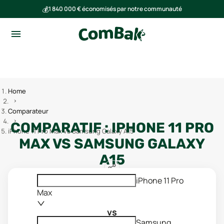
💰
1 840 000 € économisés par notre communauté
🌍
Ensemble, nous avons évité l'émission de 293 tonnes de CO₂
Home
Comparateur
COMPARATIF :
IPHONE 11 PRO
iPhone 11 Pro Max vs Samsung Galaxy A15
MAX
VS
SAMSUNG GALAXY
A15
iPhone 11 Pro
Max
vs
Samsung