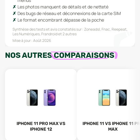
menus
Les photos manquent de détails et de netteté
Des bugs de réseau et déconnexions de la carte SIM
Le format encombrant dépasse de la poche
Synthèse des tests et avis constatés sur :
Zoneadsl, Fnac, Reepeat,
Les Numériques, Frandroid
et 2 autres
Mise à jour :
Août 2026
NOS AUTRES
COMPARAISONS
IPHONE 11 PRO MAX VS
IPHONE 11 VS IPHONE 11 P
IPHONE 12
MAX