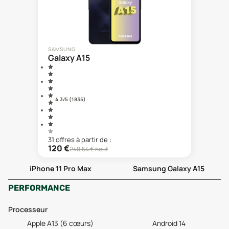
SAMSUNG
Galaxy A15
4.3
/5 (
1 835
)
31
offre
s
à partir de :
120
€
248,54
€ neuf
iPhone 11 Pro Max
Samsung Galaxy A15
PERFORMANCE
Processeur
Apple A13 (6 cœurs)
Android 14