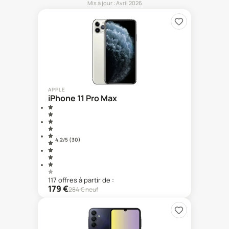
Mis à jour :
Avril 2026
APPLE
iPhone 11 Pro Max
4.2
/5 (
30
)
117
offre
s
à partir de :
179
€
284
€ neuf