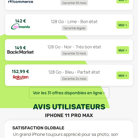
Garantie 36 mois
142
€
128 Go - Lime - Bon état
Voir
>
Garantie légale
128 Go - Noir - Très bon état
149
€
Voir
>
Garantie 12 mois
152,99
€
128 Go - Bleu - Parfait état
Voir
>
Garantie 24 mois
Voir les 31 offres disponibles en ligne
AVIS UTILISATEURS
IPHONE 11 PRO MAX
SATISFACTION GLOBALE
Un grand iPhone toujours apprécié pour sa photo, son