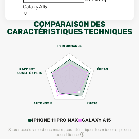
Galaxy A15
COMPARAISON DES
CARACTÉRISTIQUES TECHNIQUES
PERFORMANCE
RAPPORT
ÉCRAN
QUALITÉ / PRIX
AUTONOMIE
PHOTO
IPHONE 11 PRO MAX
GALAXY A15
Scores basés sur les benchmarks, caractéristiques techniques et prix en
reconditionné.