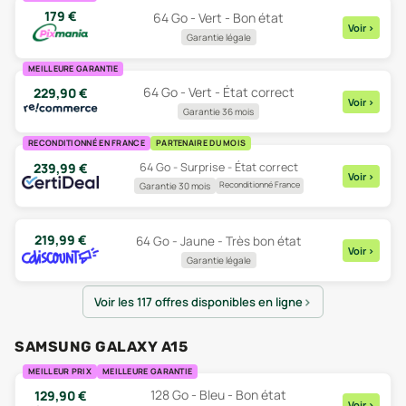
179
€
64 Go - Vert - Bon état
Voir
>
Garantie légale
MEILLEURE GARANTIE
64 Go - Vert - État correct
229,90
€
Voir
>
Garantie 36 mois
RECONDITIONNÉ EN FRANCE
PARTENAIRE DU MOIS
64 Go - Surprise - État correct
239,99
€
Voir
>
Reconditionné France
Garantie 30 mois
219,99
€
64 Go - Jaune - Très bon état
Voir
>
Garantie légale
Voir les 117 offres disponibles en ligne
SAMSUNG GALAXY A15
MEILLEUR PRIX
MEILLEURE GARANTIE
128 Go - Bleu - Bon état
129,90
€
Voir
>