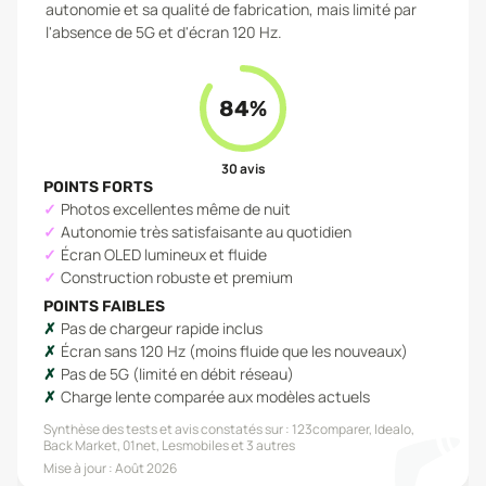
autonomie et sa qualité de fabrication, mais limité par
l'absence de 5G et d'écran 120 Hz.
84
%
30
avis
POINTS FORTS
Photos excellentes même de nuit
Autonomie très satisfaisante au quotidien
Écran OLED lumineux et fluide
Construction robuste et premium
POINTS FAIBLES
Pas de chargeur rapide inclus
Écran sans 120 Hz (moins fluide que les nouveaux)
Pas de 5G (limité en débit réseau)
Charge lente comparée aux modèles actuels
Synthèse des tests et avis constatés sur :
123comparer, Idealo,
Back Market, 01net, Lesmobiles
et 3 autres
Mise à jour :
Août 2026