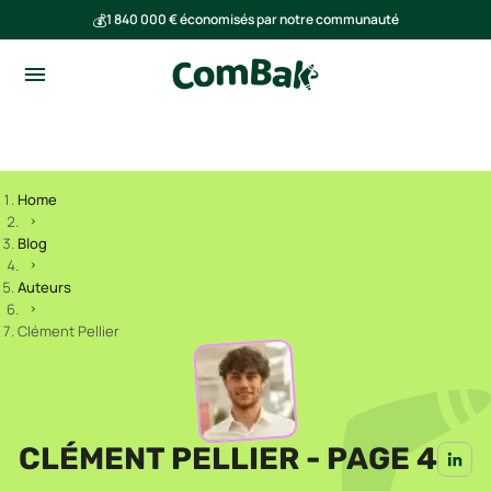
💰
1 840 000 € économisés par notre communauté
🌍
Ensemble, nous avons évité l'émission de 293 tonnes de CO₂
Home
Blog
Auteurs
Clément Pellier
CLÉMENT PELLIER - PAGE 4