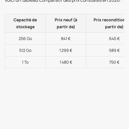
Voici un tableau comparatif des prix constatés en 2026 :
Capacité de
Prix neuf (à
Prix reconditionn
stockage
partir de)
partir de)
256 Go
841 €
645 €
512 Go
1 299 €
589 €
1 To
1 480 €
750 €