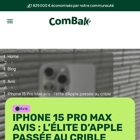
💰
1 829 000 € économisés par notre communauté
🌍
Ensemble, nous avons évité l'émission de 291 tonnes de CO₂
Home
Blog
Avis
IPhone 15 Pro Max avis : l’élite d’Apple passée au crible
Avis
IPHONE 15 PRO MAX
AVIS : L’ÉLITE D’APPLE
PASSÉE AU CRIBLE