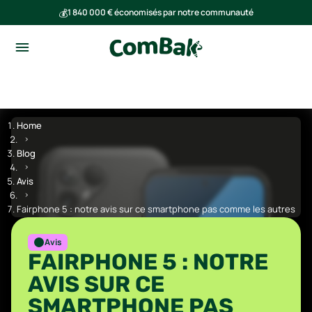
💰
1 840 000 € économisés par notre communauté
🌍
Ensemble, nous avons évité l'émission de 293 tonnes de CO₂
Home
Blog
Avis
Fairphone 5 : notre avis sur ce smartphone pas comme les autres
Avis
FAIRPHONE 5 : NOTRE
AVIS SUR CE
SMARTPHONE PAS