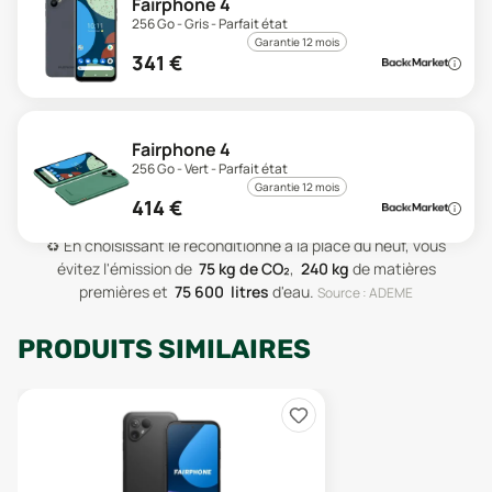
Fairphone 4
256 Go - Gris - Parfait état
Garantie 12 mois
341
€
Fairphone 4
256 Go - Vert - Parfait état
Garantie 12 mois
414
€
♻️
En choisissant le reconditionné à la place du neuf, vous
évitez l'émission de
75
kg de CO₂
,
240
kg
de matières
premières
et
75 600
litres
d'eau
.
Source : ADEME
PRODUITS SIMILAIRES