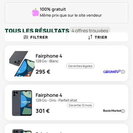
100% gratuit
Même prix que sur le site vendeur
TOUS LES RÉSULTATS
4
offre
s
trouvée
s
FILTRER
TRIER
Fairphone 4
128 Go - Blanc
Garanties légales
295
€
Fairphone 4
128 Go - Gris - Parfait état
Garantie 12 mois
301
€