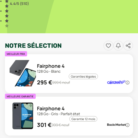
4.4
/5 (
510
)
NOTRE SÉLECTION
MEILLEUR PRIX
Fairphone 4
128 Go - Blanc
Garanties légales
295
€
999
€ neuf
MEILLEURE GARANTIE
Fairphone 4
128 Go - Gris - Parfait état
Garantie 12 mois
301
€
999
€ neuf