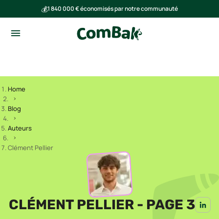
💰
1 840 000 € économisés par notre communauté
🌍
Ensemble, nous avons évité l'émission de 293 tonnes de CO₂
Home
Blog
Auteurs
Clément Pellier
CLÉMENT PELLIER - PAGE 3