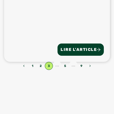
LIRE L'ARTICLE
...
...
‹
›
1
2
3
5
9