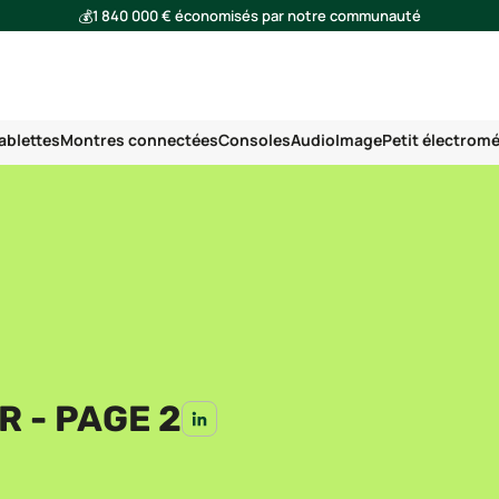
💰
1 840 000 € économisés par notre communauté
🌍
Ensemble, nous avons évité l'émission de 293 tonnes de CO₂
ablettes
Montres connectées
Consoles
Audio
Image
Petit électrom
R - PAGE 2