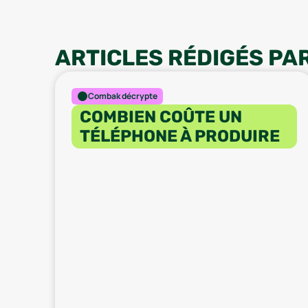
ARTICLES RÉDIGÉS PA
Combak décrypte
COMBIEN COÛTE UN
TÉLÉPHONE À PRODUIRE