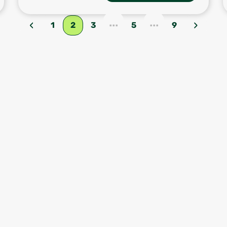
...
...
‹
›
1
2
3
5
9