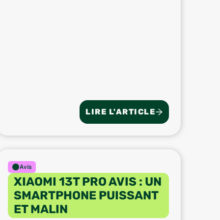
LIRE L'ARTICLE
Avis
XIAOMI 13T PRO AVIS : UN
SMARTPHONE PUISSANT
ET MALIN