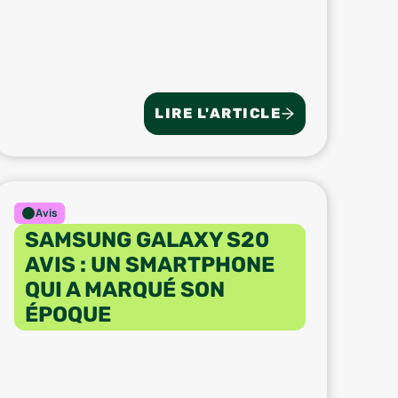
LIRE L'ARTICLE
Avis
SAMSUNG GALAXY S20
AVIS : UN SMARTPHONE
QUI A MARQUÉ SON
ÉPOQUE