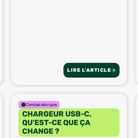
LIRE L'ARTICLE
Combak décrypte
CHARGEUR USB-C,
QU’EST-CE QUE ÇA
CHANGE ?