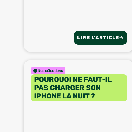
LIRE L'ARTICLE
Nos sélections
POURQUOI NE FAUT-IL
PAS CHARGER SON
IPHONE LA NUIT ?