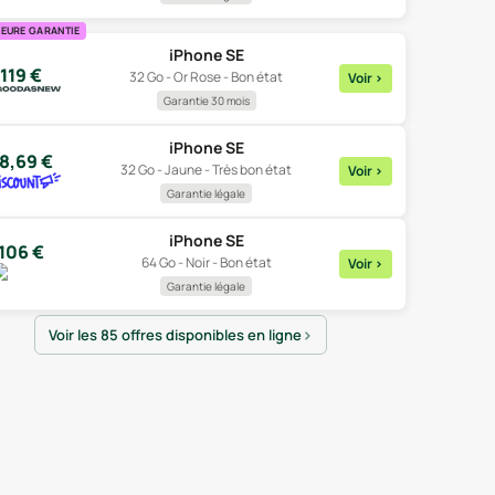
LEURE GARANTIE
iPhone SE
119
€
32 Go - Or Rose - Bon état
Voir
>
Garantie 30 mois
iPhone SE
8,69
€
32 Go - Jaune - Très bon état
Voir
>
Garantie légale
iPhone SE
106
€
64 Go - Noir - Bon état
Voir
>
Garantie légale
Voir les 85 offres disponibles en ligne