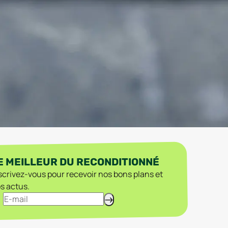
E MEILLEUR DU RECONDITIONNÉ
scrivez-vous pour recevoir nos bons plans et
s actus.