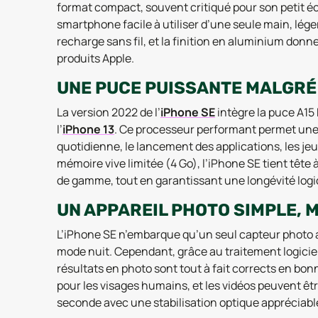
format compact, souvent critiqué pour son petit éc
smartphone facile à utiliser d’une seule main, léger 
recharge sans fil, et la finition en aluminium donn
produits Apple.
UNE PUCE PUISSANTE MALGRÉ
La version 2022 de l’
iPhone SE
intègre la puce A15
l’
iPhone 13
. Ce processeur performant permet une e
quotidienne, le lancement des applications, les je
mémoire vive limitée (4 Go), l’iPhone SE tient tê
de gamme, tout en garantissant une longévité logic
UN APPAREIL PHOTO SIMPLE, 
L’iPhone SE n’embarque qu’un seul capteur photo a
mode nuit. Cependant, grâce au traitement logiciel,
résultats en photo sont tout à fait corrects en bon
pour les visages humains, et les vidéos peuvent êt
seconde avec une stabilisation optique appréciabl