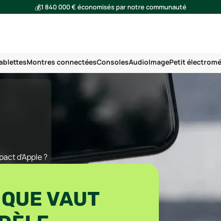
💰
1 840 000 € économisés par notre communauté
🌍
Ensemble, nous avons évité l'émission de 293 tonnes de CO₂
ablettes
Montres connectées
Consoles
Audio
Image
Petit électrom
pact d'Apple ?
: QUE VAUT