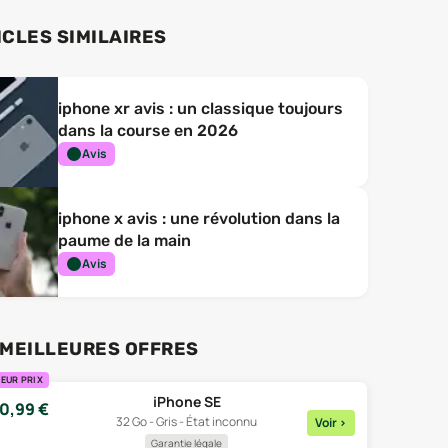
ICLES SIMILAIRES
iphone xr avis : un classique toujours
dans la course en 2026
Avis
iphone x avis : une révolution dans la
paume de la main
Avis
 MEILLEURES OFFRES
EUR PRIX
iPhone SE
0,99
€
32 Go - Gris - État inconnu
Voir
>
Garantie légale