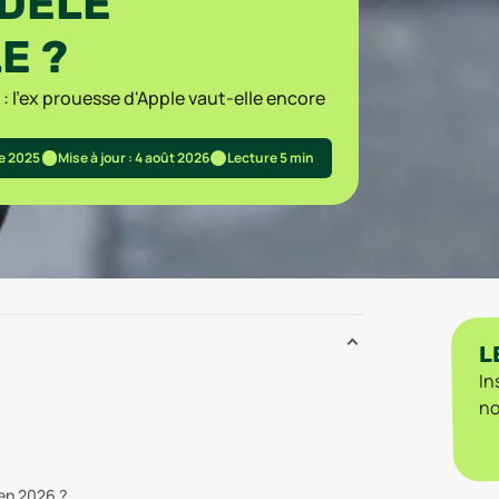
ODÈLE
E ?
: l'ex prouesse d'Apple vaut-elle encore
re 2025
Mise à jour : 4 août 2026
Lecture 5 min
L
In
no
 en 2026 ?