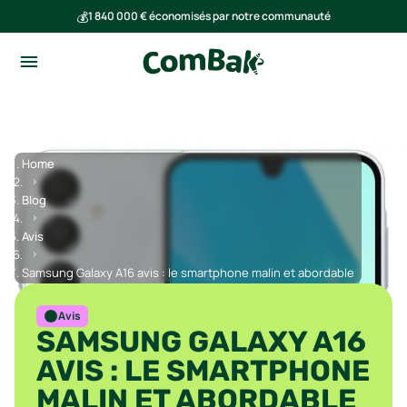
💰
1 840 000 € économisés par notre communauté
🌍
Ensemble, nous avons évité l'émission de 293 tonnes de CO₂
Home
Blog
Avis
Samsung Galaxy A16 avis : le smartphone malin et abordable
Avis
SAMSUNG GALAXY A16
AVIS : LE SMARTPHONE
MALIN ET ABORDABLE