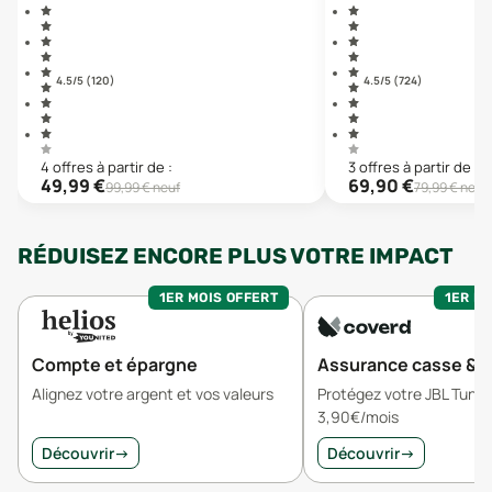
4.5
/5 (
120
)
4.5
/5 (
724
)
4
offre
s
à partir de :
3
offre
s
à partir de :
49,99
€
69,90
€
99,99
€ neuf
79,99
€ neuf
RÉDUISEZ ENCORE PLUS VOTRE IMPACT
1ER MOIS OFFERT
1ER MO
Compte et épargne
Assurance casse & v
Alignez votre argent et vos valeurs
Protégez votre JBL Tune
3,90€/mois
Découvrir
→
Découvrir
→