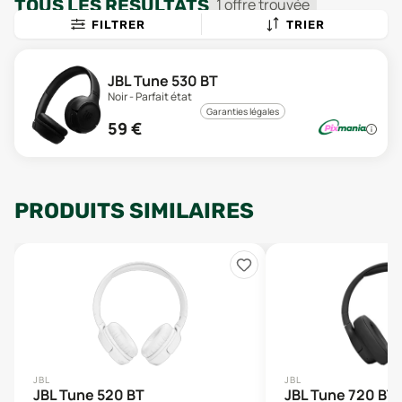
TOUS LES RÉSULTATS
1
offre
trouvée
FILTRER
TRIER
JBL Tune 530 BT
Noir - Parfait état
Garanties légales
59
€
PRODUITS SIMILAIRES
JBL
JBL
JBL Tune 520 BT
JBL Tune 720 BT