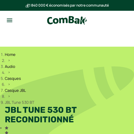
💰
1 840 000 € économisés par notre communauté
🌍
Ensemble, nous avons évité l'émission de 293 tonnes de CO₂
Home
Audio
Casques
Casque JBL
JBL Tune 530 BT
JBL TUNE 530 BT
RECONDITIONNÉ