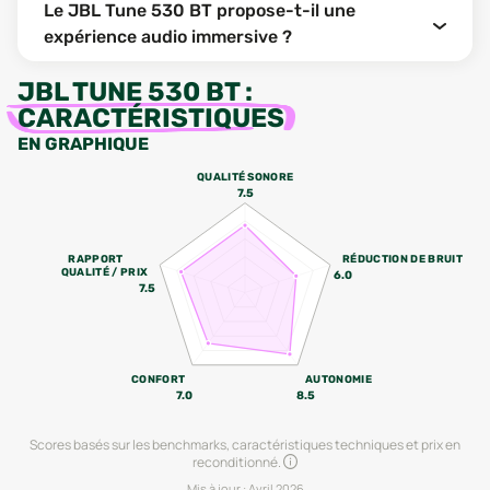
Le JBL Tune 530 BT propose-t-il une
expérience audio immersive ?
JBL TUNE 530 BT
:
CARACTÉRISTIQUES
EN GRAPHIQUE
QUALITÉ SONORE
7.5
RAPPORT
RÉDUCTION DE BRUIT
QUALITÉ / PRIX
6.0
7.5
CONFORT
AUTONOMIE
7.0
8.5
Scores basés sur les benchmarks, caractéristiques techniques et prix en
reconditionné.
Mis à jour :
Avril 2026