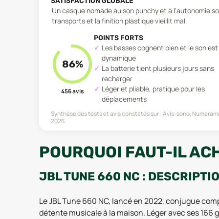
SATISFACTION GLOBALE
Un casque nomade au son punchy et à l'autonomie solid
transports et la finition plastique vieillit mal.
POINTS FORTS
Les basses cognent bien et le son est
dynamique
86
%
La batterie tient plusieurs jours sans
recharger
Léger et pliable, pratique pour les
456
avis
déplacements
Synthèse des tests et avis constatés sur :
Avis-sono, Numerama
2026
POURQUOI FAUT-IL ACH
JBL TUNE 660 NC : DESCRIPTI
Le JBL Tune 660 NC, lancé en 2022, conjugue compa
détente musicale à la maison. Léger avec ses 166 