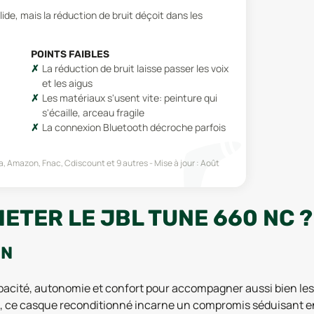
e, mais la réduction de bruit déçoit dans les
POINTS FAIBLES
La réduction de bruit laisse passer les voix
et les aigus
Les matériaux s'usent vite: peinture qui
s'écaille, arceau fragile
La connexion Bluetooth décroche parfois
, Amazon, Fnac, Cdiscount
et 9 autres
Mise à jour :
Août
ETER LE JBL TUNE 660 NC ?
ON
cité, autonomie et confort pour accompagner aussi bien les tr
g, ce casque reconditionné incarne un compromis séduisant en