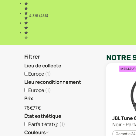
4.3
/5 (
456
)
Filtrer
NOTRE 
Lieu de collecte
MEILLEUR
Europe
(
1
)
Lieu reconditionnement
Europe
(
1
)
Prix
76€
77€
État esthétique
JBL Tune 
Parfait état
(
1
)
Noir - Parf
Couleurs
Garantie 24