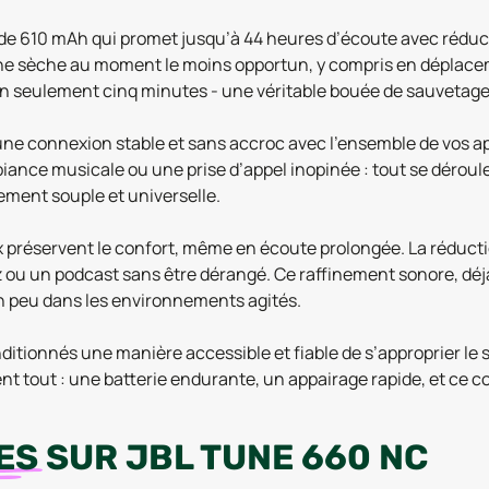
de 610 mAh qui promet jusqu’à 44 heures d’écoute avec réducti
e sèche au moment le moins opportun, y compris en déplacemen
n seulement cinq minutes - une véritable bouée de sauvetage 
une connexion stable et sans accroc avec l’ensemble de vos ap
ance musicale ou une prise d’appel inopinée : tout se déroule
ement souple et universelle.
préservent le confort, même en écoute prolongée. La réduction
 ou un podcast sans être dérangé. Ce raffinement sonore, déjà 
un peu dans les environnements agités.
ionnés une manière accessible et fiable de s’approprier le sil
nt tout : une batterie endurante, un appairage rapide, et ce c
ES
SUR
JBL TUNE 660 NC