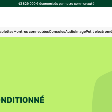
💰
1 829 000 € économisés par notre communauté
🌍
Ensemble, nous avons évité l'émission de 291 tonnes de CO₂
ablettes
Montres connectées
Consoles
Audio
Image
Petit électrom
ONDITIONNÉ