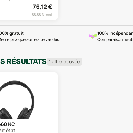
76,12
€
99,99
€ neuf
00% gratuit
100% indépendan
ême prix que sur le site vendeur
Comparaison neut
ES RÉSULTATS
1
offre
trouvée
660 NC
ait état