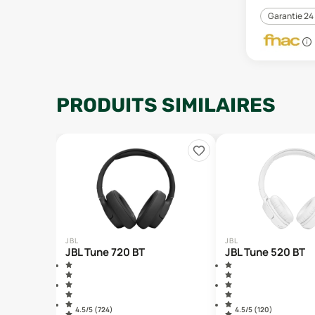
Garantie 24
PRODUITS SIMILAIRES
JBL
JBL
JBL Tune 720 BT
JBL Tune 520 BT
4.5
/5 (
724
)
4.5
/5 (
120
)