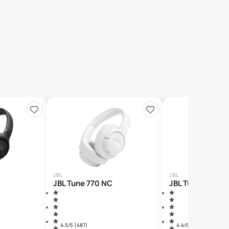
JBL
JBL
JBL Tune 770 NC
JBL Tune 520 C
4.5
/5 (
487
)
4.4
/5 (
410
)