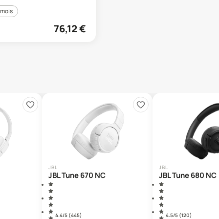
 mois
76,12
€
JBL
JBL
JBL Tune 670 NC
JBL Tune 680 NC
4.4
/5 (
445
)
4.5
/5 (
120
)