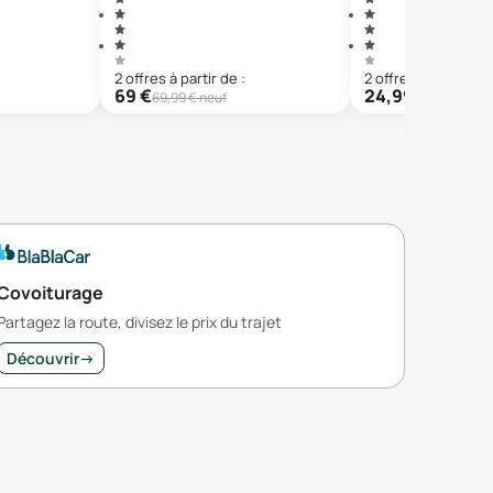
2
offre
s
à partir de :
2
offre
s
à partir de 
69
€
24,99
€
69,99
€ neuf
52,28
€ ne
Covoiturage
Partagez la route, divisez le prix du trajet
Découvrir
→