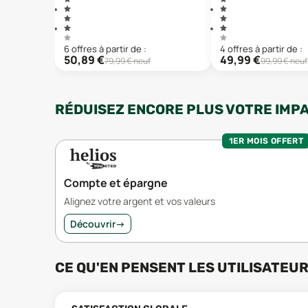
6
offre
s
à partir de :
4
offre
s
à partir de :
50,89
€
49,99
€
79,99
€ neuf
99,99
€ neuf
RÉDUISEZ ENCORE PLUS VOTRE IMP
1ER MOIS OFFERT
Compte et épargne
Alignez votre argent et vos valeurs
Découvrir
→
CE QU'EN PENSENT LES UTILISATEU