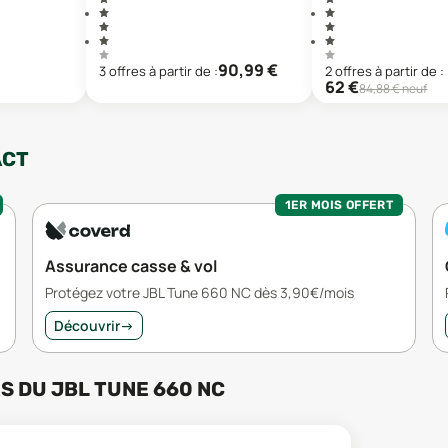
90,99
€
3
offre
s
à partir de :
2
offre
s
à partir de :
62
€
84,88
€ neuf
ACT
1ER MOIS OFFERT
Assurance casse & vol
Protégez votre JBL Tune 660 NC dès 3,90€/mois
Découvrir
→
RS
DU
JBL TUNE 660 NC