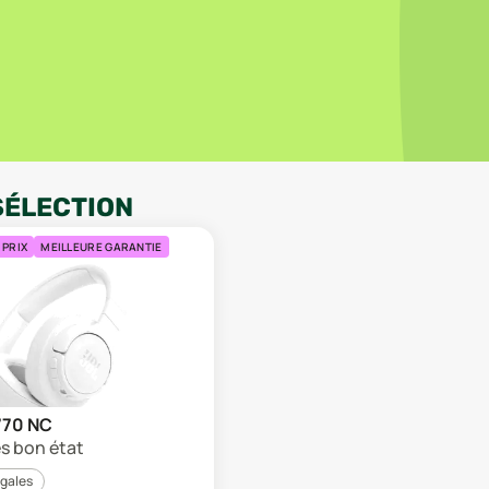
SÉLECTION
 PRIX
MEILLEURE GARANTIE
770 NC
ès bon état
égales