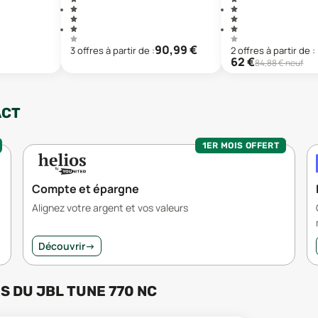
90,99
€
3
offre
s
à partir de :
2
offre
s
à partir de :
62
€
84,88
€ neuf
ACT
1ER MOIS OFFERT
Compte et épargne
Alignez votre argent et vos valeurs
Découvrir
→
RS
DU
JBL TUNE 770 NC