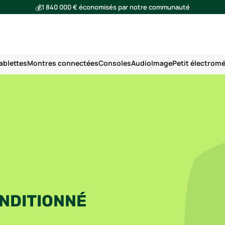
💰
1 840 000 € économisés par notre communauté
🌍
Ensemble, nous avons évité l'émission de 293 tonnes de CO₂
ablettes
Montres connectées
Consoles
Audio
Image
Petit électrom
ONDITIONNÉ