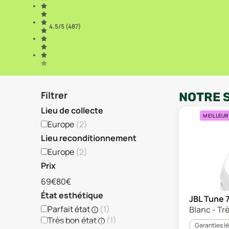
4.5
/5 (
487
)
Filtrer
NOTRE 
Lieu de collecte
MEILLEUR
Europe
(
2
)
Lieu reconditionnement
Europe
(
2
)
Prix
69€
80€
État esthétique
JBL Tune 
Parfait état
(
1
)
Blanc - Tr
Très bon état
(
1
)
Garanties l