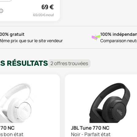
69
€
69,99
€ neuf
00% gratuit
100% indépendan
ême prix que sur le site vendeur
Comparaison neut
ES RÉSULTATS
2
offre
s
trouvée
s
770 NC
JBL Tune 770 NC
ès bon état
Noir - Parfait état