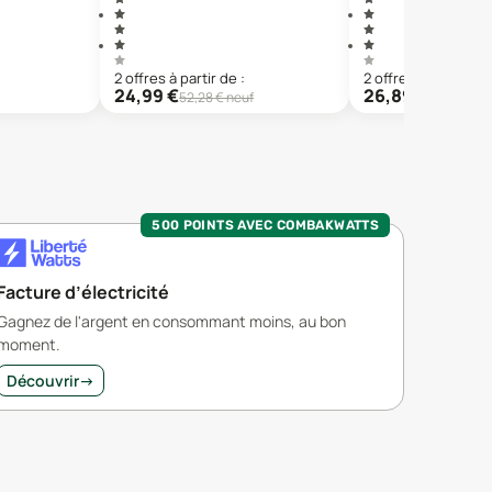
2
offre
s
à partir de :
2
offre
s
à partir de 
24,99
€
26,89
€
52,28
€ neuf
29,99
€ ne
500 POINTS AVEC COMBAKWATTS
Facture d’électricité
Gagnez de l'argent en consommant moins, au bon
moment.
Découvrir
→