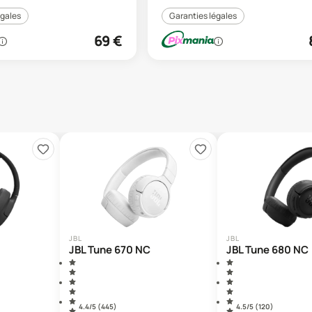
égales
Garanties légales
69
€
JBL
JBL
JBL Tune 670 NC
JBL Tune 680 NC
4.4
/5 (
445
)
4.5
/5 (
120
)