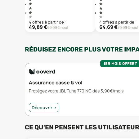
4
offre
s
à partir de :
4
offre
s
à partir de :
49,89
€
64,69
€
99,99
€ neuf
79,99
€ neuf
RÉDUISEZ ENCORE PLUS VOTRE IMP
1ER MOIS OFFERT
Assurance casse & vol
Protégez votre JBL Tune 770 NC dès 3,90€/mois
Découvrir
→
CE QU'EN PENSENT LES UTILISATEU