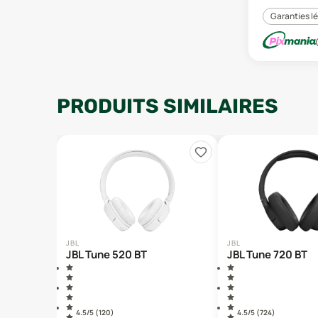
Garanties l
PRODUITS SIMILAIRES
JBL
JBL
JBL Tune 520 BT
JBL Tune 720 BT
4.5
/5 (
120
)
4.5
/5 (
724
)