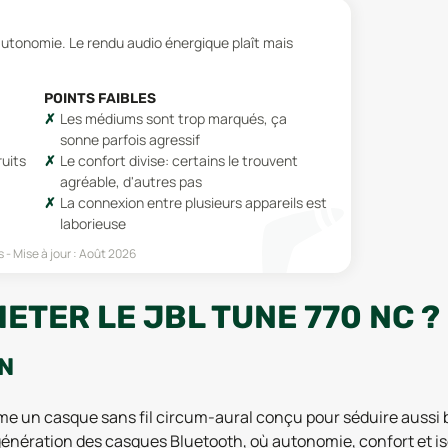
autonomie. Le rendu audio énergique plaît mais
POINTS FAIBLES
Les médiums sont trop marqués, ça
sonne parfois agressif
ruits
Le confort divise: certains le trouvent
agréable, d'autres pas
La connexion entre plusieurs appareils est
laborieuse
s
Mise à jour :
Août 2026
ETER LE JBL TUNE 770 NC ?
ON
e un casque sans fil circum-aural conçu pour séduire aussi bi
 génération des casques Bluetooth, où autonomie, confort et i