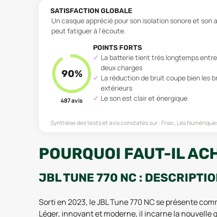
SATISFACTION GLOBALE
Un casque apprécié pour son isolation sonore et son 
peut fatiguer à l'écoute.
POINTS FORTS
La batterie tient très longtemps entre
deux charges
90
%
La réduction de bruit coupe bien les b
extérieurs
Le son est clair et énergique
487
avis
Synthèse des tests et avis constatés sur :
Fnac, Les Numérique
POURQUOI FAUT-IL ACH
JBL TUNE 770 NC : DESCRIPTI
Sorti en 2023, le JBL Tune 770 NC se présente comm
Léger, innovant et moderne, il incarne la nouvelle