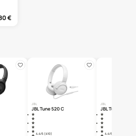
80
€
JBL
JBL
JBL Tune 520 C
JBL Tune 530 C
4.4
/5 (
410
)
4.4
/5 (
22
)