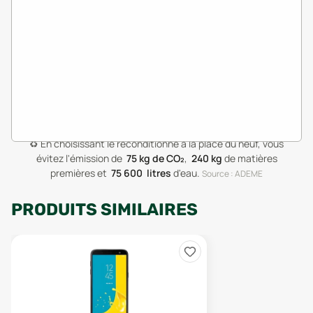
♻️
En choisissant le reconditionné à la place du neuf, vous
évitez l'émission de
75
kg de CO₂
,
240
kg
de matières
premières
et
75 600
litres
d'eau
.
Source : ADEME
PRODUITS SIMILAIRES