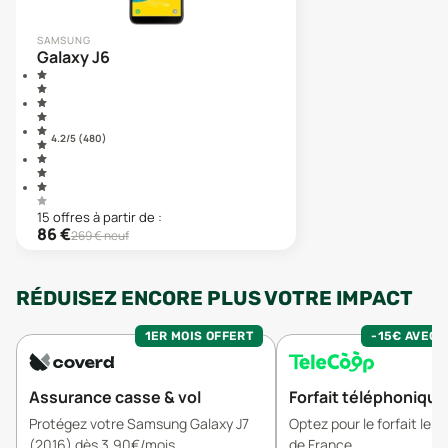
SAMSUNG
Galaxy J6
4.2
/5 (
480
)
15
offre
s
à partir de :
86
€
269
€ neuf
RÉDUISEZ ENCORE PLUS VOTRE IMPACT
1ER MOIS OFFERT
-15€ AVEC 
Assurance casse & vol
Forfait téléphonique
Protégez votre Samsung Galaxy J7
Optez pour le forfait le 
(2016) dès 3,90€/mois
de France