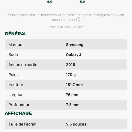
6.0
5.0
Scores basés sur les benchmarks, caractéristiques techniques et prix en
reconditionné.
Mis à jour :
Février 2026
GÉNÉRAL
Marque
Samsung
Série
Galaxy J
Année de sortie
2016
Poids
170 g
Hauteur
151.7 mm
Largeur
76 mm
Profondeur
7.8 mm
AFFICHAGE
Taille de l'écran
5.5 pouces