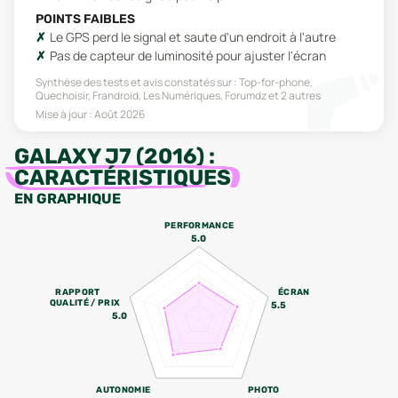
POINTS FAIBLES
Le GPS perd le signal et saute d'un endroit à l'autre
Pas de capteur de luminosité pour ajuster l'écran
Synthèse des tests et avis constatés sur :
Top-for-phone,
Quechoisir, Frandroid, Les Numériques, Forumdz
et 2 autres
Mise à jour :
Août 2026
GALAXY J7 (2016)
:
CARACTÉRISTIQUES
EN GRAPHIQUE
PERFORMANCE
5.0
RAPPORT
ÉCRAN
QUALITÉ / PRIX
5.5
5.0
AUTONOMIE
PHOTO