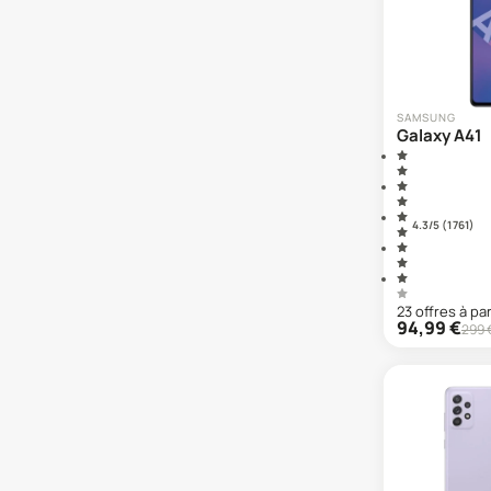
Galaxy A12s
Galaxy A13
Galaxy A14
Galaxy A15
Galaxy A16
SAMSUNG
Galaxy A41
Galaxy A17
Galaxy A20
Galaxy A20e
Galaxy A20s
4.3
/5 (
1 761
)
Galaxy A21s
Galaxy A22
Galaxy A23
Galaxy A24
23
offre
s
à par
94,99
€
299
Galaxy A25
Galaxy A26
Galaxy A3 (2016)
Galaxy A3 (2017)
Galaxy A30
Galaxy A30s
Galaxy A31