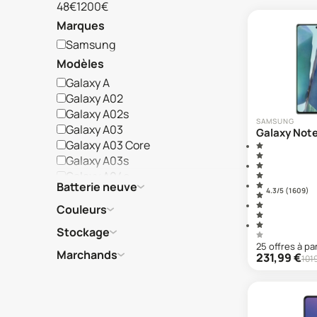
48€
1200€
Marques
Samsung
Modèles
Galaxy A
Galaxy A02
Galaxy A02s
SAMSUNG
Galaxy A03
Galaxy Not
Galaxy A03 Core
Galaxy A03s
Galaxy A04e
Batterie neuve
Galaxy A04s
4.3
/5 (
1 609
)
Galaxy A05
Couleurs
Galaxy A05s
Stockage
Galaxy A06
25
offre
s
à par
Galaxy A07
Marchands
231,99
€
101
Galaxy A10
Galaxy A10s
Galaxy A11
Galaxy A12