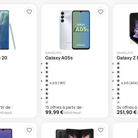
SAMSUNG
SAMSUNG
e 20
Galaxy A05s
Galaxy Z F
4.5
/5 (
187
)
4.2
/5 (
634
)
tir de :
15
offre
s
à partir de :
34
offre
s
à 
99,99
€
251,90
€
9
€ neuf
169
€ neuf