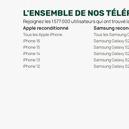
Galaxy M11
L'ENSEMBLE DE NOS TÉLÉ
Galaxy M12
Galaxy M13
Rejoignez les 1 577 000 utilisateurs qui ont trouvé 
Galaxy M20
Apple reconditionné
Samsung recon
Galaxy M21
Tous les Apple iPhone
Tous les Samsung 
Galaxy M23
iPhone 16
Samsung Galaxy S
Galaxy M31
iPhone 15
Samsung Galaxy S
Galaxy M33
iPhone 14
Samsung Galaxy S
Galaxy M52
iPhone 13
Samsung Galaxy S
Galaxy Note
iPhone 12
Samsung Galaxy S
Galaxy Note 10
Galaxy Note 10 Lite
Galaxy Note 10 Plus
Galaxy Note 20
Galaxy Note 20 Ultra
Galaxy Note 3
Galaxy Note 8
Galaxy Note 9
Galaxy S10
Galaxy S10 Lite