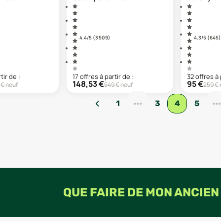
4.4
/5 (
3 509
)
4.3
/5 (
645
)
tir de :
17
offre
s
à partir de :
32
offre
s
à 
148,53
€
95
€
€ neuf
549
€ neuf
259
€ 
...
...
‹
1
3
4
5
QUE FAIRE DE MON ANCIEN