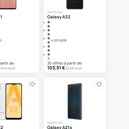
SAMSUNG
71
Galaxy A32
5
)
4.3
/5 (
639
)
partir de :
35
offre
s
à partir de :
103,51
€
193
€ neuf
329
€ neuf
SAMSUNG
22
Galaxy A21s