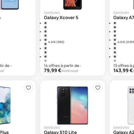
SAMSUNG
SAMSUNG
s
Galaxy Xcover 5
Galaxy A
4.2
/5 (
935
)
4.5
/5 (
2 35
tir de :
14
offre
s
à partir de :
13
offre
s
à 
79,99
€
143,99
€
euf
149
€ neuf
SAMSUNG
SAMSUNG
Plus
Galaxy S10 Lite
Galaxy A