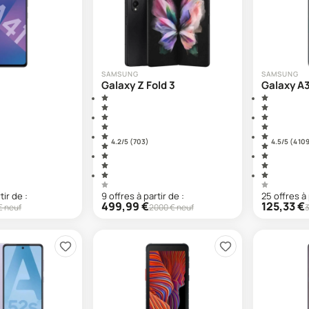
SAMSUNG
SAMSUNG
Galaxy Z Fold 3
Galaxy A
4.2
/5 (
703
)
4.5
/5 (
4 10
tir de :
9
offre
s
à partir de :
25
offre
s
à 
499,99
€
125,33
€
€ neuf
2000
€ neuf