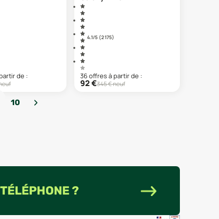
4.1
/5 (
2 175
)
partir de :
36
offre
s
à partir de :
92
€
neuf
345
€ neuf
›
10
 TÉLÉPHONE ?