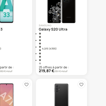
SAMSUNG
33
Galaxy S20 Ultra
9
)
4.2
/5 (
4 355
)
partir de :
25
offre
s
à partir de :
219,87
€
380
€ neuf
261
€ neuf