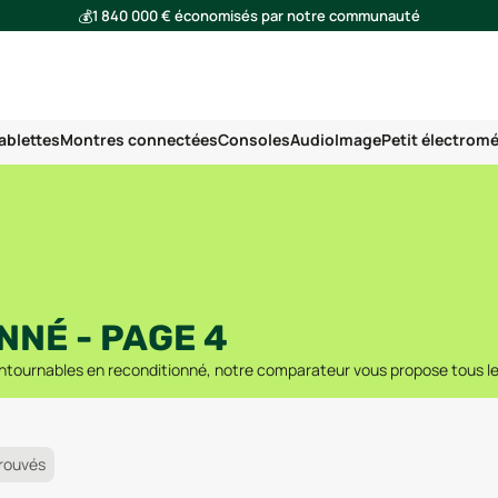
💰
1 840 000 € économisés par notre communauté
🌍
Ensemble, nous avons évité l'émission de 293 tonnes de CO₂
ablettes
Montres connectées
Consoles
Audio
Image
Petit électrom
NÉ - PAGE 4
tournables en reconditionné, notre comparateur vous propose tous les
rouvés