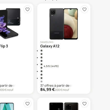
SAMSUNG
lip 3
Galaxy A12
4.3
/5 (
4 470
)
partir de :
37
offre
s
à partir de :
84,99
€
999
€ neuf
200
€ neuf