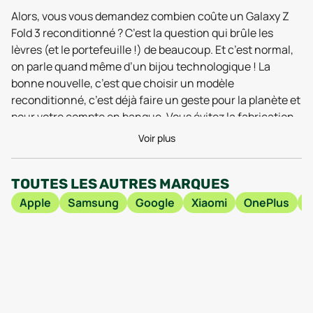
Alors, vous vous demandez combien coûte un Galaxy Z
Fold 3 reconditionné ? C’est la question qui brûle les
lèvres (et le portefeuille !) de beaucoup. Et c’est normal,
on parle quand même d’un bijou technologique ! La
bonne nouvelle, c’est que choisir un modèle
reconditionné, c’est déjà faire un geste pour la planète et
pour votre compte en banque. Vous évitez la fabrication
d’un nouveau téléphone, avec tout ce que ça implique en
Voir plus
termes de ressources et d’énergie, et en plus, vous
profitez d’un prix plus doux. Plutôt sympa, non ?
TOUTES LES AUTRES MARQUES
Le prix d’un Samsung Galaxy Z Fold 3 reconditionné varie
Apple
Samsung
Google
Xiaomi
OnePlus
en fonction de plusieurs facteurs. L’état général du
téléphone, bien sûr : un modèle « comme neuf » sera
logiquement un peu plus cher qu’un modèle présentant
quelques micro-rayures (qui, soyons honnêtes, finissent
toujours par arriver de toute façon !). La capacité de
stockage joue aussi un rôle : 256 Go ou 512 Go, à vous de