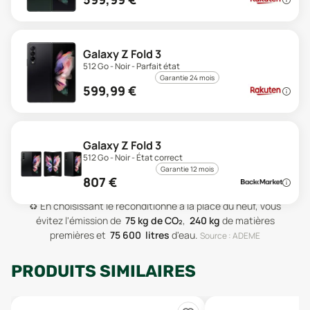
Galaxy Z Fold 3
512 Go - Noir - Parfait état
Garantie 24 mois
599,99
€
Galaxy Z Fold 3
512 Go - Noir - État correct
Garantie 12 mois
807
€
♻️
En choisissant le reconditionné à la place du neuf, vous
évitez l'émission de
75
kg de CO₂
,
240
kg
de matières
premières
et
75 600
litres
d'eau
.
Source : ADEME
PRODUITS SIMILAIRES