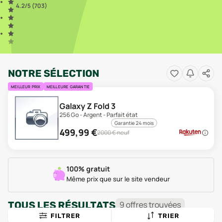
4.2
/5 (
703
)
NOTRE SÉLECTION
MEILLEUR PRIX
MEILLEURE GARANTIE
Galaxy Z Fold 3
256 Go - Argent - Parfait état
Garantie 24 mois
499,99
€
2000
€ neuf
100% gratuit
Même prix que sur le site vendeur
TOUS LES RÉSULTATS
9
offre
s
trouvée
s
FILTRER
TRIER