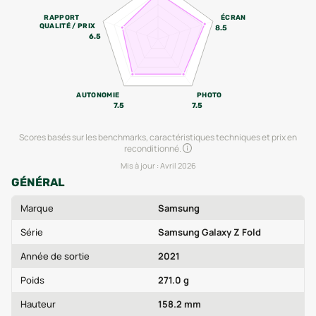
RAPPORT
ÉCRAN
QUALITÉ / PRIX
8.5
6.5
AUTONOMIE
PHOTO
7.5
7.5
Scores basés sur les benchmarks, caractéristiques techniques et prix en
reconditionné.
Mis à jour :
Avril 2026
GÉNÉRAL
Marque
Samsung
Série
Samsung Galaxy Z Fold
Année de sortie
2021
Poids
271.0 g
Hauteur
158.2 mm