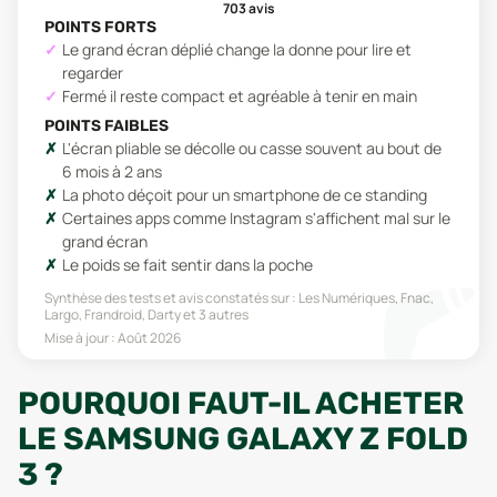
703
avis
POINTS FORTS
Le grand écran déplié change la donne pour lire et
regarder
Fermé il reste compact et agréable à tenir en main
POINTS FAIBLES
L'écran pliable se décolle ou casse souvent au bout de
6 mois à 2 ans
La photo déçoit pour un smartphone de ce standing
Certaines apps comme Instagram s'affichent mal sur le
grand écran
Le poids se fait sentir dans la poche
Synthèse des tests et avis constatés sur :
Les Numériques, Fnac,
Largo, Frandroid, Darty
et 3 autres
Mise à jour :
Août 2026
POURQUOI FAUT-IL ACHETER
LE SAMSUNG GALAXY Z FOLD
3 ?