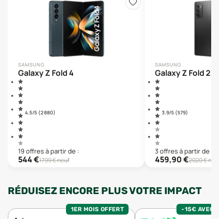
SAMSUNG
SAMSUNG
Galaxy Z Fold 4
Galaxy Z Fold 2
4.5
/5 (
2 880
)
3.9
/5 (
579
)
19
offre
s
à partir de :
3
offre
s
à partir de :
544
€
459,90
€
1799
€ neuf
2020
€ neu
RÉDUISEZ ENCORE PLUS VOTRE IMPACT
1ER MOIS OFFERT
-15€ AVEC 