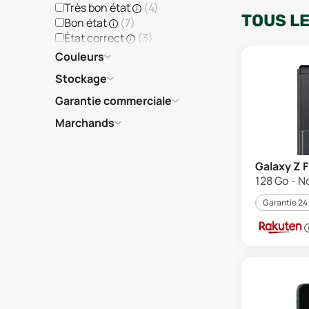
Très bon état
(
4
)
TOUS L
Bon état
(
7
)
État correct
(
3
)
Couleurs
Stockage
Garantie commerciale
Marchands
Galaxy Z F
128 Go - No
Garantie 24