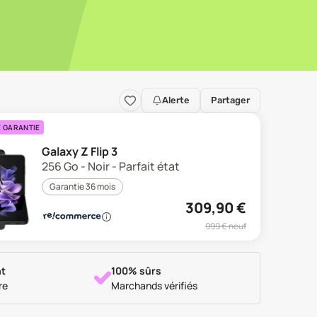
Alerte
Partager
E GARANTIE
Galaxy Z Flip 3
256 Go - Noir - Parfait état
Garantie 36 mois
309,90
€
999
€ neuf
t
100% sûrs
re
Marchands vérifiés