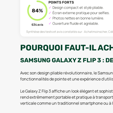
POINTS FORTS
Design compact et stylé pliable.
84
%
Écran externe pratique pour selfies.
Photos nettes en bonne lumière.
Ouverture fluide et agréable.
634
avis
Synthèse des tests et avis constatés sur :
Achatmoinscher, Cd
POURQUOI FAUT-IL ACH
SAMSUNG GALAXY Z FLIP 3 : D
Avec son design pliable révolutionnaire, le Samsung
fonctionnalités de pointe et une expérience d'utili
Le Galaxy Z Flip 3 affiche un look élégant et sophi
rend extrêmement portable et pratique à transporter. G
verticale comme un traditionnel smartphone ou à l