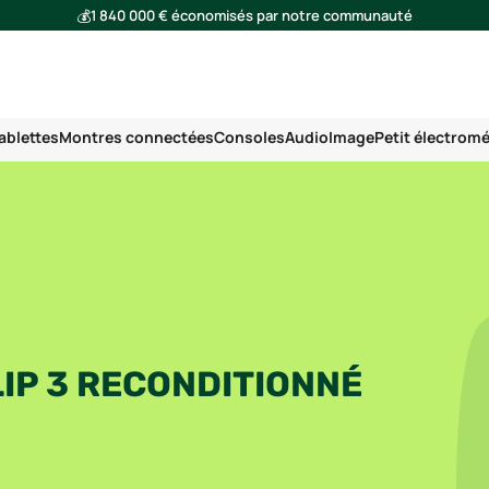
💰
1 840 000 € économisés par notre communauté
🌍
Ensemble, nous avons évité l'émission de 293 tonnes de CO₂
ablettes
Montres connectées
Consoles
Audio
Image
Petit électrom
IP 3 RECONDITIONNÉ