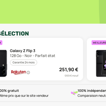
SÉLECTION
X
MEILLEUR
Galaxy Z Flip 3
128 Go - Noir - Parfait état
Garantie 24 mois
251,90
€
999
€ neuf
00% gratuit
100% indépendan
ême prix que sur le site vendeur
Comparaison neut