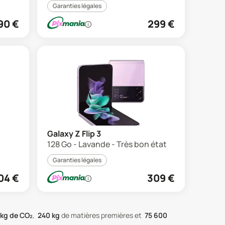
Garanties légales
90
€
299
€
Galaxy Z Flip 3
128 Go - Lavande - Très bon état
Garanties légales
04
€
309
€
kg de CO₂
,
240
kg
de matières premières
et
75 600