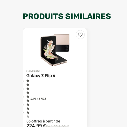
PRODUITS SIMILAIRES
SAMSUNG
Galaxy Z Flip 4
4.1
/5 (
3 713
)
63
offre
s
à partir de :
224,99
€
1289,99
€ neuf