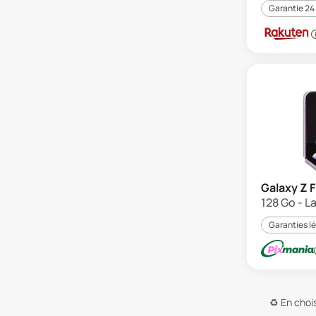
Garantie 24
Galaxy Z F
128 Go - L
Garanties l
♻️
En chois