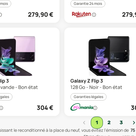
 mois
Garantie 24 mois
279,90
€
279,
lip 3
Galaxy Z Flip 3
avande - Bon état
128 Go - Noir - Bon état
égales
Garanties légales
304
€
3
‹
›
1
2
3
issant le reconditionné à la place du neuf, vous évitez l'émission de
75