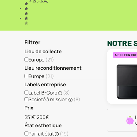
4.2
/5 (
634
)
Filtrer
NOTRE 
Lieu de collecte
MEILLEUR PRI
Europe
(
21
)
Lieu reconditionnement
Europe
(
21
)
Labels entreprise
Label B-Corp
(
8
)
Société à mission
(
8
)
Prix
251€
1200€
1
M
État esthétique
Parfait état
(
19
)