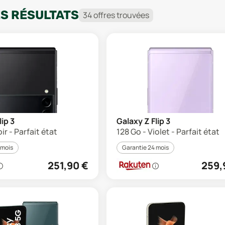
ES RÉSULTATS
34
offre
s
trouvée
s
lip 3
Galaxy Z Flip 3
ir - Parfait état
128 Go - Violet - Parfait état
 mois
Garantie 24 mois
251,90
€
259,