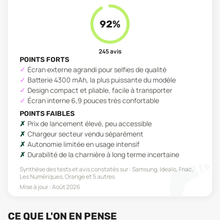
92
%
245
avis
POINTS FORTS
Écran externe agrandi pour selfies de qualité
Batterie 4300 mAh, la plus puissante du modèle
Design compact et pliable, facile à transporter
Écran interne 6,9 pouces très confortable
POINTS FAIBLES
Prix de lancement élevé, peu accessible
Chargeur secteur vendu séparément
Autonomie limitée en usage intensif
Durabilité de la charnière à long terme incertaine
Synthèse des tests et avis constatés sur :
Samsung, Idealo, Fnac,
Les Numériques, Orange
et 5 autres
Mise à jour :
Août 2026
CE QUE L'ON EN PENSE