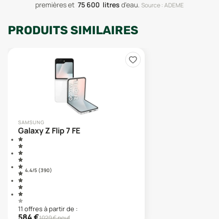
premières
et
75 600
litres
d'eau
.
Source : ADEME
PRODUITS SIMILAIRES
SAMSUNG
Galaxy Z Flip 7 FE
4.4
/5 (
390
)
11
offre
s
à partir de :
584
€
1029
€ neuf