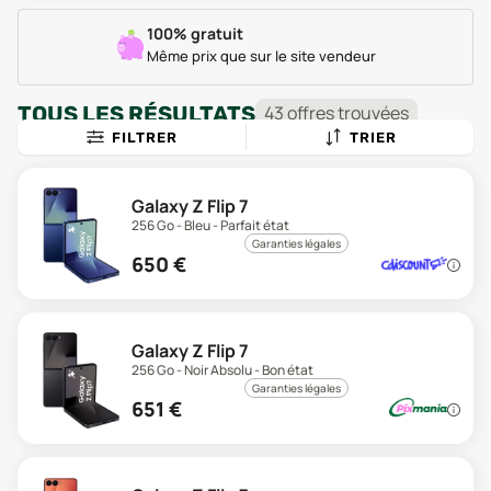
100% gratuit
Même prix que sur le site vendeur
TOUS LES RÉSULTATS
43
offre
s
trouvée
s
FILTRER
TRIER
Galaxy Z Flip 7
256 Go - Bleu - Parfait état
Garanties légales
650
€
Galaxy Z Flip 7
256 Go - Noir Absolu - Bon état
Garanties légales
651
€