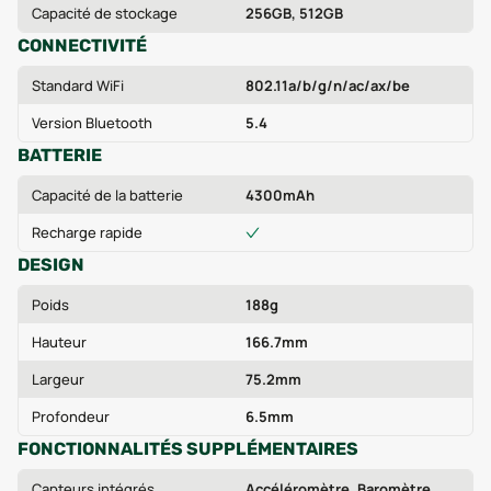
Capacité de stockage
256GB, 512GB
CONNECTIVITÉ
Standard WiFi
802.11a/b/g/n/ac/ax/be
Version Bluetooth
5.4
BATTERIE
Capacité de la batterie
4300mAh
Recharge rapide
DESIGN
Poids
188g
Hauteur
166.7mm
Largeur
75.2mm
Profondeur
6.5mm
FONCTIONNALITÉS SUPPLÉMENTAIRES
Capteurs intégrés
Accéléromètre, Baromètre,