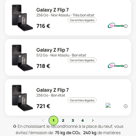
Galaxy Z Flip 7
256 Go - Noir Absolu - Très bon état
Garanties légales
716
€
Galaxy Z Flip 7
512 Go - Noir Absolu - Bon état
Garanties légales
718
€
Galaxy Z Flip 7
256 Go - Bon état
Garanties légales
721
€
‹
›
1
2
3
4
♻️
En choisissant le reconditionné à la place du neuf, vous
évitez l'émission de
75
kg de CO₂
,
240
kg
de matières