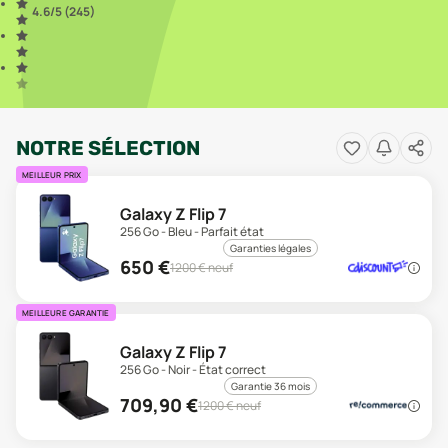
4.6
/5 (
245
)
NOTRE SÉLECTION
MEILLEUR PRIX
Galaxy Z Flip 7
256 Go - Bleu - Parfait état
Garanties légales
650
€
1200
€ neuf
MEILLEURE GARANTIE
Galaxy Z Flip 7
256 Go - Noir - État correct
Garantie 36 mois
709,90
€
1200
€ neuf