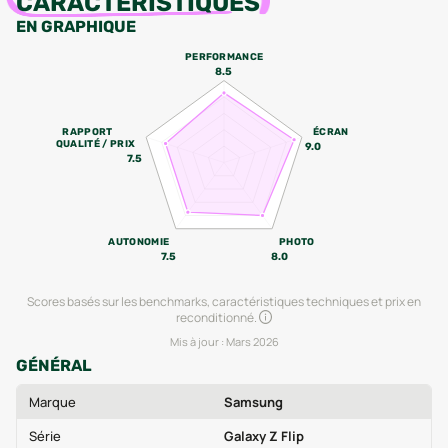
CARACTÉRISTIQUES
EN GRAPHIQUE
PERFORMANCE
8.5
RAPPORT
ÉCRAN
QUALITÉ / PRIX
9.0
7.5
AUTONOMIE
PHOTO
7.5
8.0
Scores basés sur les benchmarks, caractéristiques techniques et prix en
reconditionné.
Mis à jour :
Mars 2026
GÉNÉRAL
Marque
Samsung
Série
Galaxy Z Flip