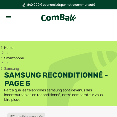
💰
1 840 000 € économisés par notre communauté
🌍
Ensemble, nous avons évité l'émission de 293 tonnes de CO₂
Home
Smartphone
Samsung
SAMSUNG RECONDITIONNÉ -
PAGE 5
Parce que les téléphones samsung sont devenus des
incontournables en reconditionné, notre comparateur vous
propose tous les modèles disponibles en ligne.
Lire plus
157 modèles trouvés