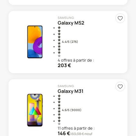
SAMSUNG
Galaxy M52
4.4
/5 (
276
)
4
offre
s
à partir de :
203
€
SAMSUNG
Galaxy M31
4.6
/5 (
9 000
)
11
offre
s
à partir de :
146
€
169,38
€ neuf