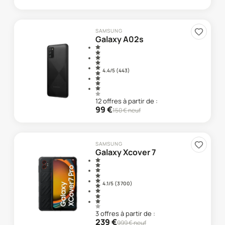
SAMSUNG
Galaxy A02s
4.4
/5 (
443
)
12
offre
s
à partir de :
99
€
150
€ neuf
SAMSUNG
Galaxy Xcover 7
4.1
/5 (
3 700
)
3
offre
s
à partir de :
239
€
999
€ neuf