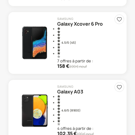
SAMSUNG
Galaxy Xcover 6 Pro
4.5
/5 (
45
)
7
offre
s
à partir de :
158
€
599
€ neuf
SAMSUNG
Galaxy A03
4.6
/5 (
8 900
)
4
offre
s
à partir de :
102,35
€
199
€ neuf