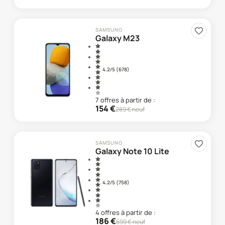
SAMSUNG
Galaxy M23
4.2
/5 (
678
)
7
offre
s
à partir de :
154
€
289
€ neuf
SAMSUNG
Galaxy Note 10 Lite
4.2
/5 (
758
)
4
offre
s
à partir de :
186
€
699
€ neuf