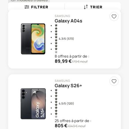
FILTRER
TRIER
SAMSUNG
Galaxy A04s
4.3
/5 (
573
)
8
offre
s
à partir de :
89,99
€
179
€ neuf
SAMSUNG
Galaxy S26+
4.5
/5 (
120
)
25
offre
s
à partir de :
805
€
1049
€ neuf