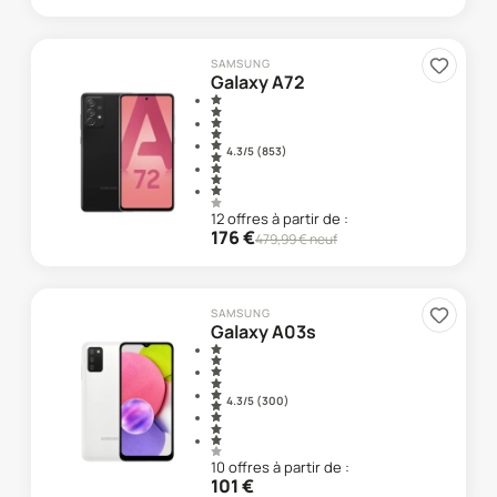
SAMSUNG
Galaxy A72
4.3
/5 (
853
)
12
offre
s
à partir de :
176
€
479,99
€ neuf
SAMSUNG
Galaxy A03s
4.3
/5 (
300
)
10
offre
s
à partir de :
101
€