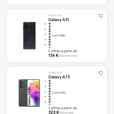
SAMSUNG
Galaxy A31
4.4
/5 (
766
)
5
offre
s
à partir de :
134
€
342,30
€ neuf
SAMSUNG
Galaxy A73
4.5
/5 (
370
)
3
offre
s
à partir de :
323
€
999
€ neuf