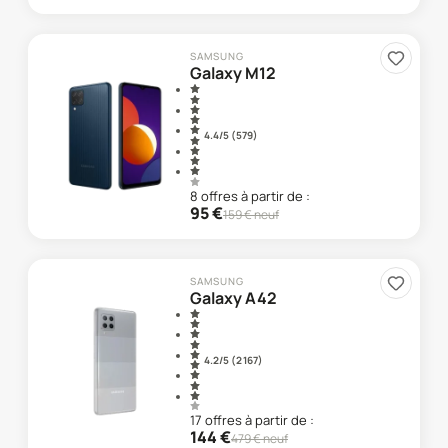
SAMSUNG
Galaxy M12
4.4
/5 (
579
)
8
offre
s
à partir de :
95
€
159
€ neuf
SAMSUNG
Galaxy A42
4.2
/5 (
2 167
)
17
offre
s
à partir de :
144
€
479
€ neuf