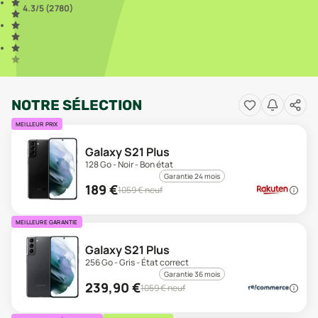
4.3
/5 (
2 780
)
NOTRE SÉLECTION
MEILLEUR PRIX
Galaxy S21 Plus
128 Go - Noir - Bon état
Garantie 24 mois
189
€
1059
€ neuf
MEILLEURE GARANTIE
Galaxy S21 Plus
256 Go - Gris - État correct
Garantie 36 mois
239,90
€
1059
€ neuf