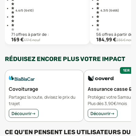
4.4
/5 (
6 410
)
4.3
/5 (
6 466
)
71
offre
s
à partir de :
56
offre
s
à partir de :
169
€
184,99
€
177
€ neuf
236
€ neuf
RÉDUISEZ ENCORE PLUS VOTRE IMPACT
1ER MO
Covoiturage
Assurance casse & v
Partagez la route, divisez le prix du
Protégez votre Samsung
trajet
Plus dès 3,90€/mois
Découvrir
→
Découvrir
→
CE QU'EN PENSENT LES UTILISATEURS
DU