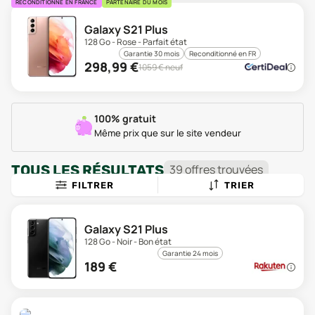
RECONDITIONNÉ EN FRANCE
PARTENAIRE DU MOIS
Galaxy S21 Plus
128 Go - Rose - Parfait état
Garantie 30 mois
Reconditionné en FR
298,99
€
1059
€ neuf
100% gratuit
Même prix que sur le site vendeur
TOUS LES RÉSULTATS
39
offre
s
trouvée
s
FILTRER
TRIER
Galaxy S21 Plus
128 Go - Noir - Bon état
Garantie 24 mois
189
€