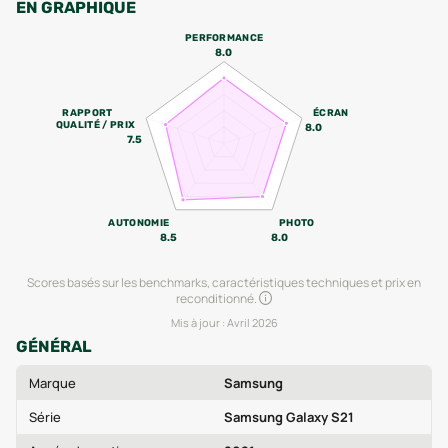
EN GRAPHIQUE
PERFORMANCE
8.0
RAPPORT
ÉCRAN
QUALITÉ / PRIX
8.0
7.5
AUTONOMIE
PHOTO
8.5
8.0
Scores basés sur les benchmarks, caractéristiques techniques et prix en
reconditionné.
Mis à jour :
Avril 2026
GÉNÉRAL
Marque
Samsung
Série
Samsung Galaxy S21