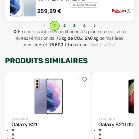
Garantie 24 mois
259,99
€
‹
›
1
2
3
4
♻️
En choisissant le reconditionné à la place du neuf, vous
évitez l'émission de
75
kg de CO₂
,
240
kg
de matières
premières
et
75 600
litres
d'eau
.
Source : ADEME
PRODUITS SIMILAIRES
SAMSUNG
SAMSUNG
Galaxy S21
Galaxy S21 Ultra