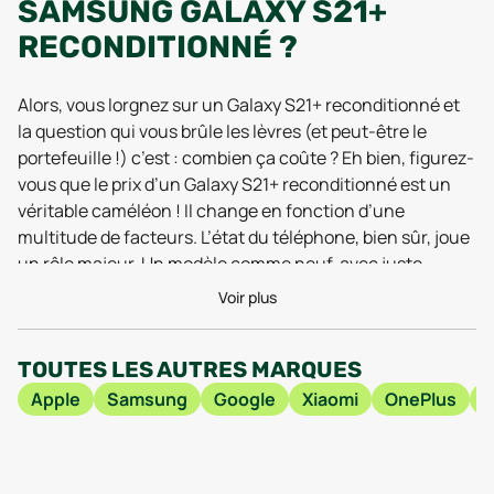
SAMSUNG GALAXY S21+
RECONDITIONNÉ ?
Alors, vous lorgnez sur un Galaxy S21+ reconditionné et
la question qui vous brûle les lèvres (et peut-être le
portefeuille !) c’est : combien ça coûte ? Eh bien, figurez-
vous que le prix d’un Galaxy S21+ reconditionné est un
véritable caméléon ! Il change en fonction d’une
multitude de facteurs. L’état du téléphone, bien sûr, joue
un rôle majeur. Un modèle comme neuf, avec juste
l’emballage un peu froissé, ne vous coûtera pas la même
Voir plus
chose qu’un appareil ayant quelques légères marques
d’usure (qui n’altèrent en rien son fonctionnement,
TOUTES LES AUTRES MARQUES
rassurez-vous !). La capacité de stockage est un autre
critère important. 128 Go, 256 Go… plus vous en voulez,
Apple
Samsung
Google
Xiaomi
OnePlus
plus le prix peut grimper. Enfin, l’endroit où vous achetez
votre bijou technologique influence aussi le prix final.