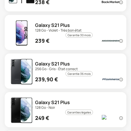
238
€
Galaxy S21 Plus
128 Go - Violet - Très bon état
Garantie 30 mois
239
€
Galaxy S21 Plus
256 Go - Gris - État correct
Garantie 36 mois
239,90
€
Galaxy S21 Plus
128 Go - Noir
Garanties légales
249
€