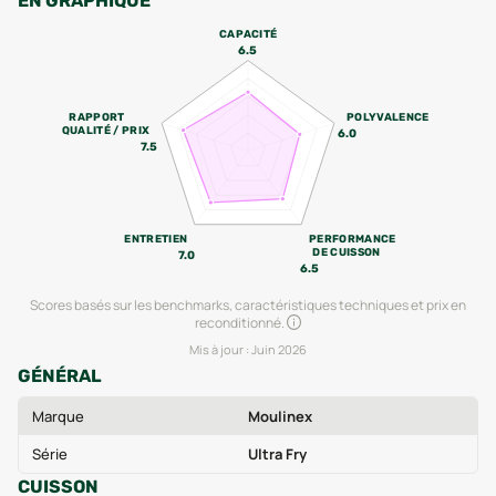
EN GRAPHIQUE
CAPACITÉ
6.5
RAPPORT
POLYVALENCE
QUALITÉ / PRIX
6.0
7.5
ENTRETIEN
PERFORMANCE
DE CUISSON
7.0
6.5
Scores basés sur les benchmarks, caractéristiques techniques et prix en
reconditionné.
Mis à jour :
Juin 2026
GÉNÉRAL
Marque
Moulinex
Série
Ultra Fry
CUISSON