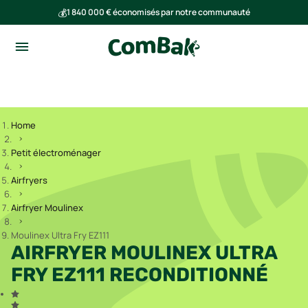
💰
1 840 000 € économisés par notre communauté
🌍
Ensemble, nous avons évité l'émission de 293 tonnes de CO₂
Home
Petit électroménager
Airfryers
Airfryer Moulinex
Moulinex Ultra Fry EZ111
AIRFRYER MOULINEX ULTRA
FRY EZ111 RECONDITIONNÉ