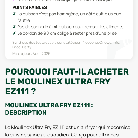
POINTS FAIBLES
La cuisson n'est pas homogène, un côté cuit plus que
l'autre
Pas de sonnerie à mi-cuisson pour remuer les aliments
Le cordon de 90 cm oblige à rester près d'une prise
Synthèse des tests et avis constatés sur :
Neozone, Cnews, Info,
Fnac, Darty
Mise à jour :
Août 2026
POURQUOI FAUT-IL ACHETER
LE MOULINEX ULTRA FRY
EZ111 ?
MOULINEX ULTRA FRY EZ111 :
DESCRIPTION
Le Moulinex Ultra Fry EZ 111 est un airfryer qui modernise
la cuisine saine au quotidien. Conçu pour offrir des