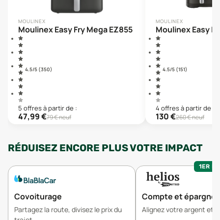
MOULINEX
MOULINEX
Moulinex Easy Fry Mega EZ855
Moulinex Easy Fr
4.5
/5 (
350
)
4.5
/5 (
151
)
5
offre
s
à partir de :
4
offre
s
à partir de :
47,99
€
130
€
79
€ neuf
260
€ neuf
RÉDUISEZ ENCORE PLUS VOTRE IMPACT
1ER MO
Covoiturage
Compte et épargne
Partagez la route, divisez le prix du
Alignez votre argent et v
trajet