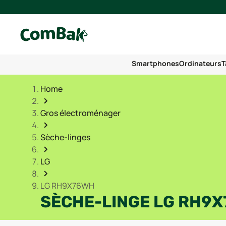
Smartphones
Ordinateurs
T
Home
Gros électroménager
Sèche-linges
LG
LG RH9X76WH
SÈCHE-LINGE LG RH9