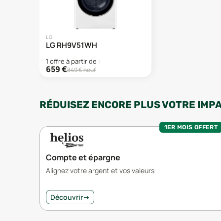
LG
LG RH9V51WH
1
offre
à partir de :
659
€
849
€ neuf
RÉDUISEZ ENCORE PLUS VOTRE IMP
1ER MOIS OFFERT
Compte et épargne
Alignez votre argent et vos valeurs
Découvrir
→