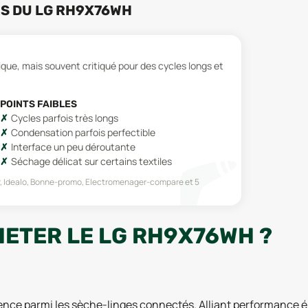
RS
DU
LG RH9X76WH
ique, mais souvent critiqué pour des cycles longs et
POINTS FAIBLES
Cycles parfois très longs
Condensation parfois perfectible
Interface un peu déroutante
Séchage délicat sur certains textiles
r, Idealo, Bonne-promo, Electromenager-compare
et 5
HETER LE LG RH9X76WH ?
ence parmi les sèche-linges connectés. Alliant performance éne