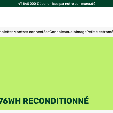
💰
1 840 000 € économisés par notre communauté
🌍
Ensemble, nous avons évité l'émission de 293 tonnes de CO₂
ablettes
Montres connectées
Consoles
Audio
Image
Petit électrom
X76WH RECONDITIONNÉ