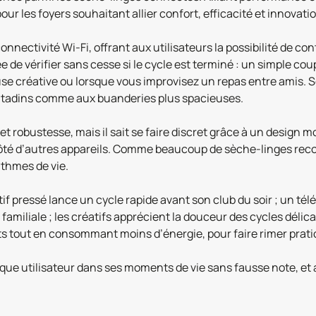
 les foyers souhaitant allier confort, efficacité et innovatio
ectivité Wi-Fi, offrant aux utilisateurs la possibilité de contr
de vérifier sans cesse si le cycle est terminé : un simple coup
se créative ou lorsque vous improvisez un repas entre amis. 
citadins comme aux buanderies plus spacieuses.
t robustesse, mais il sait se faire discret grâce à un design
 à côté d’autres appareils. Comme beaucoup de sèche-linges re
ythmes de vie.
rtif pressé lance un cycle rapide avant son club du soir ; un 
amiliale ; les créatifs apprécient la douceur des cycles délica
ts tout en consommant moins d’énergie, pour faire rimer prati
 utilisateur dans ses moments de vie sans fausse note, et 