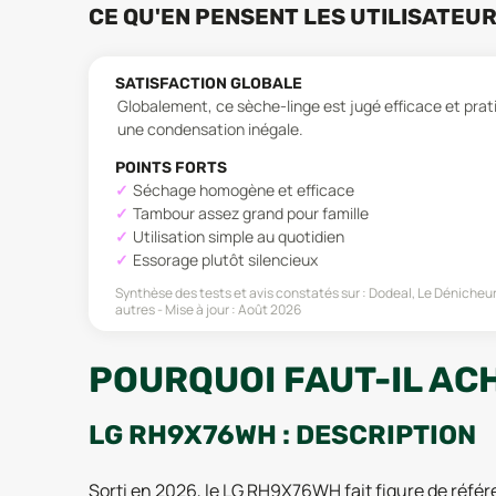
CE QU'EN PENSENT LES UTILISATEU
SATISFACTION GLOBALE
Globalement, ce sèche-linge est jugé efficace et prat
une condensation inégale.
POINTS FORTS
Séchage homogène et efficace
Tambour assez grand pour famille
Utilisation simple au quotidien
Essorage plutôt silencieux
Synthèse des tests et avis constatés sur :
Dodeal, Le Dénicheu
autres
Mise à jour :
Août 2026
POURQUOI FAUT-IL AC
LG RH9X76WH : DESCRIPTION
Sorti en 2026, le LG RH9X76WH fait figure de référ