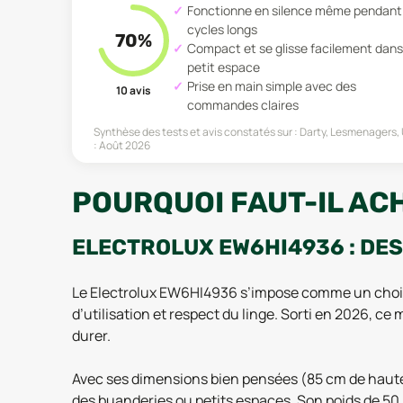
Fonctionne en silence même pendant 
cycles longs
70
%
Compact et se glisse facilement dans
petit espace
Prise en main simple avec des
10
avis
commandes claires
Synthèse des tests et avis constatés sur :
Darty, Lesmenagers, 
:
Août 2026
POURQUOI FAUT-IL AC
ELECTROLUX EW6HI4936 : DE
Le Electrolux EW6HI4936 s’impose comme un choix 
d’utilisation et respect du linge. Sorti en 2026, c
durer.
Avec ses dimensions bien pensées (85 cm de hauteu
des buanderies ou petits espaces. Son poids de 50,3