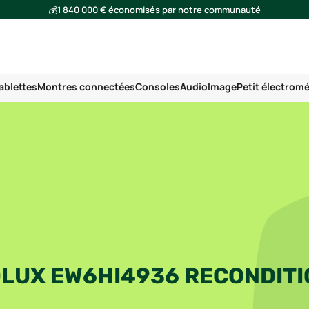
💰
1 840 000 € économisés par notre communauté
🌍
Ensemble, nous avons évité l'émission de 293 tonnes de CO₂
ablettes
Montres connectées
Consoles
Audio
Image
Petit électrom
OLUX EW6HI4936 RECONDIT