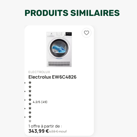
PRODUITS SIMILAIRES
ELECTROLUX
Electrolux EW6C4826
4.2
/5 (
49
)
1
offre
à partir de :
343,99
€
438
€ neuf