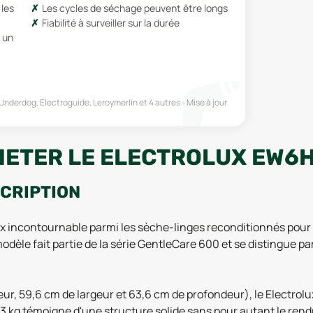
les
Les cycles de séchage peuvent être longs
Fiabilité à surveiller sur la durée
 un
Underdog, Electroguide, Leroymerlin
et 4 autres
Mise à jour
HETER LE ELECTROLUX EW6H
SCRIPTION
incontournable parmi les sèche-linges reconditionnés pour c
e modèle fait partie de la série GentleCare 600 et se distingue 
r, 59,6 cm de largeur et 63,6 cm de profondeur), le Electrol
 kg témoigne d'une structure solide sans pour autant le rendre