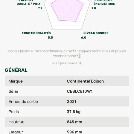
RAPPORT
EFFICACITÉ
QUALITÉ / PRIX
ÉNERGÉTIQUE
7.2
7.0
FONCTIONNALITÉS
NIVEAU SONORE
5.5
6.0
Scores basés sur les benchmarks, caractéristiques techniques et prix en
reconditionné.
Mis à jour :
Mai 2026
GÉNÉRAL
Marque
Continental Edison
Série
CESLCE10W1
Année de sortie
2021
Poids
37.6 kg
Hauteur
845 mm
Largeur
596 mm