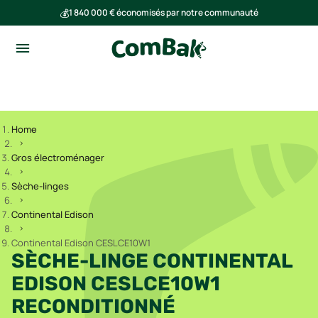
💰
1 840 000 € économisés par notre communauté
🌍
Ensemble, nous avons évité l'émission de 293 tonnes de CO₂
Home
Gros électroménager
Sèche-linges
Continental Edison
Continental Edison CESLCE10W1
SÈCHE-LINGE CONTINENTAL
EDISON CESLCE10W1
RECONDITIONNÉ