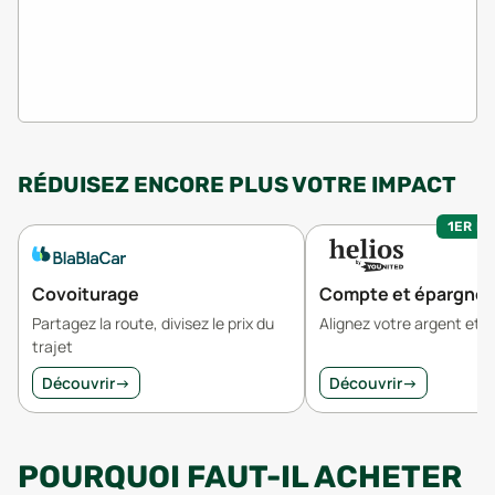
RÉDUISEZ ENCORE PLUS VOTRE IMPACT
1ER MO
Covoiturage
Compte et épargne
Partagez la route, divisez le prix du
Alignez votre argent et v
trajet
Découvrir
→
Découvrir
→
POURQUOI FAUT-IL ACHETER