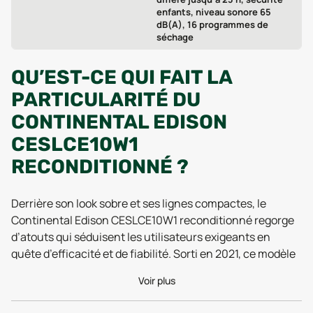
enfants, niveau sonore 65
dB(A), 16 programmes de
séchage
QU’EST-CE QUI FAIT LA
PARTICULARITÉ DU
CONTINENTAL EDISON
CESLCE10W1
RECONDITIONNÉ ?
Derrière son look sobre et ses lignes compactes, le
Continental Edison CESLCE10W1 reconditionné regorge
d’atouts qui séduisent les utilisateurs exigeants en
quête d’efficacité et de fiabilité. Sorti en 2021, ce modèle
s’est rapidement imposé parmi les favoris des familles et
Voir plus
des petits espaces grâce à ses dimensions étudiées : à
peine 59,7 cm de large pour 84,6 cm de haut, il s’intègre