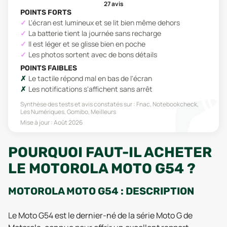
27
avis
POINTS FORTS
L'écran est lumineux et se lit bien même dehors
La batterie tient la journée sans recharge
Il est léger et se glisse bien en poche
Les photos sortent avec de bons détails
POINTS FAIBLES
Le tactile répond mal en bas de l'écran
Les notifications s'affichent sans arrêt
Synthèse des tests et avis constatés sur :
Fnac, Notebookcheck,
Les Numériques, Gomibo, Meilleurs
Mise à jour :
Août 2026
POURQUOI FAUT-IL ACHETER
LE MOTOROLA MOTO G54 ?
MOTOROLA MOTO G54 : DESCRIPTION
Le Moto G54 est le dernier-né de la série Moto G de