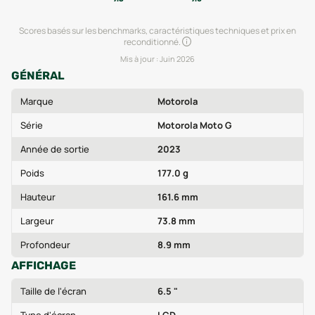
Scores basés sur les benchmarks, caractéristiques techniques et prix en
reconditionné.
Mis à jour :
Juin 2026
GÉNÉRAL
Marque
Motorola
Série
Motorola Moto G
Année de sortie
2023
Poids
177.0 g
Hauteur
161.6 mm
Largeur
73.8 mm
Profondeur
8.9 mm
AFFICHAGE
Taille de l'écran
6.5 "