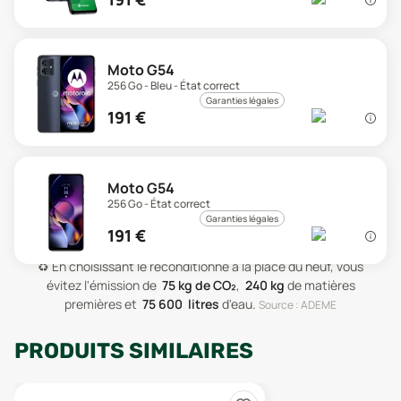
Moto G54
256 Go - Bleu - État correct
Garanties légales
191
€
Moto G54
256 Go - État correct
Garanties légales
191
€
♻️
En choisissant le reconditionné à la place du neuf, vous
évitez l'émission de
75
kg de CO₂
,
240
kg
de matières
premières
et
75 600
litres
d'eau
.
Source : ADEME
PRODUITS SIMILAIRES