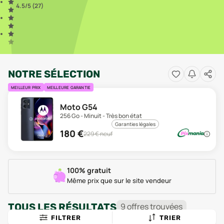
4.5
/5 (
27
)
NOTRE SÉLECTION
MEILLEUR PRIX
MEILLEURE GARANTIE
Moto G54
256 Go - Minuit - Très bon état
Garanties légales
180
€
229
€ neuf
100% gratuit
Même prix que sur le site vendeur
TOUS LES RÉSULTATS
9
offre
s
trouvée
s
FILTRER
TRIER