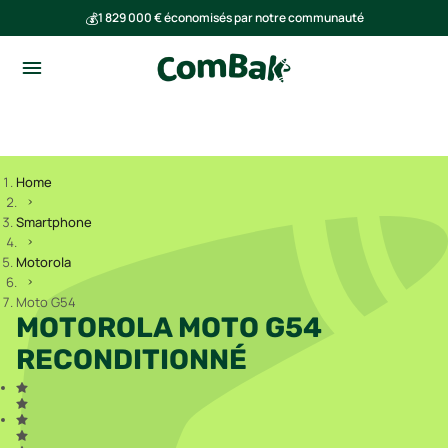
💰
1 829 000 € économisés par notre communauté
🌍
Ensemble, nous avons évité l'émission de 291 tonnes de CO₂
Home
Smartphone
Motorola
Moto G54
MOTOROLA MOTO G54
RECONDITIONNÉ