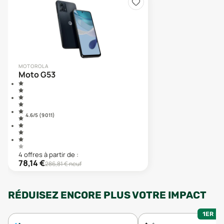
MOTOROLA
Moto G53
4.6
/5 (
9 011
)
4
offre
s
à partir de :
78,14
€
286,81
€ neuf
RÉDUISEZ ENCORE PLUS VOTRE IMPACT
1ER MO