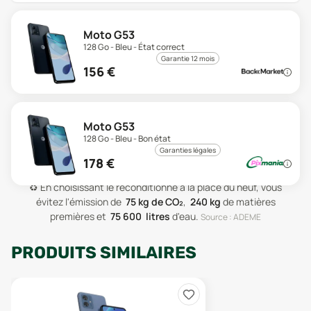
Moto G53
128 Go - Bleu - État correct
Garantie 12 mois
156
€
Moto G53
128 Go - Bleu - Bon état
Garanties légales
178
€
♻️
En choisissant le reconditionné à la place du neuf, vous
évitez l'émission de
75
kg de CO₂
,
240
kg
de matières
premières
et
75 600
litres
d'eau
.
Source : ADEME
PRODUITS SIMILAIRES