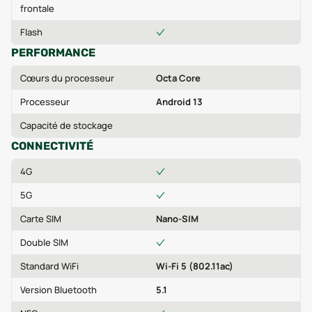
frontale
Flash
PERFORMANCE
Cœurs du processeur
Octa Core
Processeur
Android 13
Capacité de stockage
CONNECTIVITÉ
4G
5G
Carte SIM
Nano-SIM
Double SIM
Standard WiFi
Wi-Fi 5 (802.11ac)
Version Bluetooth
5.1