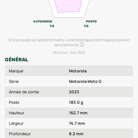
AUTONOMIE
PHOTO
7.5
7.0
Scores basés sur les benchmarks, caractéristiques techniques et prix en
reconditionné.
Mis à jour :
Juin 2026
GÉNÉRAL
Marque
Motorola
Série
Motorola Moto G
Année de sortie
2023
Poids
183.0 g
Hauteur
162.7 mm
Largeur
74.7 mm
Profondeur
8.2 mm