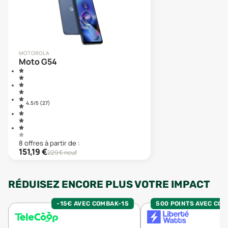
MOTOROLA
Moto G54
4.5
/5 (
27
)
8
offre
s
à partir de :
151,19
€
229
€ neuf
RÉDUISEZ ENCORE PLUS VOTRE IMPACT
-15€ AVEC COMBAK-15
500 POINTS AVEC CO