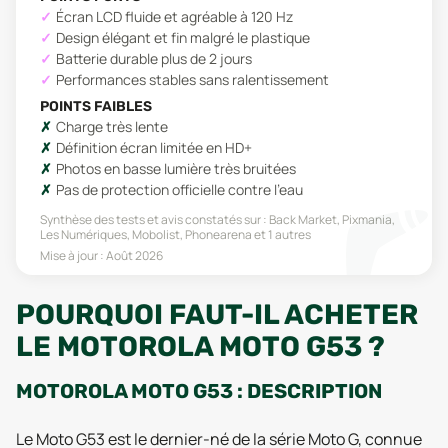
Écran LCD fluide et agréable à 120 Hz
Design élégant et fin malgré le plastique
Batterie durable plus de 2 jours
Performances stables sans ralentissement
POINTS FAIBLES
Charge très lente
Définition écran limitée en HD+
Photos en basse lumière très bruitées
Pas de protection officielle contre l'eau
Synthèse des tests et avis constatés sur :
Back Market, Pixmania,
Les Numériques, Mobolist, Phonearena
et 1 autres
Mise à jour :
Août 2026
POURQUOI FAUT-IL ACHETER
LE MOTOROLA MOTO G53 ?
MOTOROLA MOTO G53 : DESCRIPTION
Le Moto G53 est le dernier-né de la série Moto G, connue