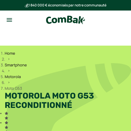
💰
1 840 000 € économisés par notre communauté
🌍
Ensemble, nous avons évité l'émission de 293 tonnes de CO₂
Home
Smartphone
Motorola
Moto G53
MOTOROLA MOTO G53
RECONDITIONNÉ