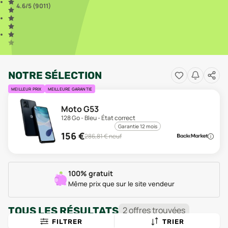
4.6
/5 (
9 011
)
NOTRE SÉLECTION
MEILLEUR PRIX
MEILLEURE GARANTIE
Moto G53
128 Go - Bleu - État correct
Garantie 12 mois
156
€
286,81
€ neuf
100% gratuit
Même prix que sur le site vendeur
TOUS LES RÉSULTATS
2
offre
s
trouvée
s
FILTRER
TRIER