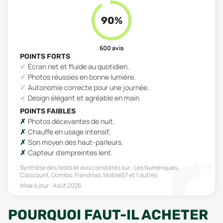
90
%
600
avis
POINTS FORTS
Écran net et fluide au quotidien.
Photos réussies en bonne lumière.
Autonomie correcte pour une journée.
Design élégant et agréable en main
POINTS FAIBLES
Photos décevantes de nuit.
Chauffe en usage intensif.
Son moyen des haut-parleurs.
Capteur d'empreintes lent.
Synthèse des tests et avis constatés sur :
Les Numériques,
Cdiscount, Gomibo, Frandroid, Mobile57
et 1 autres
Mise à jour :
Août 2026
POURQUOI FAUT-IL ACHETER