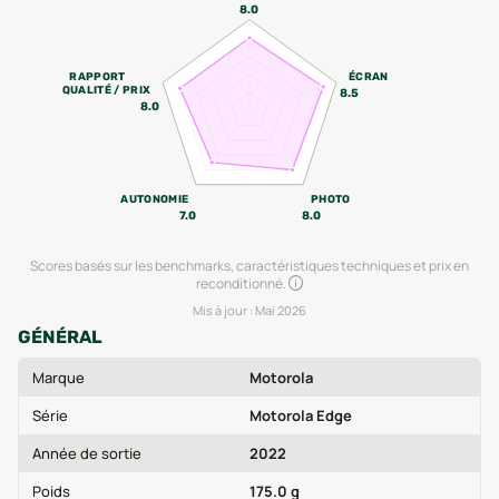
8.0
RAPPORT
ÉCRAN
QUALITÉ / PRIX
8.5
8.0
AUTONOMIE
PHOTO
7.0
8.0
Scores basés sur les benchmarks, caractéristiques techniques et prix en
reconditionné.
Mis à jour :
Mai 2026
GÉNÉRAL
Marque
Motorola
Série
Motorola Edge
Année de sortie
2022
Poids
175.0 g