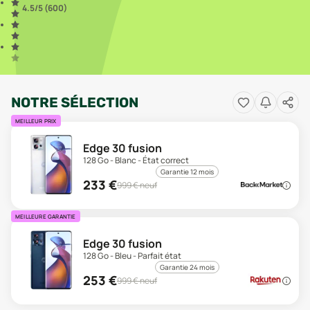
4.5
/5 (
600
)
NOTRE SÉLECTION
MEILLEUR PRIX
Edge 30 fusion
128 Go - Blanc - État correct
Garantie 12 mois
233
€
999
€ neuf
MEILLEURE GARANTIE
Edge 30 fusion
128 Go - Bleu - Parfait état
Garantie 24 mois
253
€
999
€ neuf