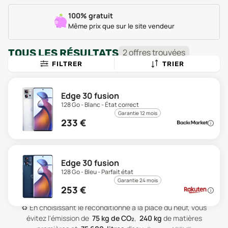
100% gratuit
Même prix que sur le site vendeur
TOUS LES RÉSULTATS
2
offre
s
trouvée
s
FILTRER
TRIER
Edge 30 fusion
128 Go - Blanc - État correct
Garantie 12 mois
233
€
Edge 30 fusion
128 Go - Bleu - Parfait état
Garantie 24 mois
253
€
♻️
En choisissant le reconditionné à la place du neuf, vous
évitez l'émission de
75
kg de CO₂
,
240
kg
de matières