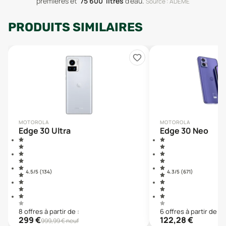
premières
et
75 600
litres
d'eau
.
Source : ADEME
PRODUITS SIMILAIRES
MOTOROLA
MOTOROLA
Edge 30 Ultra
Edge 30 Neo
4.5
/5 (
134
)
4.3
/5 (
671
)
8
offre
s
à partir de :
6
offre
s
à partir de :
299
€
122,28
€
999,99
€ neuf