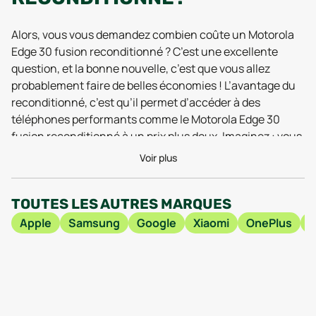
Alors, vous vous demandez combien coûte un Motorola
Edge 30 fusion reconditionné ? C’est une excellente
question, et la bonne nouvelle, c’est que vous allez
probablement faire de belles économies ! L’avantage du
reconditionné, c’est qu’il permet d’accéder à des
téléphones performants comme le Motorola Edge 30
fusion reconditionné à un prix plus doux. Imaginez : vous
pouvez profiter de toutes ses fonctionnalités, son bel
Voir plus
écran et ses performances, tout en préservant votre
portefeuille et la planète. En plus, chaque Motorola Edge
TOUTES LES AUTRES MARQUES
30 fusion reconditionné est minutieusement vérifié et
remis à neuf, donc pas de mauvaise surprise ! Plutôt cool,
Apple
Samsung
Google
Xiaomi
OnePlus
non ?
Envie de trouver le meilleur prix pour votre futur Motorola
Edge 30 fusion reconditionné ? L’univers du
reconditionné est riche en offres, et il peut parfois être