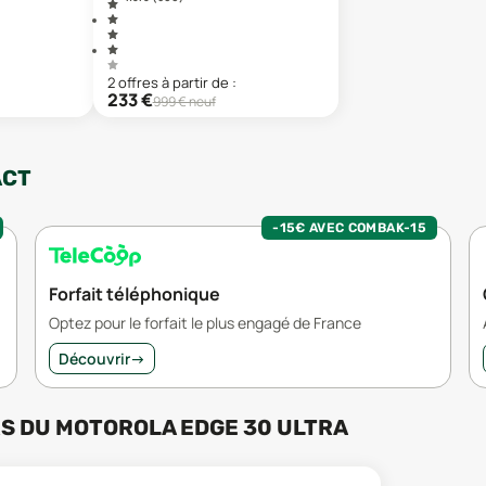
2
offre
s
à partir de :
233
€
999
€ neuf
ACT
-15€ AVEC COMBAK-15
Forfait téléphonique
Optez pour le forfait le plus engagé de France
Découvrir
→
RS
DU
MOTOROLA EDGE 30 ULTRA