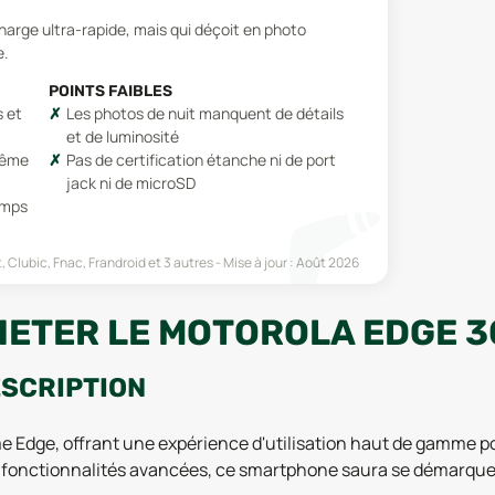
arge ultra-rapide, mais qui déçoit en photo
e.
POINTS FAIBLES
s et
Les photos de nuit manquent de détails
et de luminosité
même
Pas de certification étanche ni de port
jack ni de microSD
emps
, Clubic, Fnac, Frandroid
et 3 autres
Mise à jour :
Août 2026
HETER LE MOTOROLA EDGE 3
ESCRIPTION
me Edge, offrant une expérience d'utilisation haut de gamme p
s fonctionnalités avancées, ce smartphone saura se démarquer