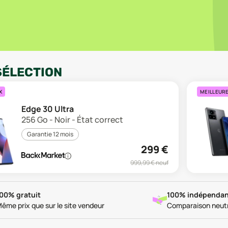
SÉLECTION
X
MEILLEUR
Edge 30 Ultra
256 Go - Noir - État correct
Garantie 12 mois
299
€
999,99
€ neuf
00% gratuit
100% indépendan
ême prix que sur le site vendeur
Comparaison neut