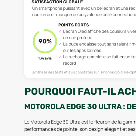
SATISFACTION GLOBALE
Un smartphone puissant avec un bel écran et une rech
nocturne et manque de polyvalence côté connectiqu
POINTS FORTS
L'écran Oled affiche des couleurs vive
un noir profond
90
%
La puce encaisse tout sans ralentir 
sur les apps lourdes
La recharge complète se fait en un t
134
avis
record
Synthèse des tests et avis constatés sur :
PhonAndroid, Nextpit
POURQUOI FAUT-IL AC
MOTOROLA EDGE 30 ULTRA : D
Le Motorola Edge 30 Ultra est le fleuron de la gam
performances de pointe, son design élégant et se