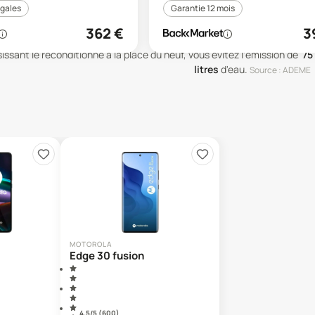
égales
Garantie 12 mois
362
€
3
issant le reconditionné à la place du neuf, vous évitez l'émission de
75
litres
d'eau
.
Source : ADEME
MOTOROLA
Edge 30 fusion
4.5
/5 (
600
)