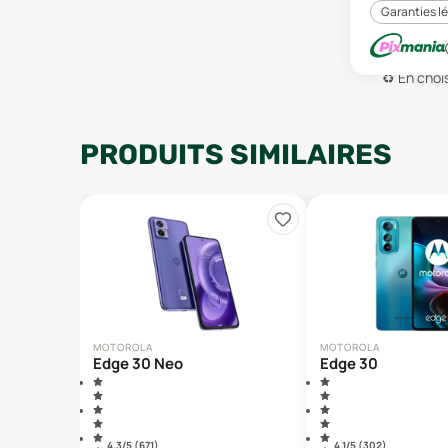
Garanties l
♻️
En chois
PRODUITS SIMILAIRES
MOTOROLA
MOTOROLA
Edge 30 Neo
Edge 30
4.3
/5 (
671
)
4.1
/5 (
302
)