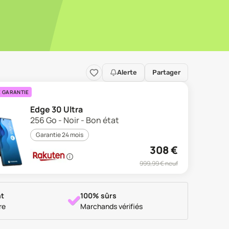
Alerte
Partager
E GARANTIE
Edge 30 Ultra
256 Go - Noir - Bon état
Garantie 24 mois
308
€
999,99
€ neuf
t
100% sûrs
re
Marchands vérifiés