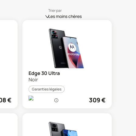
Trier par
Les moins chères
Edge 30 Ultra
Noir
Garanties légales
08
€
309
€