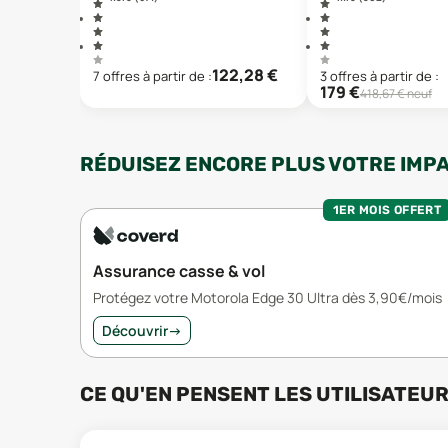
122,28
€
7
offre
s
à partir de :
3
offre
s
à partir de :
179
€
418,67
€ neuf
RÉDUISEZ ENCORE PLUS VOTRE IMP
1ER MOIS OFFERT
Assurance casse & vol
Protégez votre Motorola Edge 30 Ultra dès 3,90€/mois
Découvrir
→
CE QU'EN PENSENT LES UTILISATEU