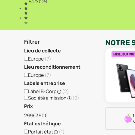
4.5
/5 (
134
)
Filtrer
NOTRE 
Lieu de collecte
MEILLEUR PRI
Europe
(
7
)
Lieu reconditionnement
Europe
(
7
)
Labels entreprise
Label B-Corp
(
2
)
Société à mission
(
2
)
Prix
299€
390€
1
M
État esthétique
Parfait état
(
1
)