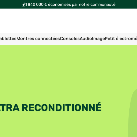
💰
1 840 000 € économisés par notre communauté
🌍
Ensemble, nous avons évité l'émission de 293 tonnes de CO₂
ablettes
Montres connectées
Consoles
Audio
Image
Petit électrom
LTRA RECONDITIONNÉ