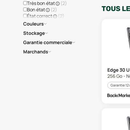
Très bon état
(
2
)
TOUS L
Bon état
(
2
)
État correct
(
2
)
Couleurs
Stockage
Garantie commerciale
Marchands
Edge 30 U
256 Go - N
Garantie 12