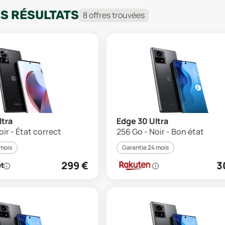
ES RÉSULTATS
8
offre
s
trouvée
s
ltra
Edge 30 Ultra
oir - État correct
256 Go - Noir - Bon état
 mois
Garantie 24 mois
299
€
3