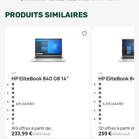
PRODUITS SIMILAIRES
HP
HP
HP EliteBook 840 G8 14"
HP EliteBook 840
4
/5 (
44 020
)
4.3
/5 (
44 470
)
169
offre
s
à partir de :
121
offre
s
à partir de :
233,99
€
259
€
399
€ neuf
439
€ neuf