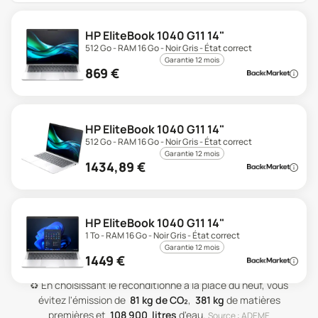
HP EliteBook 1040 G11 14"
512 Go - RAM 16 Go - Noir Gris - État correct
Garantie 12 mois
869
€
HP EliteBook 1040 G11 14"
512 Go - RAM 16 Go - Noir Gris - État correct
Garantie 12 mois
1434,89
€
HP EliteBook 1040 G11 14"
1 To - RAM 16 Go - Noir Gris - État correct
Garantie 12 mois
1449
€
♻️
En choisissant le reconditionné à la place du neuf, vous
évitez l'émission de
81
kg de CO₂
,
381
kg
de matières
premières
et
108 900
litres
d'eau
.
Source : ADEME