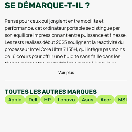
SE DÉMARQUE-T-IL ?
Pensé pour ceux qui jonglent entre mobilité et
performance, cet ordinateur portable se distingue par
son équilibre impressionnant entre puissance et finesse.
Les tests réalisés début 2025 soulignent la réactivité du
processeur Intel Core Ultra 7 155H, qui intègre pas moins
de 16 cœurs pour offrir une fluidité sans faille dans les
tâches exigeantes, du multitâche avancé jusqu’aux
applications professionnelles les plus gourmandes.
Voir plus
L’ajout de 16 Go de RAM vient d’ailleurs renforcer cette
expérience, en évitant tout ralentissement inattendu
TOUTES LES AUTRES MARQUES
même lorsque plusieurs logiciels sont lancés
simultanément. Les retours des utilisateurs en 2026
Apple
Dell
HP
Lenovo
Asus
Acer
MSI
confirment ce ressenti : la transition d’un document à
une visioconférence ou à un outil de création graphique
s’effectue en toute simplicité, le tout avec une
consommation énergétique optimisée, ce qui prolonge