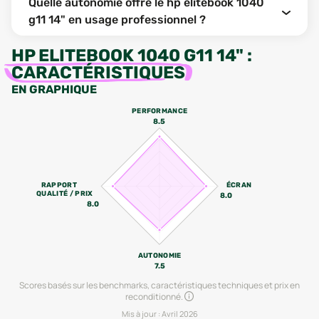
Quelle autonomie offre le hp elitebook 1040
g11 14" en usage professionnel ?
HP ELITEBOOK 1040 G11 14"
:
CARACTÉRISTIQUES
EN GRAPHIQUE
PERFORMANCE
8.5
RAPPORT
ÉCRAN
QUALITÉ / PRIX
8.0
8.0
AUTONOMIE
7.5
Scores basés sur les benchmarks, caractéristiques techniques et prix en
reconditionné.
Mis à jour :
Avril 2026