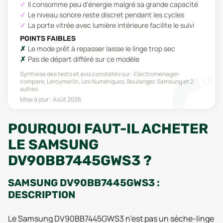
Il consomme peu d'énergie malgré sa grande capacité
Le niveau sonore reste discret pendant les cycles
La porte vitrée avec lumière intérieure facilite le suivi
POINTS FAIBLES
Le mode prêt à repasser laisse le linge trop sec
Pas de départ différé sur ce modèle
Synthèse des tests et avis constatés sur :
Electromenager-
compare, Leroymerlin, Les Numériques, Boulanger, Samsung
et 2
autres
Mise à jour :
Août 2026
POURQUOI FAUT-IL ACHETER
LE SAMSUNG
DV90BB7445GWS3 ?
SAMSUNG DV90BB7445GWS3 :
DESCRIPTION
Le Samsung DV90BB7445GWS3 n’est pas un sèche-linge