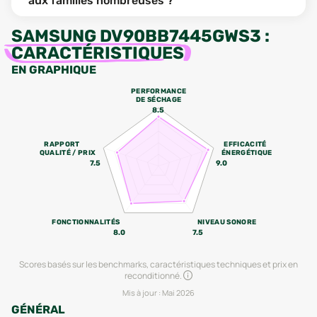
aux familles nombreuses ?
SAMSUNG DV90BB7445GWS3
:
CARACTÉRISTIQUES
EN GRAPHIQUE
PERFORMANCE
DE SÉCHAGE
8.5
RAPPORT
EFFICACITÉ
QUALITÉ / PRIX
ÉNERGÉTIQUE
7.5
9.0
FONCTIONNALITÉS
NIVEAU SONORE
8.0
7.5
Scores basés sur les benchmarks, caractéristiques techniques et prix en
reconditionné.
Mis à jour :
Mai 2026
GÉNÉRAL