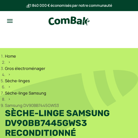
💰
1 840 000 € économisés par notre communauté
🌍
Ensemble, nous avons évité l'émission de 293 tonnes de CO₂
Home
Gros électroménager
Sèche-linges
Sèche-linge Samsung
Samsung DV90BB7445GWS3
SÈCHE-LINGE SAMSUNG
DV90BB7445GWS3
RECONDITIONNÉ