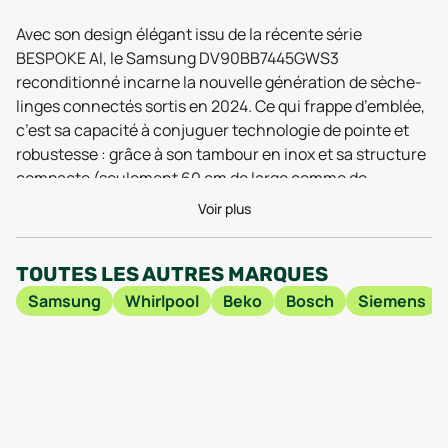
Avec son design élégant issu de la récente série
BESPOKE AI, le Samsung DV90BB7445GWS3
reconditionné incarne la nouvelle génération de sèche-
linges connectés sortis en 2024. Ce qui frappe d’emblée,
c’est sa capacité à conjuguer technologie de pointe et
robustesse : grâce à son tambour en inox et sa structure
compacte (seulement 60 cm de large comme de
profondeur pour 85 cm de haut), il s’intègre facilement
Voir plus
dans la plupart des buanderies tout en affichant une
solidité rassurante - un vrai plus pour un appareil
TOUTES LES AUTRES MARQUES
reconditionné, réputé pour sa fiabilité selon les tests
menés en 2025.
Samsung
Whirlpool
Beko
Bosch
Siemens
La connectivité Wi-Fi, devenue incontournable dans les
derniers modèles Samsung, offre la possibilité de
contrôler et de programmer le sèche-linge à distance via
une application mobile. Ce confort d’utilisation est salué
dans les retours utilisateurs 2025-2026, qui soulignent